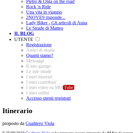
Pietro & Olga on the road
Rock 'n Ride
Una vita in viaggio
2NOVE9 risponde...
Lady Biker - Gli articoli di Anna
Le Strade di Matteo
IL BLOG
UTENTE
Registrazione
Amici di strada
Quanti siamo?
Messaggi
Il mio garage
Le mie strade
I miei itinerari
I miei contributi
I miei video su MO
Tube
I miei ordini
Accesso utenti registrati
Itinerario
proposto da
Gualtiero Viola
Il 25/09/2019
Gualtiero Viola
ci ha proposto questo itinerario da
44
Km da percor