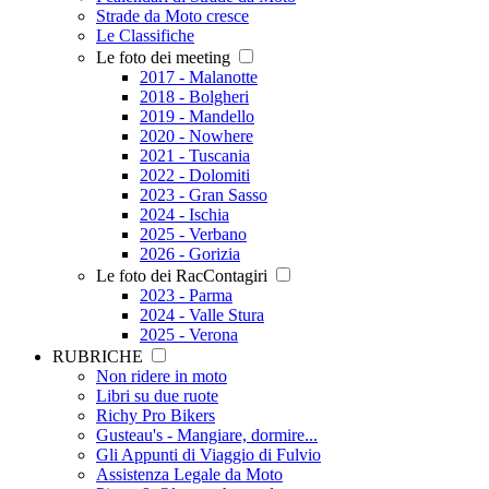
Strade da Moto cresce
Le Classifiche
Le foto dei meeting
2017 - Malanotte
2018 - Bolgheri
2019 - Mandello
2020 - Nowhere
2021 - Tuscania
2022 - Dolomiti
2023 - Gran Sasso
2024 - Ischia
2025 - Verbano
2026 - Gorizia
Le foto dei RacContagiri
2023 - Parma
2024 - Valle Stura
2025 - Verona
RUBRICHE
Non ridere in moto
Libri su due ruote
Richy Pro Bikers
Gusteau's - Mangiare, dormire...
Gli Appunti di Viaggio di Fulvio
Assistenza Legale da Moto