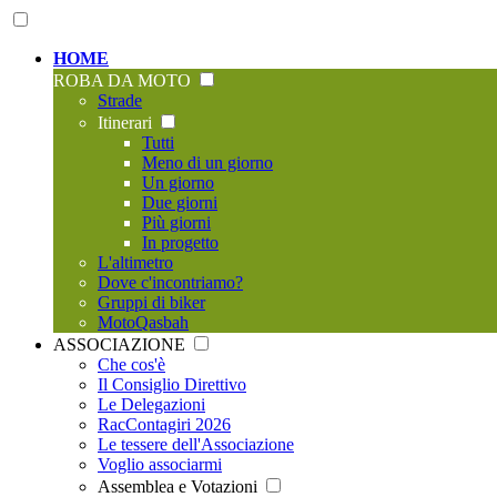
HOME
ROBA DA MOTO
Strade
Itinerari
Tutti
Meno di un giorno
Un giorno
Due giorni
Più giorni
In progetto
L'altimetro
Dove c'incontriamo?
Gruppi di biker
MotoQasbah
ASSOCIAZIONE
Che cos'è
Il Consiglio Direttivo
Le Delegazioni
RacContagiri 2026
Le tessere dell'Associazione
Voglio associarmi
Assemblea e Votazioni