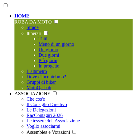
HOME
ROBA DA MOTO
Strade
Itinerari
Tutti
Meno di un giorno
Un giorno
Due giorni
Più giorni
In progetto
L'altimetro
Dove c'incontriamo?
Gruppi di biker
MotoQasbah
ASSOCIAZIONE
Che cos'è
Il Consiglio Direttivo
Le Delegazioni
RacContagiri 2026
Le tessere dell'Associazione
Voglio associarmi
Assemblea e Votazioni