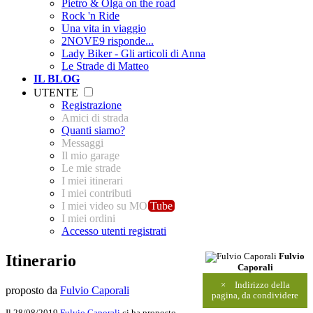
Pietro & Olga on the road
Rock 'n Ride
Una vita in viaggio
2NOVE9 risponde...
Lady Biker - Gli articoli di Anna
Le Strade di Matteo
IL BLOG
UTENTE
Registrazione
Amici di strada
Quanti siamo?
Messaggi
Il mio garage
Le mie strade
I miei itinerari
I miei contributi
I miei video su MO
Tube
I miei ordini
Accesso utenti registrati
Itinerario
Fulvio
Caporali
×
Indirizzo della
proposto da
Fulvio Caporali
pagina, da condividere
Il 28/08/2019
Fulvio Caporali
ci ha proposto