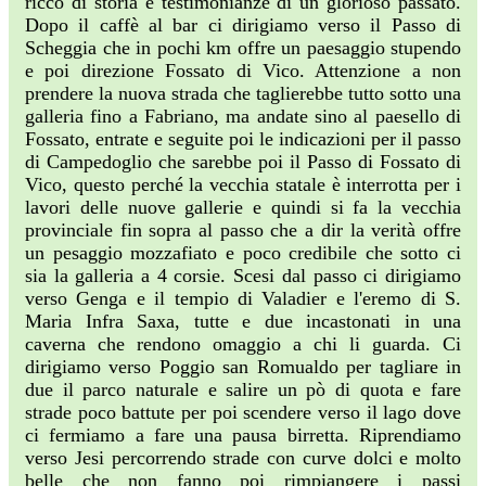
ricco di storia e testimonianze di un glorioso passato.
Dopo il caffè al bar ci dirigiamo verso il Passo di
Scheggia che in pochi km offre un paesaggio stupendo
e poi direzione Fossato di Vico. Attenzione a non
prendere la nuova strada che taglierebbe tutto sotto una
galleria fino a Fabriano, ma andate sino al paesello di
Fossato, entrate e seguite poi le indicazioni per il passo
di Campedoglio che sarebbe poi il Passo di Fossato di
Vico, questo perché la vecchia statale è interrotta per i
lavori delle nuove gallerie e quindi si fa la vecchia
provinciale fin sopra al passo che a dir la verità offre
un pesaggio mozzafiato e poco credibile che sotto ci
sia la galleria a 4 corsie. Scesi dal passo ci dirigiamo
verso Genga e il tempio di Valadier e l'eremo di S.
Maria Infra Saxa, tutte e due incastonati in una
caverna che rendono omaggio a chi li guarda. Ci
dirigiamo verso Poggio san Romualdo per tagliare in
due il parco naturale e salire un pò di quota e fare
strade poco battute per poi scendere verso il lago dove
ci fermiamo a fare una pausa birretta. Riprendiamo
verso Jesi percorrendo strade con curve dolci e molto
belle che non fanno poi rimpiangere i passi