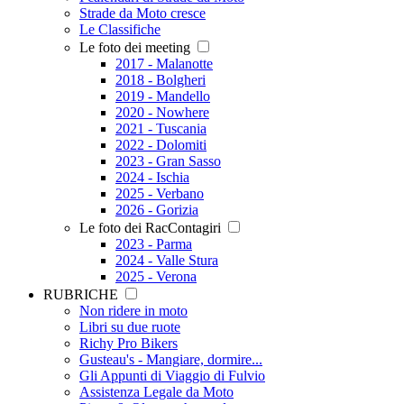
Strade da Moto cresce
Le Classifiche
Le foto dei meeting
2017 - Malanotte
2018 - Bolgheri
2019 - Mandello
2020 - Nowhere
2021 - Tuscania
2022 - Dolomiti
2023 - Gran Sasso
2024 - Ischia
2025 - Verbano
2026 - Gorizia
Le foto dei RacContagiri
2023 - Parma
2024 - Valle Stura
2025 - Verona
RUBRICHE
Non ridere in moto
Libri su due ruote
Richy Pro Bikers
Gusteau's - Mangiare, dormire...
Gli Appunti di Viaggio di Fulvio
Assistenza Legale da Moto