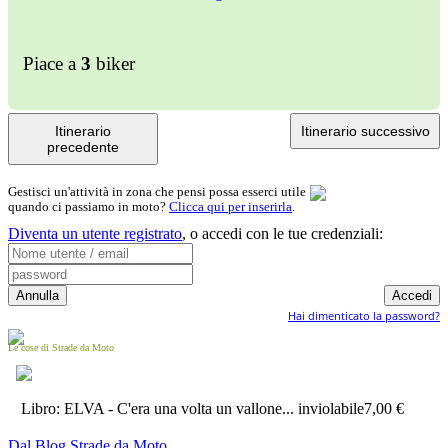
Piace a
3
biker
Itinerario
Itinerario successivo
precedente
Gestisci un'attività in zona che pensi possa esserci utile
quando ci passiamo in moto?
Clicca qui per inserirla
.
Diventa un utente registrato
,
o accedi con le tue credenziali:
Hai dimenticato la password?
Le cose di Strade da Moto
Libro: ELVA - C'era una volta un vallone... inviolabile
7,00 €
Dal Blog Strade da Moto