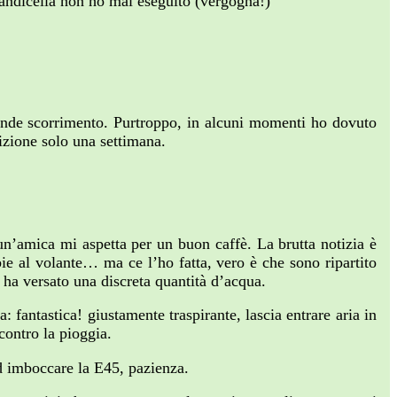
randicella non ho mai eseguito (vergogna!)
grande scorrimento. Purtroppo, in alcuni momenti ho dovuto
izione solo una settimana.
n’amica mi aspetta per un buon caffè. La brutta notizia è
bie al volante… ma ce l’ho fatta, vero è che sono ripartito
ha versato una discreta quantità d’acqua.
fantastica! giustamente traspirante, lascia entrare aria in
contro la pioggia.
ad imboccare la E45, pazienza.