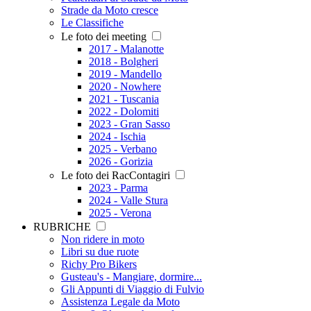
Strade da Moto cresce
Le Classifiche
Le foto dei meeting
2017 - Malanotte
2018 - Bolgheri
2019 - Mandello
2020 - Nowhere
2021 - Tuscania
2022 - Dolomiti
2023 - Gran Sasso
2024 - Ischia
2025 - Verbano
2026 - Gorizia
Le foto dei RacContagiri
2023 - Parma
2024 - Valle Stura
2025 - Verona
RUBRICHE
Non ridere in moto
Libri su due ruote
Richy Pro Bikers
Gusteau's - Mangiare, dormire...
Gli Appunti di Viaggio di Fulvio
Assistenza Legale da Moto