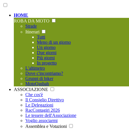
HOME
ROBA DA MOTO
Strade
Itinerari
Tutti
Meno di un giorno
Un giorno
Due giorni
Più giorni
In progetto
L'altimetro
Dove c'incontriamo?
Gruppi di biker
MotoQasbah
ASSOCIAZIONE
Che cos'è
Il Consiglio Direttivo
Le Delegazioni
RacContagiri 2026
Le tessere dell'Associazione
Voglio associarmi
Assemblea e Votazioni