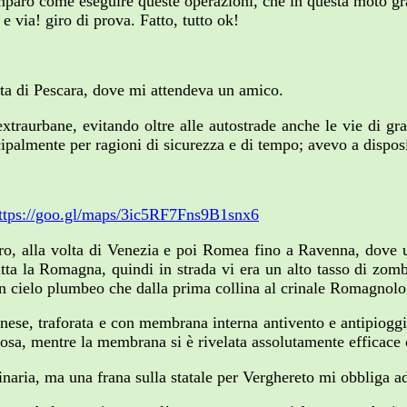
imparo come eseguire queste operazioni, che in questa moto g
 e via! giro di prova. Fatto, tutto ok!
olta di Pescara, dove mi attendeva un amico.
e extraurbane, evitando oltre alle autostrade anche le vie di 
ncipalmente per ragioni di sicurezza e di tempo; avevo a dispos
ttps://goo.gl/maps/3ic5RF7Fns9B1snx6
ro, alla volta di Venezia e poi Romea fino a Ravenna, dove u
utta la Romagna, quindi in strada vi era un alto tasso di zom
n cielo plumbeo che dalla prima collina al crinale Romagnolo 
se, traforata e con membrana interna antivento e antipioggia: 
diosa, mentre la membrana si è rivelata assolutamente efficace 
dinaria, ma una frana sulla statale per Verghereto mi obbliga 