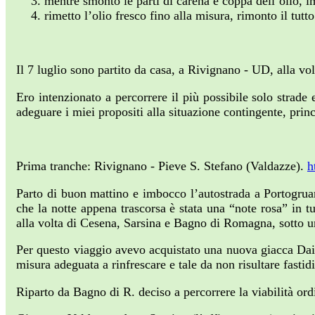
mentre smonto le parti di carena e coppa dell’olio, 
rimetto l’olio fresco fino alla misura, rimonto il tutto
Il 7 luglio sono partito da casa, a Rivignano - UD, alla v
Ero intenzionato a percorrere il più possibile solo strad
adeguare i miei propositi alla situazione contingente, pri
Prima tranche: Rivignano - Pieve S. Stefano (Valdazze).
h
Parto di buon mattino e imbocco l’autostrada a Portogrua
che la notte appena trascorsa è stata una “note rosa” in t
alla volta di Cesena, Sarsina e Bagno di Romagna, sotto u
Per questo viaggio avevo acquistato una nuova giacca Daine
misura adeguata a rinfrescare e tale da non risultare fasti
Riparto da Bagno di R. deciso a percorrere la viabilità or