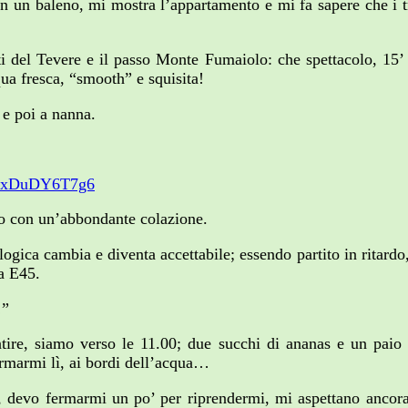
in un baleno, mi mostra l’appartamento e mi fa sapere che i t
i del Tevere e il passo Monte Fumaiolo: che spettacolo, 15’ d
qua fresca, “smooth” e squisita!
 e poi a nanna.
cNKxDuDY6T7g6
to con un’abbondante colazione.
ica cambia e diventa accettabile; essendo partito in ritardo, i
la E45.
!”
ntire, siamo verso le 11.00; due succhi di ananas e un paio d
ermarmi lì, ai bordi dell’acqua…
po, devo fermarmi un po’ per riprendermi, mi aspettano ancor