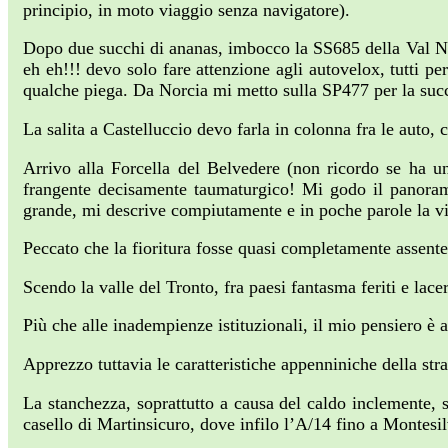
principio, in moto viaggio senza navigatore).
Dopo due succhi di ananas, imbocco la SS685 della Val Neri
eh eh!!! devo solo fare attenzione agli autovelox, tutti pe
qualche piega. Da Norcia mi metto sulla SP477 per la succ
La salita a Castelluccio devo farla in colonna fra le auto,
Arrivo alla Forcella del Belvedere (non ricordo se ha 
frangente decisamente taumaturgico! Mi godo il panorama
grande, mi descrive compiutamente e in poche parole la vi
Peccato che la fioritura fosse quasi completamente assente
Scendo la valle del Tronto, fra paesi fantasma feriti e lac
Più che alle inadempienze istituzionali, il mio pensiero è 
Apprezzo tuttavia le caratteristiche appenniniche della str
La stanchezza, soprattutto a causa del caldo inclemente, s
casello di Martinsicuro, dove infilo l’A/14 fino a Montesil