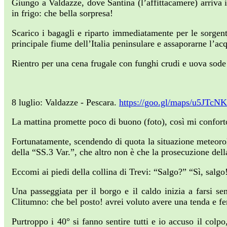
Giungo a Valdazze, dove Santina (l’affittacamere) arriva 
in frigo: che bella sorpresa!
Scarico i bagagli e riparto immediatamente per le sorgent
principale fiume dell’Italia peninsulare e assaporarne l’ac
Rientro per una cena frugale con funghi crudi e uova sode
8 luglio: Valdazze - Pescara.
https://goo.gl/maps/u5JT
La mattina promette poco di buono (foto), così mi confor
Fortunatamente, scendendo di quota la situazione meteorolog
della “SS.3 Var.”, che altro non è che la prosecuzione del
Eccomi ai piedi della collina di Trevi: “Salgo?” “Sì, salgo
Una passeggiata per il borgo e il caldo inizia a farsi se
Clitumno: che bel posto! avrei voluto avere una tenda e f
Purtroppo i 40° si fanno sentire tutti e io accuso il col