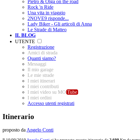
Pietro & Olga on the road
Rock 'n Ride
Una vita in viaggio
2NOVE9 risponde...
Lady Biker - Gli articoli di Anna
Le Strade di Matteo
IL BLOG
UTENTE
Registrazione
Amici di strada
Quanti siamo?
Messaggi
Il mio garage
Le mie strade
I miei itinerari
I miei contributi
I miei video su MO
Tube
I miei ordini
Accesso utenti registrati
Itinerario
proposto da
Angelo Conti
Il 10/09/2019
Angelo Conti
ci ha proposto questo itinerario da
2.600
Km da perco