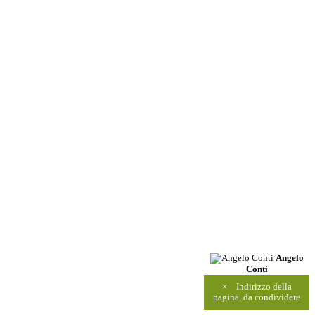
Angelo
Conti
×
Indirizzo della
pagina, da condividere