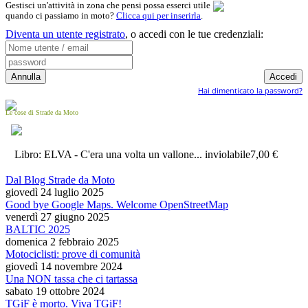
Gestisci un'attività in zona che pensi possa esserci utile
quando ci passiamo in moto?
Clicca qui per inserirla
.
Diventa un utente registrato
,
o accedi con le tue credenziali:
Hai dimenticato la password?
Le cose di Strade da Moto
Libro: ELVA - C'era una volta un vallone... inviolabile
7,00 €
Dal Blog Strade da Moto
giovedì 24 luglio 2025
Good bye Google Maps. Welcome OpenStreetMap
venerdì 27 giugno 2025
BALTIC 2025
domenica 2 febbraio 2025
Motociclisti: prove di comunità
giovedì 14 novembre 2024
Una NON tassa che ci tartassa
sabato 19 ottobre 2024
TGiF è morto. Viva TGiF!