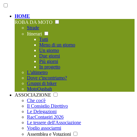
HOME
ROBA DA MOTO
Strade
Itinerari
Tutti
Meno di un giorno
Un giorno
Due giorni
Più giorni
In progetto
L'altimetro
Dove c'incontriamo?
Gruppi di biker
MotoQasbah
ASSOCIAZIONE
Che cos'è
Il Consiglio Direttivo
Le Delegazioni
RacContagiri 2026
Le tessere dell'Associazione
Voglio associarmi
Assemblea e Votazioni