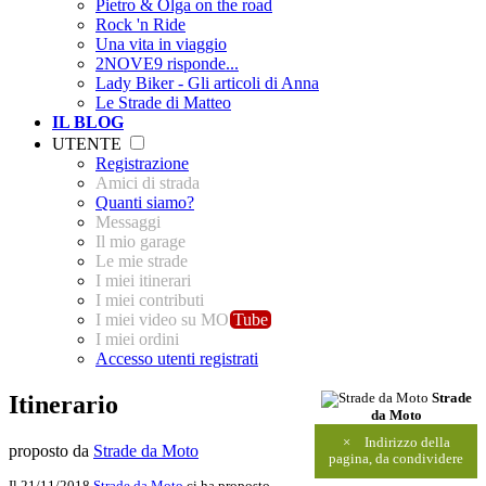
Pietro & Olga on the road
Rock 'n Ride
Una vita in viaggio
2NOVE9 risponde...
Lady Biker - Gli articoli di Anna
Le Strade di Matteo
IL BLOG
UTENTE
Registrazione
Amici di strada
Quanti siamo?
Messaggi
Il mio garage
Le mie strade
I miei itinerari
I miei contributi
I miei video su MO
Tube
I miei ordini
Accesso utenti registrati
Itinerario
Strade
da Moto
×
Indirizzo della
proposto da
Strade da Moto
pagina, da condividere
Il 21/11/2018
Strade da Moto
ci ha proposto