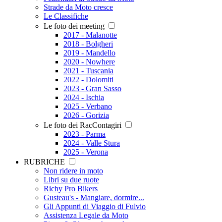
Strade da Moto cresce
Le Classifiche
Le foto dei meeting
2017 - Malanotte
2018 - Bolgheri
2019 - Mandello
2020 - Nowhere
2021 - Tuscania
2022 - Dolomiti
2023 - Gran Sasso
2024 - Ischia
2025 - Verbano
2026 - Gorizia
Le foto dei RacContagiri
2023 - Parma
2024 - Valle Stura
2025 - Verona
RUBRICHE
Non ridere in moto
Libri su due ruote
Richy Pro Bikers
Gusteau's - Mangiare, dormire...
Gli Appunti di Viaggio di Fulvio
Assistenza Legale da Moto