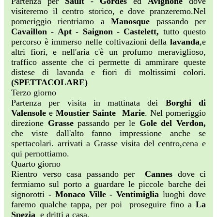
Partenza per
Sault
-
Gordes
ed
Avignone
dove
visiteremo il centro storico, e dove pranzeremo.Nel
pomeriggio rientriamo a
Manosque
passando per
Cavaillon - Apt - Saignon - Castelett,
tutto questo
percorso è immerso nelle coltivazioni della
lavanda
,e
altri fiori, e nell'aria c'è un profumo meraviglioso,
traffico assente che ci permette di ammirare queste
distese di lavanda e fiori di moltissimi colori.
(SPETTACOLARE)
Terzo giorno
Partenza per visita in mattinata dei
Borghi di
Valensole
e
Moustier Sainte Marie
. Nel pomeriggio
direzione
Grasse
passando per le
Gole del Verdon,
che viste dall'alto fanno impressione anche se
spettacolari. arrivati a Grasse visita del centro,cena e
qui pernottiamo.
Quarto giorno
Rientro verso casa passando per
Cannes
dove ci
fermiamo sul porto a guardare le piccole barche
dei
signorotti
- Monaco Ville - Ventimiglia
luoghi dove
faremo qualche tappa, per poi proseguire fino a
La
Spezia
e dritti a casa.