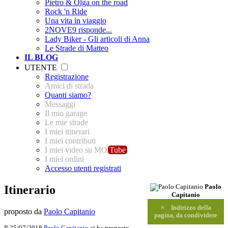
Pietro & Olga on the road
Rock 'n Ride
Una vita in viaggio
2NOVE9 risponde...
Lady Biker - Gli articoli di Anna
Le Strade di Matteo
IL BLOG
UTENTE
Registrazione
Amici di strada
Quanti siamo?
Messaggi
Il mio garage
Le mie strade
I miei itinerari
I miei contributi
I miei video su MO
Tube
I miei ordini
Accesso utenti registrati
Itinerario
Paolo
Capitanio
×
Indirizzo della
proposto da
Paolo Capitanio
pagina, da condividere
Il 25/07/2018
Paolo Capitanio
ci ha proposto