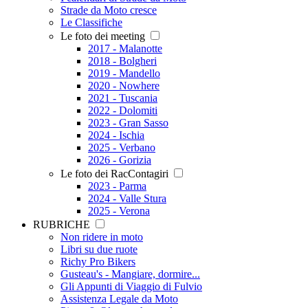
Strade da Moto cresce
Le Classifiche
Le foto dei meeting
2017 - Malanotte
2018 - Bolgheri
2019 - Mandello
2020 - Nowhere
2021 - Tuscania
2022 - Dolomiti
2023 - Gran Sasso
2024 - Ischia
2025 - Verbano
2026 - Gorizia
Le foto dei RacContagiri
2023 - Parma
2024 - Valle Stura
2025 - Verona
RUBRICHE
Non ridere in moto
Libri su due ruote
Richy Pro Bikers
Gusteau's - Mangiare, dormire...
Gli Appunti di Viaggio di Fulvio
Assistenza Legale da Moto