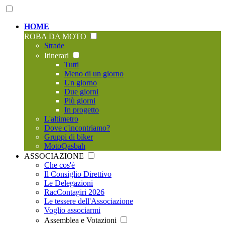
HOME
ROBA DA MOTO
Strade
Itinerari
Tutti
Meno di un giorno
Un giorno
Due giorni
Più giorni
In progetto
L'altimetro
Dove c'incontriamo?
Gruppi di biker
MotoQasbah
ASSOCIAZIONE
Che cos'è
Il Consiglio Direttivo
Le Delegazioni
RacContagiri 2026
Le tessere dell'Associazione
Voglio associarmi
Assemblea e Votazioni