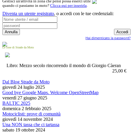
Gestisci un'attività in zona che pensi possa esserci utile
quando ci passiamo in moto?
Clicca qui per inserirla
.
Diventa un utente registrato
,
o accedi con le tue credenziali:
Hai dimenticato la password?
Le cose di Strade da Moto
Libro: Mezzo secolo rincorrendo il mondo di Giorgio Càeran
25,00 €
Dal Blog Strade da Moto
giovedì 24 luglio 2025
Good bye Google Maps. Welcome OpenStreetMap
venerdì 27 giugno 2025
BALTIC 2025
domenica 2 febbraio 2025
Motociclisti: prove di comunità
giovedì 14 novembre 2024
Una NON tassa che ci tartassa
sabato 19 ottobre 2024