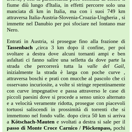
fiume diù lungo d'Italia, in effetti percorre solo una
manciata di km in Italia, ma con i suoi 749 km
attraversa Italia-Austria-Slovenia-Croazia-Ungheria , si
immette nel Danubio per poi sfociare nel lontano mar
Nero.
Entrati in Austria, si prosegue fino alla frazione di
Tassenbach ,
circa 3 km dopo il confine, per poi
svoltare a destra dove alcuni tornanti ampi e ben
asfaltati ci fanno salire una selletta da dove parte la
strada che percorrerà tutta la
valle del Gail
,
inizialmente la strada è larga con poche curve ,
attraversa boschi e prati con mucche al pascolo che ci
osservano incuriosite, a volte si stringe repentinamente
con curve impegnative e passa attraverso le case di
piccoli paesini dove si procede a senso unico alternato
e a velocità veramente ridotta, prosegue con piacevoli
tortuosi saliscendi in prossimità di torrenti che si
immettono nel fondo valle. dopo circa 50 km si arriva
a
Kötschach-Mauten
e svoltati a destra si sale per il
passo di Monte Croce Carnico / Plöckenpass,
pochi