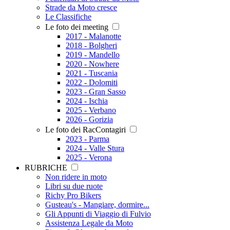
Strade da Moto cresce
Le Classifiche
Le foto dei meeting
2017 - Malanotte
2018 - Bolgheri
2019 - Mandello
2020 - Nowhere
2021 - Tuscania
2022 - Dolomiti
2023 - Gran Sasso
2024 - Ischia
2025 - Verbano
2026 - Gorizia
Le foto dei RacContagiri
2023 - Parma
2024 - Valle Stura
2025 - Verona
RUBRICHE
Non ridere in moto
Libri su due ruote
Richy Pro Bikers
Gusteau's - Mangiare, dormire...
Gli Appunti di Viaggio di Fulvio
Assistenza Legale da Moto