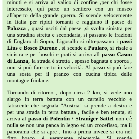
minuti e si arriva al valico di confine ,per chi fosse
interessato, quì parte un sentiero con un museo
all'aperto della grande guerra. Si scende velocemente
in Italia per ripidi tornanti e raggiuno il paese di
Paluzza
, quasi usciti dal paese ,si svolta sinistra per
una stradina stretta e secondaria, si passano le frazioni
di Englaro di Sopra, Ligosullo si oltrepassano i
passi
Lius
e
Bosco Durone
, si scende a
Paularo
, si risale a
sinistra e per boschi e prati si arriva all
passo Cason
di Lanza,
la strada è stretta , spesso bagnata e sporca ,
non si può fare certo in velocità. Al passo si può fare
una sosta per il pranzo con cucina tipica delle
montagne friulane.
Tornando di ritorno , dopo circa 2 km, si vede uno
slargo in terra battuta con un cartello vecchio e
fatiscente che segnala "Austria" si prende a destra e
per una strada in terra battuta , facile e ben tenuta, si
arriva al
passo di Polentin / Straniger Sattel
non c'è
nulla se non una panca in legno ed un crocefisso, ma il
panorama che si apre , fino a prima invece si era nel
fitto bosco, è veramente piacevole. Si scende