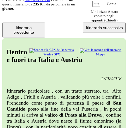
Copia
questo itinerario da
235
Km da percorrere in
un
giorno
.
L'indirizzo è stato
copiato negli
appunti (
Chiudi
)
Itinerario
Itinerario successivo
precedente
Dentro
Scarica GPX
Mappa
e fuori tra Italia e Austria
17/07/2018
Itinerario particolare , con un tratto sterrato, tra Alto
Adige , Friuli e Austria , valicando più volte i confini.
Prendendo come punto di partenza il paese di
San
Candido
posto alla fine della val Pusteria , in pochi
minuti si arriva al
valico di Prato alla Drava ,
confine
tra Italia e Austria dove nasce il fiume omonimo (la
Drava) , con la particolarità poco cosciuta di essere il