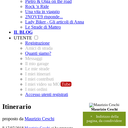
Pietro & Olga on the road
Rock 'n Ride
Una vita in viaggio
2NOVE9 risponde...
Lady Biker - Gli articoli di Anna
Le Strade di Matteo
IL BLOG
UTENTE
Registrazione
Amici di strada
Quanti siamo?
Messaggi
Il mio garage
Le mie strade
I miei itinerari
I miei contributi
I miei video su MO
Tube
I miei ordini
Accesso utenti registrati
Itinerario
Maurizio Ceschi
×
Indirizzo della
proposto da
Maurizio Ceschi
pagina, da condividere
Il 17/07/2018
Maurizio Ceschi
ci ha proposto