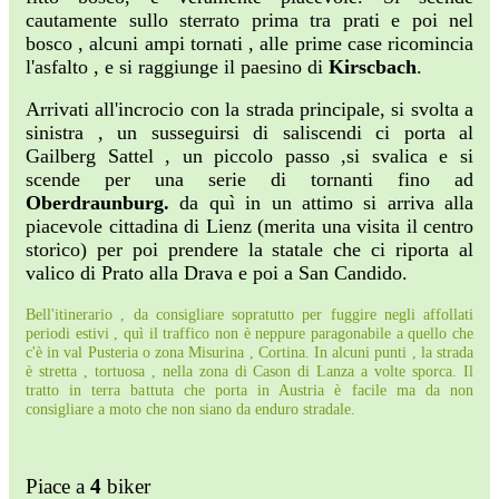
cautamente sullo sterrato prima tra prati e poi nel
bosco , alcuni ampi tornati , alle prime case ricomincia
l'asfalto , e si raggiunge il paesino di
Kirscbach
.
Arrivati all'incrocio con la strada principale, si svolta a
sinistra
,
un susseguirsi di saliscendi ci porta al
Gailberg Sattel , un piccolo passo ,si svalica e si
scende per una serie di tornanti fino ad
Oberdraunburg.
da quì in un attimo si arriva alla
piacevole cittadina di Lienz (merita una visita il centro
storico) per poi prendere la statale che ci riporta al
valico di Prato alla Drava e poi a San Candido.
Bell'itinerario , da consigliare sopratutto per fuggire negli affollati
periodi estivi , quì il traffico non è neppure paragonabile a quello che
c'è in val Pusteria o zona Misurina , Cortina. In alcuni punti , la strada
è stretta , tortuosa , nella zona di Cason di Lanza a volte sporca. Il
tratto in terra battuta che porta in Austria è facile ma da non
consigliare a moto che non siano da enduro stradale.
Piace a
4
biker