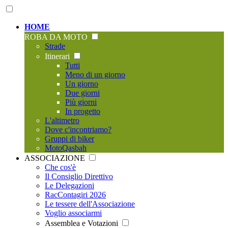
HOME
ROBA DA MOTO
Strade
Itinerari
Tutti
Meno di un giorno
Un giorno
Due giorni
Più giorni
In progetto
L'altimetro
Dove c'incontriamo?
Gruppi di biker
MotoQasbah
ASSOCIAZIONE
Che cos'è
Il Consiglio Direttivo
Le Delegazioni
RacContagiri 2026
Le tessere dell'Associazione
Voglio associarmi
Assemblea e Votazioni