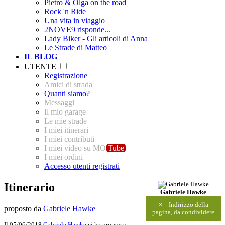
Pietro & Olga on the road
Rock 'n Ride
Una vita in viaggio
2NOVE9 risponde...
Lady Biker - Gli articoli di Anna
Le Strade di Matteo
IL BLOG
UTENTE
Registrazione
Amici di strada
Quanti siamo?
Messaggi
Il mio garage
Le mie strade
I miei itinerari
I miei contributi
I miei video su MO
Tube
I miei ordini
Accesso utenti registrati
Itinerario
Gabriele Hawke
×
Indirizzo della
proposto da
Gabriele Hawke
pagina, da condividere
Il 05/06/2018
Gabriele Hawke
ci ha proposto