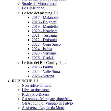
Strade da Moto cresce
Le Classifiche
Le foto dei meeting
2017 - Malanotte
2018 - Bolgheri
2019 - Mandello
2020 - Nowhere
2021 - Tuscania
2022 - Dolomiti
2023 - Gran Sasso
2024 - Ischia
2025 - Verbano
2026 - Gorizia
Le foto dei RacContagiri
2023 - Parma
2024 - Valle Stura
2025 - Verona
RUBRICHE
Non ridere in moto
Libri su due ruote
Richy Pro Bikers
Gusteau's - Mangiare, dormire...
Gli Appunti di Viaggio di Fulvio
Assistenza Legale da Moto