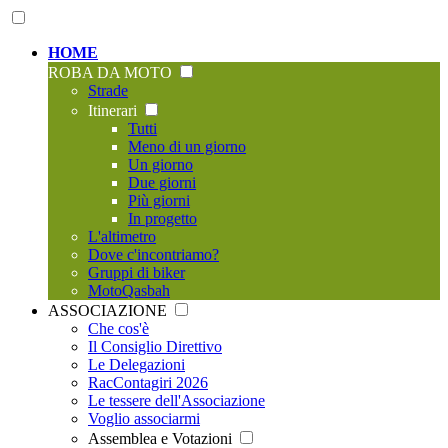
HOME
ROBA DA MOTO
Strade
Itinerari
Tutti
Meno di un giorno
Un giorno
Due giorni
Più giorni
In progetto
L'altimetro
Dove c'incontriamo?
Gruppi di biker
MotoQasbah
ASSOCIAZIONE
Che cos'è
Il Consiglio Direttivo
Le Delegazioni
RacContagiri 2026
Le tessere dell'Associazione
Voglio associarmi
Assemblea e Votazioni