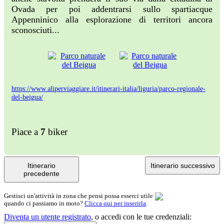
Ovada per poi addentrarsi sullo spartiacque
Appenninico alla esplorazione di territori ancora
sconosciuti...
https://www.aliperviaggiare.it/itinerari-italia/liguria/parco-regionale-
del-beigua/
Piace a
7
biker
Itinerario
Itinerario successivo
precedente
Gestisci un'attività in zona che pensi possa esserci utile
quando ci passiamo in moto?
Clicca qui per inserirla
.
Diventa un utente registrato
,
o accedi con le tue credenziali: