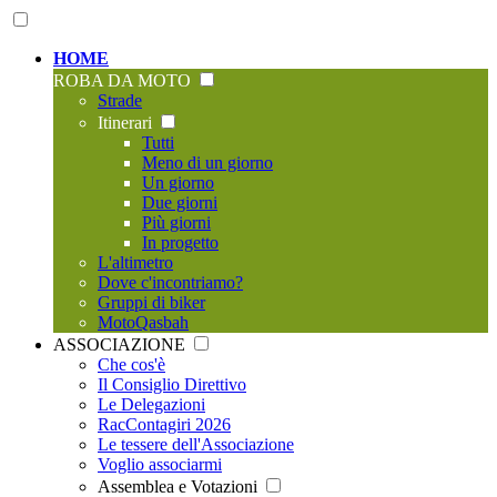
HOME
ROBA DA MOTO
Strade
Itinerari
Tutti
Meno di un giorno
Un giorno
Due giorni
Più giorni
In progetto
L'altimetro
Dove c'incontriamo?
Gruppi di biker
MotoQasbah
ASSOCIAZIONE
Che cos'è
Il Consiglio Direttivo
Le Delegazioni
RacContagiri 2026
Le tessere dell'Associazione
Voglio associarmi
Assemblea e Votazioni