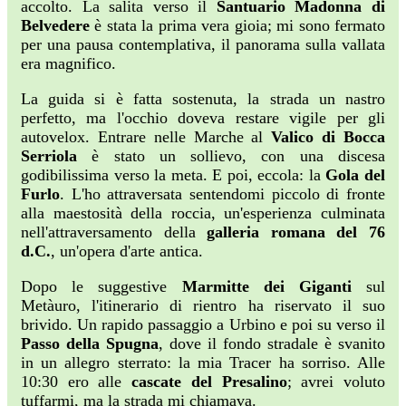
accolto. La salita verso il
Santuario Madonna di
Belvedere
è stata la prima vera gioia; mi sono fermato
per una pausa contemplativa, il panorama sulla vallata
era magnifico.
La guida si è fatta sostenuta, la strada un nastro
perfetto, ma l'occhio doveva restare vigile per gli
autovelox. Entrare nelle Marche al
Valico di Bocca
Serriola
è stato un sollievo, con una discesa
godibilissima verso la meta. E poi, eccola: la
Gola del
Furlo
. L'ho attraversata sentendomi piccolo di fronte
alla maestosità della roccia, un'esperienza culminata
nell'attraversamento della
galleria romana del 76
d.C.
, un'opera d'arte antica.
Dopo le suggestive
Marmitte dei Giganti
sul
Metàuro, l'itinerario di rientro ha riservato il suo
brivido. Un rapido passaggio a Urbino e poi su verso il
Passo della Spugna
, dove il fondo stradale è svanito
in un allegro sterrato: la mia Tracer ha sorriso. Alle
10:30 ero alle
cascate del Presalino
; avrei voluto
tuffarmi, ma la strada mi chiamava.