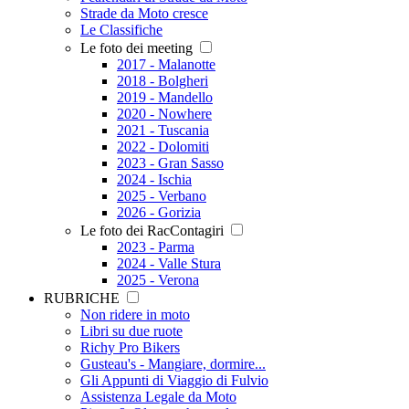
Strade da Moto cresce
Le Classifiche
Le foto dei meeting
2017 - Malanotte
2018 - Bolgheri
2019 - Mandello
2020 - Nowhere
2021 - Tuscania
2022 - Dolomiti
2023 - Gran Sasso
2024 - Ischia
2025 - Verbano
2026 - Gorizia
Le foto dei RacContagiri
2023 - Parma
2024 - Valle Stura
2025 - Verona
RUBRICHE
Non ridere in moto
Libri su due ruote
Richy Pro Bikers
Gusteau's - Mangiare, dormire...
Gli Appunti di Viaggio di Fulvio
Assistenza Legale da Moto