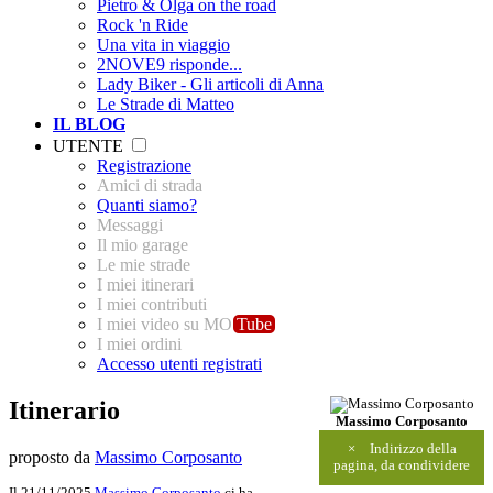
Pietro & Olga on the road
Rock 'n Ride
Una vita in viaggio
2NOVE9 risponde...
Lady Biker - Gli articoli di Anna
Le Strade di Matteo
IL BLOG
UTENTE
Registrazione
Amici di strada
Quanti siamo?
Messaggi
Il mio garage
Le mie strade
I miei itinerari
I miei contributi
I miei video su MO
Tube
I miei ordini
Accesso utenti registrati
Itinerario
Massimo Corposanto
×
Indirizzo della
proposto da
Massimo Corposanto
pagina, da condividere
Il 21/11/2025
Massimo Corposanto
ci ha