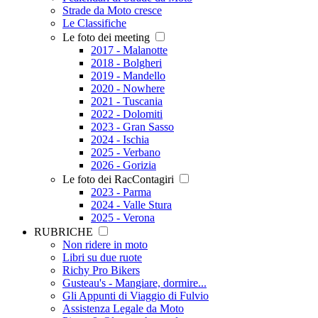
Strade da Moto cresce
Le Classifiche
Le foto dei meeting
2017 - Malanotte
2018 - Bolgheri
2019 - Mandello
2020 - Nowhere
2021 - Tuscania
2022 - Dolomiti
2023 - Gran Sasso
2024 - Ischia
2025 - Verbano
2026 - Gorizia
Le foto dei RacContagiri
2023 - Parma
2024 - Valle Stura
2025 - Verona
RUBRICHE
Non ridere in moto
Libri su due ruote
Richy Pro Bikers
Gusteau's - Mangiare, dormire...
Gli Appunti di Viaggio di Fulvio
Assistenza Legale da Moto