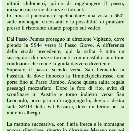
ultimi chilometri, prima di raggiungere il passo,
iniziano una serie di curve e tornanti.
In cima il panorama è spettacolare: una vista a 360°
sulle montagne circostanti e la possibilità di pranzare
presso il ristorante situato proprio sul valico.
Dal Passo Pennes proseguo in direzione Vipiteno, dove
prendo la SS44 verso il Passo Giovo. A differenza
della strada precedente, qui la salita è tutta un
susseguirsi di curve e tornanti, con un asfalto in ottime
condizioni che rende la guida davvero divertente.
Superato il passo, scendo verso San Leonardo in
Passiria, da dove imbocco la Timmelsjochstrasse, che
porta fino al Passo Rombo. Anche questa salita regala
paesaggi mozzafiato. Dopo le foto di rito, evito di
sconfinare in Austria e torno indietro verso San
Leonardo; poco prima di raggiungerlo, devio a destra
sulla SP114 della Val Passiria, dove mi fermo per la
notte in albergo.
La mattina successiva, con l’aria fresca e le montagne
ancora silenziose, riparto in direzione Merano per poi