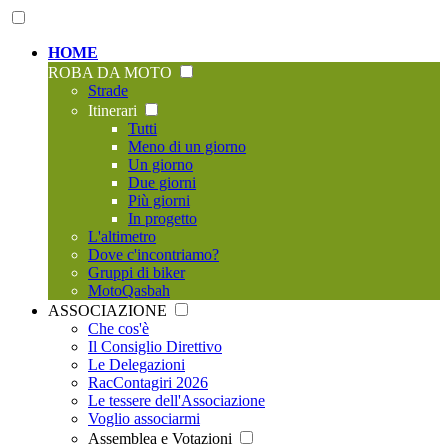
HOME
ROBA DA MOTO
Strade
Itinerari
Tutti
Meno di un giorno
Un giorno
Due giorni
Più giorni
In progetto
L'altimetro
Dove c'incontriamo?
Gruppi di biker
MotoQasbah
ASSOCIAZIONE
Che cos'è
Il Consiglio Direttivo
Le Delegazioni
RacContagiri 2026
Le tessere dell'Associazione
Voglio associarmi
Assemblea e Votazioni