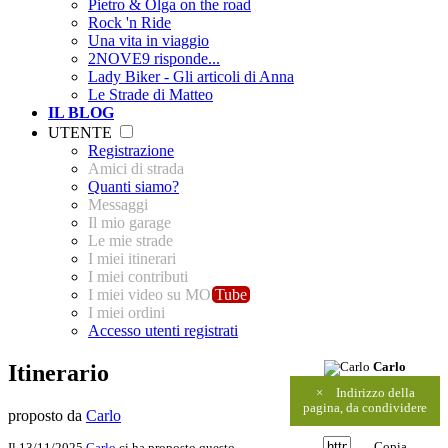
Pietro & Olga on the road
Rock 'n Ride
Una vita in viaggio
2NOVE9 risponde...
Lady Biker - Gli articoli di Anna
Le Strade di Matteo
IL BLOG
UTENTE
Registrazione
Amici di strada
Quanti siamo?
Messaggi
Il mio garage
Le mie strade
I miei itinerari
I miei contributi
I miei video su MO
Tube
I miei ordini
Accesso utenti registrati
Itinerario
Carlo
×
Indirizzo della
pagina, da condividere
proposto da
Carlo
Copia
Il 13/11/2025
Carlo
ci ha proposto questo