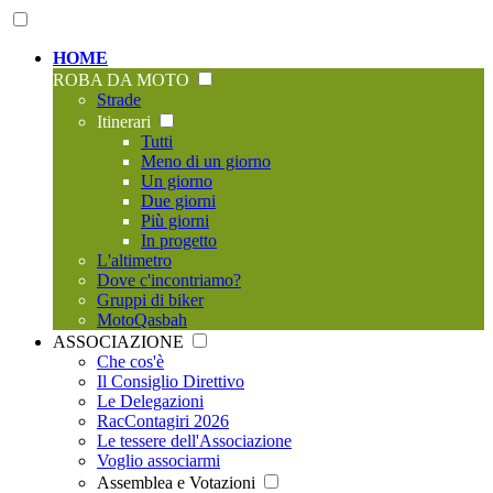
HOME
ROBA DA MOTO
Strade
Itinerari
Tutti
Meno di un giorno
Un giorno
Due giorni
Più giorni
In progetto
L'altimetro
Dove c'incontriamo?
Gruppi di biker
MotoQasbah
ASSOCIAZIONE
Che cos'è
Il Consiglio Direttivo
Le Delegazioni
RacContagiri 2026
Le tessere dell'Associazione
Voglio associarmi
Assemblea e Votazioni