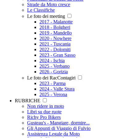
Strade da Moto cresce
Le Classifiche
Le foto dei meeting
2017 - Malanotte
2018 - Bolgheri
2019 - Mandello
2020 - Nowhere
2021 - Tuscania
2022 - Dolomiti
2023 - Gran Sasso
2024 - Ischia
2025 - Verbano
2026 - Gorizia
Le foto dei RacContagiri
2023 - Parma
2024 - Valle Stura
2025 - Verona
RUBRICHE
Non ridere in moto
Libri su due ruote
Richy Pro Bikers
Gusteau's - Mangiare, dormire...
Gli Appunti di Viaggio di Fulvio
Assistenza Legale da Moto