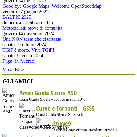
giovedì 24 luglio 2025
Good bye Google Maps. Welcome OpenStreetMap
venerdì 27 giugno 2025
BALTIC 2025
domenica 2 febbraio 2025
Motociclisti: prove di comunità
giovedì 14 novembre 2024
Una NON tassa che ci tartassa
sabato 19 ottobre 2024
TGiF è morto. Viva TGiF!
sabato 3 agosto 2024
Fuga (in Aubrac)
Vai al Blog
GLI AMICI
Amici Guida Sicura ASD
Corsi Guida Sicura - Sconto ai soci 10%
Curve e Tornanti -
GSSS
Corsi Guida Sicura Su Strada
2nove9
Associazione vittime incidenti stradali