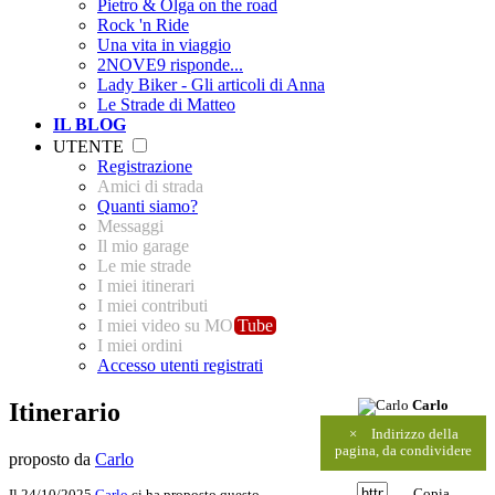
Pietro & Olga on the road
Rock 'n Ride
Una vita in viaggio
2NOVE9 risponde...
Lady Biker - Gli articoli di Anna
Le Strade di Matteo
IL BLOG
UTENTE
Registrazione
Amici di strada
Quanti siamo?
Messaggi
Il mio garage
Le mie strade
I miei itinerari
I miei contributi
I miei video su MO
Tube
I miei ordini
Accesso utenti registrati
Itinerario
Carlo
×
Indirizzo della
pagina, da condividere
proposto da
Carlo
Copia
Il 24/10/2025
Carlo
ci ha proposto questo