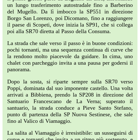
un lungo trasferimento autostradale fino a Barberino
del Mugello. Da lì imbocco la SP551 in direzione
Borgo San Lorenzo, poi Dicomano, fino a raggiungere
il paese di Scopeti, dove inizia la SP91, che si collega
poi alla SR70 diretta al Passo della Consuma.
La strada che sale verso il passo è in buone condizioni:
pochi tornanti, ma una sequenza continua di curve che
la rendono molto piacevole da guidare. In cima, uno
chalet con parcheggio invita a una pausa per godersi il
panorama.
Dopo la sosta, si riparte sempre sulla SR70 verso
Poppi, dominata dal suo imponente castello. Una volta
arrivati a Bibbiena, prendo la SP208 in direzione del
Santuario Francescano de La Verna; superato il
santuario, la strada conduce a Pieve Santo Stefano,
punto di partenza della SP Nuova Sestinese, che sale
fino al Valico di Viamaggio.
La salita al Viamaggio è irresistibile: un susseguirsi di
curve e tornanti che invita a un ritmo più sostenuto, e