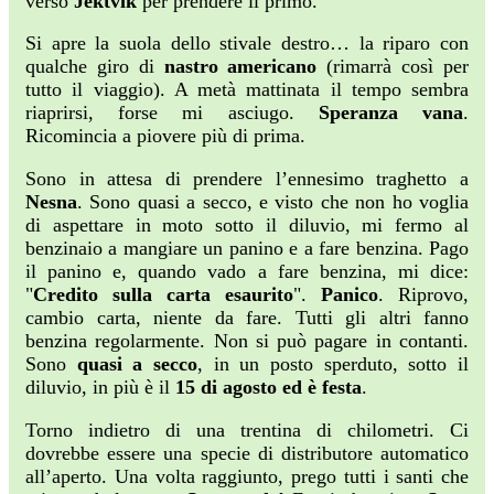
verso
Jektvik
per prendere il primo.
Si apre la suola dello stivale destro… la riparo con
qualche giro di
nastro americano
(rimarrà così per
tutto il viaggio). A metà mattinata il tempo sembra
riaprirsi, forse mi asciugo.
Speranza vana
.
Ricomincia a piovere più di prima.
Sono in attesa di prendere l’ennesimo traghetto a
Nesna
. Sono quasi a secco, e visto che non ho voglia
di aspettare in moto sotto il diluvio, mi fermo al
benzinaio a mangiare un panino e a fare benzina. Pago
il panino e, quando vado a fare benzina, mi dice:
"
Credito sulla carta esaurito
".
Panico
. Riprovo,
cambio carta, niente da fare. Tutti gli altri fanno
benzina regolarmente. Non si può pagare in contanti.
Sono
quasi a secco
, in un posto sperduto, sotto il
diluvio, in più è il
15 di agosto ed è festa
.
Torno indietro di una trentina di chilometri. Ci
dovrebbe essere una specie di distributore automatico
all’aperto. Una volta raggiunto, prego tutti i santi che