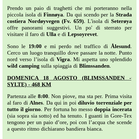
Prendo un paio di traghetti che mi porteranno nella
piccola isola di
Finnøya
. Da qui scendo per la
Strada
costiera Nordøyvegen (Fv. 659)
. L'isola di
Seterøya
offre panorami suggestivi. Un po' di sterrato per
visitare il faro di
Ulla
e di
Lepsoyrevet
.
Sono le
19:00
e mi perdo nel traffico di
Ålesund
.
Cerco un luogo tranquillo dove passare la notte. Punto
nord verso l’isola di
Vigra
. Mi aspetta uno splendido
wild camping
sulla spiaggia di
Blimssanden
.
DOMENICA 18 AGOSTO (BLIMSSANDEN -
SYLTE) - 468 KM
Partenza alle
8:00
. Non piove, ma sta per. Prima visita
al faro di
Alnes
. Da qui in poi
diluvio torrenziale per
tutto il giorno
. Per fortuna ho messo
doppia incerata
(sia sopra sia sotto) ed ha tenuto. I guanti in Gore-Tex
tengono per un paio d’ore, poi con l’acqua che scende
a questo ritmo dichiarano bandiera bianca.