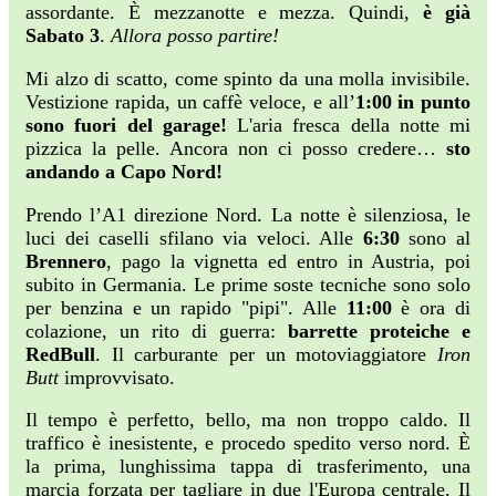
assordante. È mezzanotte e mezza. Quindi,
è già
Sabato 3
.
Allora posso partire!
Mi alzo di scatto, come spinto da una molla invisibile.
Vestizione rapida, un caffè veloce, e all’
1:00 in punto
sono fuori del garage!
L'aria fresca della notte mi
pizzica la pelle. Ancora non ci posso credere…
sto
andando a Capo Nord!
Prendo l’A1 direzione Nord. La notte è silenziosa, le
luci dei caselli sfilano via veloci. Alle
6:30
sono al
Brennero
, pago la vignetta ed entro in Austria, poi
subito in Germania. Le prime soste tecniche sono solo
per benzina e un rapido "pipi". Alle
11:00
è ora di
colazione, un rito di guerra:
barrette proteiche e
RedBull
. Il carburante per un motoviaggiatore
Iron
Butt
improvvisato.
Il tempo è perfetto, bello, ma non troppo caldo. Il
traffico è inesistente, e procedo spedito verso nord. È
la prima, lunghissima tappa di trasferimento, una
marcia forzata per tagliare in due l'Europa centrale. Il