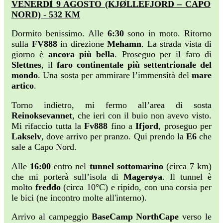
VENERDÌ 9 AGOSTO (KJØLLEFJORD – CAPO
NORD) - 532 KM
Dormito benissimo. Alle
6:30
sono in moto. Ritorno
sulla
FV888
in direzione
Mehamn
. La strada vista di
giorno è
ancora più bella
. Proseguo per il faro di
Slettnes
, il
faro continentale più settentrionale del
mondo
. Una sosta per ammirare l’immensità del
mare
artico
.
Torno indietro, mi fermo all’area di sosta
Reinoksevannet
, che ieri con il buio non avevo visto.
Mi rifaccio tutta la
Fv888
fino a
Ifjord
, proseguo per
Lakselv
, dove arrivo per pranzo. Qui prendo la
E6
che
sale a Capo Nord.
Alle
16:00
entro nel
tunnel sottomarino
(circa 7 km)
che mi porterà sull’isola di
Magerøya
. Il tunnel è
molto
freddo
(circa 10°C) e ripido, con una corsia per
le bici (ne incontro molte all'interno).
Arrivo al campeggio
BaseCamp NorthCape
verso le