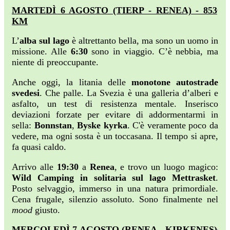
MARTEDÌ 6 AGOSTO (TIERP - RENEA) - 853
KM
L’
alba sul lago
è altrettanto bella, ma sono un uomo in
missione. Alle
6:30
sono in viaggio. C’è nebbia, ma
niente di preoccupante.
Anche oggi, la litania delle
monotone autostrade
svedesi
. Che palle. La Svezia è una galleria d’alberi e
asfalto, un test di resistenza mentale. Inserisco
deviazioni forzate per evitare di addormentarmi in
sella:
Bonnstan
,
Byske kyrka
. C'è veramente poco da
vedere, ma ogni sosta è un toccasana. Il tempo si apre,
fa quasi caldo.
Arrivo alle
19:30
a
Renea
, e trovo un luogo magico:
Wild Camping in solitaria sul lago Mettrasket
.
Posto selvaggio, immerso in una natura primordiale.
Cena frugale, silenzio assoluto. Sono finalmente nel
mood
giusto.
MERCOLEDÌ 7 AGOSTO (RENEA - KIRKENES)