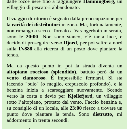
dalle rocce nere fino a raggiungere
Hamningberg
, un
villaggio di pescatori abbandonato.
Il viaggio di ritorno è segnato dalla preoccupazione per
la
rarità dei distributori
in zona. Ma, fortunatamente,
non rimango a secco. Tornato a Varangerbotn in serata,
sono le
20:00
. Non sono stanco, c’è tanta luce, e
decido di proseguire verso
Ifjord
, per poi salire a nord
sulla
Fv888
alla ricerca di un posto dove piantare la
tenda.
Ma da questo punto in poi la strada diventa un
altopiano roccioso (splendido)
, battuto però da un
vento clamoroso
. È impossibile fermarsi. Si sta
facendo "buio" (o meglio, crepuscolo profondo), e la
benzina inizia a scarseggiare nuovamente. Scendo
verso la costa e devio per
Kjøllefjord
, un villaggio
sotto l’altopiano, protetto dal vento. Faccio benzina e,
su consiglio di un locale, alle
23:00
riesco a trovare un
punto dove piantare la tenda. Sono
distrutto
, mi
addormento in trenta secondi.