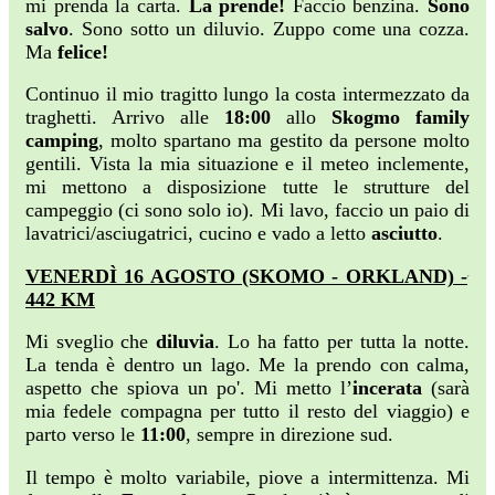
mi prenda la carta.
La prende!
Faccio benzina.
Sono
salvo
. Sono sotto un diluvio. Zuppo come una cozza.
Ma
felice!
Continuo il mio tragitto lungo la costa intermezzato da
traghetti. Arrivo alle
18:00
allo
Skogmo family
camping
, molto spartano ma gestito da persone molto
gentili. Vista la mia situazione e il meteo inclemente,
mi mettono a disposizione tutte le strutture del
campeggio (ci sono solo io). Mi lavo, faccio un paio di
lavatrici/asciugatrici, cucino e vado a letto
asciutto
.
VENERDÌ 16 AGOSTO (SKOMO - ORKLAND) -
442 KM
Mi sveglio che
diluvia
. Lo ha fatto per tutta la notte.
La tenda è dentro un lago. Me la prendo con calma,
aspetto che spiova un po'. Mi metto l’
incerata
(sarà
mia fedele compagna per tutto il resto del viaggio) e
parto verso le
11:00
, sempre in direzione sud.
Il tempo è molto variabile, piove a intermittenza. Mi