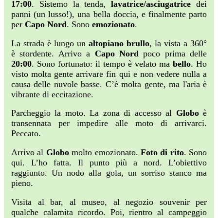
17:00
. Sistemo la tenda,
lavatrice/asciugatrice
dei
panni (un lusso!), una bella doccia, e finalmente parto
per
Capo Nord
. Sono
emozionato
.
La strada è lungo un
altopiano brullo
, la vista a 360°
è stordente. Arrivo a
Capo Nord
poco prima delle
20:00
. Sono fortunato: il tempo è velato ma
bello
. Ho
visto molta gente arrivare fin qui e non vedere nulla a
causa delle nuvole basse. C’è molta gente, ma l'aria è
vibrante di eccitazione.
Parcheggio la moto. La zona di accesso al
Globo
è
transennata per impedire alle moto di arrivarci.
Peccato.
Arrivo al
Globo
molto emozionato.
Foto di rito
. Sono
qui. L’ho fatta. Il punto più a nord. L’obiettivo
raggiunto. Un nodo alla gola, un sorriso stanco ma
pieno.
Visita al bar, al museo, al negozio souvenir per
qualche calamita ricordo. Poi, rientro al campeggio