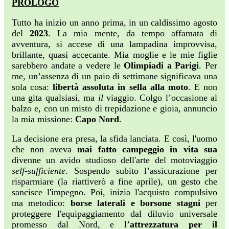
PROLOGO
Tutto ha inizio un anno prima, in un caldissimo agosto
del
2023
. La mia mente, da tempo affamata di
avventura, si accese di una lampadina improvvisa,
brillante, quasi accecante. Mia moglie e le mie figlie
sarebbero andate a vedere le
Olimpiadi a Parigi
. Per
me, un’assenza di un paio di settimane significava una
sola cosa:
libertà assoluta in sella alla moto
. E non
una gita qualsiasi, ma
il
viaggio. Colgo l’occasione al
balzo e, con un misto di trepidazione e gioia, annuncio
la mia missione:
Capo Nord
.
La decisione era presa, la sfida lanciata. E così, l'uomo
che non aveva
mai fatto campeggio in vita sua
divenne un avido studioso dell'arte del motoviaggio
self-sufficiente
. Sospendo subito l’assicurazione per
risparmiare (la riattiverò a fine aprile), un gesto che
sancisce l'impegno. Poi, inizia l'acquisto compulsivo
ma metodico:
borse laterali e borsone stagni
per
proteggere l'equipaggiamento dal diluvio universale
promesso dal Nord, e l’
attrezzatura per il