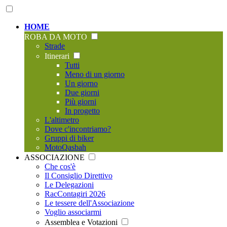
HOME
ROBA DA MOTO
Strade
Itinerari
Tutti
Meno di un giorno
Un giorno
Due giorni
Più giorni
In progetto
L'altimetro
Dove c'incontriamo?
Gruppi di biker
MotoQasbah
ASSOCIAZIONE
Che cos'è
Il Consiglio Direttivo
Le Delegazioni
RacContagiri 2026
Le tessere dell'Associazione
Voglio associarmi
Assemblea e Votazioni