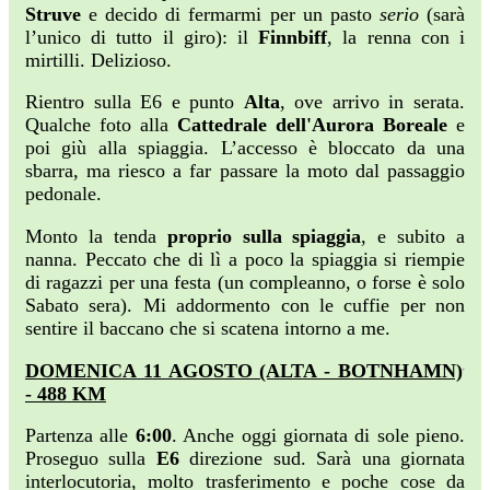
Struve
e decido di fermarmi per un pasto
serio
(sarà
l’unico di tutto il giro): il
Finnbiff
, la renna con i
mirtilli. Delizioso.
Rientro sulla E6 e punto
Alta
, ove arrivo in serata.
Qualche foto alla
Cattedrale dell'Aurora Boreale
e
poi giù alla spiaggia. L’accesso è bloccato da una
sbarra, ma riesco a far passare la moto dal passaggio
pedonale.
Monto la tenda
proprio sulla spiaggia
, e subito a
nanna. Peccato che di lì a poco la spiaggia si riempie
di ragazzi per una festa (un compleanno, o forse è solo
Sabato sera). Mi addormento con le cuffie per non
sentire il baccano che si scatena intorno a me.
DOMENICA 11 AGOSTO (ALTA - BOTNHAMN)
- 488 KM
Partenza alle
6:00
. Anche oggi giornata di sole pieno.
Proseguo sulla
E6
direzione sud. Sarà una giornata
interlocutoria, molto trasferimento e poche cose da