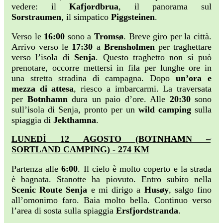
vedere: il
Kafjordbrua
, il panorama sul
Sorstraumen
, il simpatico
Piggsteinen
.
Verso le
16:00
sono a
Tromsø
. Breve giro per la città.
Arrivo verso le
17:30
a
Brensholmen
per traghettare
verso l’isola di
Senja
. Questo traghetto non si può
prenotare, occorre mettersi in fila per lunghe ore in
una stretta stradina di campagna. Dopo
un’ora e
mezza di attesa
, riesco a imbarcarmi. La traversata
per
Botnhamn
dura un paio d’ore. Alle
20:30
sono
sull’isola di Senja, pronto per un
wild camping
sulla
spiaggia di
Jekthamna
.
LUNEDÌ 12 AGOSTO (BOTNHAMN –
SORTLAND CAMPING) - 274 KM
Partenza alle
6:00
. Il cielo è molto coperto e la strada
è bagnata. Stanotte ha piovuto. Entro subito nella
Scenic Route Senja
e mi dirigo a
Husøy
, salgo fino
all’omonimo faro. Baia molto bella. Continuo verso
l’area di sosta sulla spiaggia
Ersfjordstranda
.