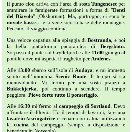
Il punto clou arriva con l’area di sosta
Tungeneset
per
ammirare le famigerate formazioni a forma di "
Denti
del Diavolo
" (Okshornan). Ma, purtroppo, ci sono le
nuvole basse
… e si vede solo la base delle montagne.
Peccato. Il viaggio continua.
Una veloce capatina alla spiaggia di
Bostranda
, e poi
la bella piattaforma panoramica di
Bergsbotn
.
Sorpasso il ponte sul Gryllefjord e alle
11:00
giungo al
pontile dove mi aspetta il traghetto per
Andenes
.
Alle
13:00
sbarco sull’isola di
Andøya
, e mi immetto
subito nell’omonima
Scenic Route
. Il tempo si sta
rannuvolando. Mi fermo per una sosta pranzo a
Bukkekjerka
, poi continuo a scendere. Il tempo
peggiora.
Piove forte tutto il pomeriggio
.
Alle
16:30
mi fermo al
campeggio di Sortland
. Devo
affrontare il diluvio. Ho il tempo di lavarmi, fare una
lavatrice/asciugatrice
e cenare con calma utilizzando
la
cucina
del campeggio (sempre a disposizione e
benedetta in Norvegia).