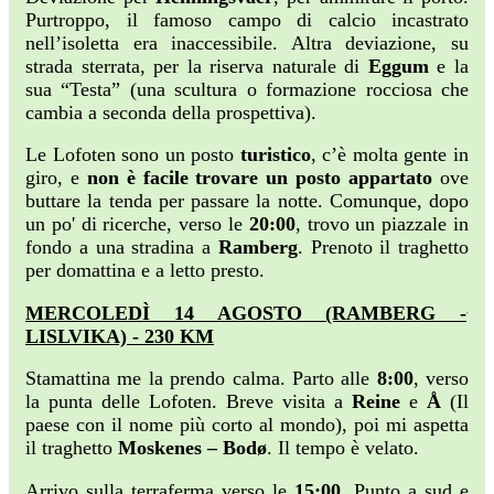
Purtroppo, il famoso campo di calcio incastrato
nell’isoletta era inaccessibile. Altra deviazione, su
strada sterrata, per la riserva naturale di
Eggum
e la
sua “Testa” (una scultura o formazione rocciosa che
cambia a seconda della prospettiva).
Le Lofoten sono un posto
turistico
, c’è molta gente in
giro, e
non è facile trovare un posto appartato
ove
buttare la tenda per passare la notte. Comunque, dopo
un po' di ricerche, verso le
20:00
, trovo un piazzale in
fondo a una stradina a
Ramberg
. Prenoto il traghetto
per domattina e a letto presto.
MERCOLEDÌ 14 AGOSTO (RAMBERG -
LISLVIKA) - 230 KM
Stamattina me la prendo calma. Parto alle
8:00
, verso
la punta delle Lofoten. Breve visita a
Reine
e
Å
(Il
paese con il nome più corto al mondo), poi mi aspetta
il traghetto
Moskenes – Bodø
. Il tempo è velato.
Arrivo sulla terraferma verso le
15:00
. Punto a sud e