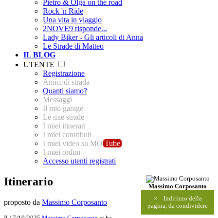
Pietro & Olga on the road
Rock 'n Ride
Una vita in viaggio
2NOVE9 risponde...
Lady Biker - Gli articoli di Anna
Le Strade di Matteo
IL BLOG
UTENTE
Registrazione
Amici di strada
Quanti siamo?
Messaggi
Il mio garage
Le mie strade
I miei itinerari
I miei contributi
I miei video su MO
Tube
I miei ordini
Accesso utenti registrati
Itinerario
Massimo Corposanto
×
Indirizzo della
proposto da
Massimo Corposanto
pagina, da condividere
Il 17/10/2025
Massimo Corposanto
ci ha