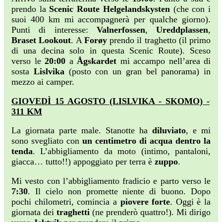
prendo la
Scenic Route Helgelandskysten
(che con i
suoi 400 km mi accompagnerà per qualche giorno).
Punti di interesse:
Valnerfossen
,
Ureddplassen
,
Braset Lookout
. A
Forøy
prendo il traghetto (il primo
di una decina solo in questa Scenic Route). Sceso
verso le
20:00
a
Ågskardet
mi accampo nell’area di
sosta
Lislvika
(posto con un gran bel panorama) in
mezzo ai camper.
GIOVEDÌ 15 AGOSTO (LISLVIKA - SKOMO) -
311 KM
La giornata parte male. Stanotte ha
diluviato
, e mi
sono svegliato con
un centimetro di acqua dentro la
tenda
. L’abbigliamento da moto (intimo, pantaloni,
giacca… tutto!!) appoggiato per terra è
zuppo
.
Mi vesto con l’abbigliamento fradicio e parto verso le
7:30
. Il cielo non promette niente di buono. Dopo
pochi chilometri, comincia a
piovere forte
. Oggi è la
giornata dei
traghetti
(ne prenderò quattro!). Mi dirigo