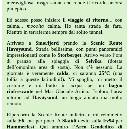
meravigliosa trasgressione che rende il ricordo ancora
più epico.
Ed adesso posso iniziare il
viaggio di ritorno
... con
calma...
mooolta
calma. Ho tanta strada da fare.
Rientro in terraferma sempre dal solito tunnel.
Arrivato a
Smørfjord
prendo la
Scenic Route
Havøysund
. Strada bellissima, con punti panoramici
impressionanti come lo
Storberget
. Arrivo verso l’ora
di pranzo alla spiaggia di
Selvika
(dotata
dell’omonima area di sosta). Non c’è nessuno. La
giornata è veramente
calda
, ci saranno
25°C
(una
follia a queste latitudini!). Mi spoglio, mi metto il
costume e mi butto in acqua per un
bagno
rinfrescante
nel Mar Glaciale Artico. Esploro l’area
intorno ad
Havøysund
, un luogo abitato ma molto
remoto.
Ripercorro la Scenic Route indietro e mi reimmetto
sulla
E6
, ma per poco. A
Skaidi
devio sulla
Fv94
per
Hammerfest
. Qui ammiro l’
Arco Geodedico di