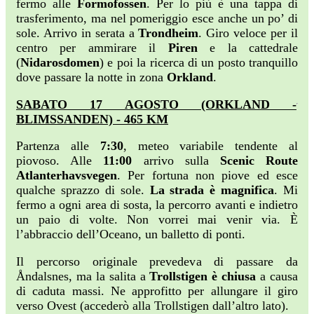
fermo alle
Formofossen
. Per lo più è una tappa di
trasferimento, ma nel pomeriggio esce anche un po’ di
sole. Arrivo in serata a
Trondheim
. Giro veloce per il
centro per ammirare il
Piren
e la cattedrale
(
Nidarosdomen
) e poi la ricerca di un posto tranquillo
dove passare la notte in zona
Orkland
.
SABATO 17 AGOSTO (ORKLAND -
BLIMSSANDEN) - 465 KM
Partenza alle
7:30
, meteo variabile tendente al
piovoso. Alle
11:00
arrivo sulla
Scenic Route
Atlanterhavsvegen
. Per fortuna non piove ed esce
qualche sprazzo di sole.
La strada è magnifica
. Mi
fermo a ogni area di sosta, la percorro avanti e indietro
un paio di volte. Non vorrei mai venir via. È
l’abbraccio dell’Oceano, un balletto di ponti.
Il percorso originale prevedeva di passare da
Åndalsnes, ma la salita a
Trollstigen è chiusa
a causa
di caduta massi. Ne approfitto per allungare il giro
verso Ovest (accederò alla Trollstigen dall’altro lato).