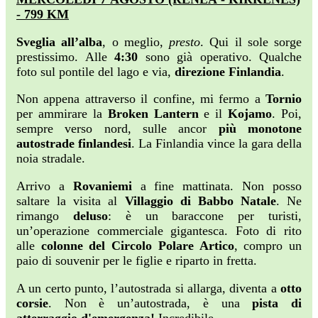
- 799 KM
Sveglia all’alba
, o meglio,
presto
. Qui il sole sorge
prestissimo. Alle
4:30
sono già operativo. Qualche
foto sul pontile del lago e via,
direzione Finlandia
.
Non appena attraverso il confine, mi fermo a
Tornio
per ammirare la
Broken Lantern
e il
Kojamo
. Poi,
sempre verso nord, sulle ancor
più monotone
autostrade finlandesi
. La Finlandia vince la gara della
noia stradale.
Arrivo a
Rovaniemi
a fine mattinata. Non posso
saltare la visita al
Villaggio di Babbo Natale
. Ne
rimango
deluso
: è un baraccone per turisti,
un’operazione commerciale gigantesca. Foto di rito
alle
colonne del Circolo Polare Artico
, compro un
paio di souvenir per le figlie e riparto in fretta.
A un certo punto, l’autostrada si allarga, diventa a
otto
corsie
. Non è un’autostrada, è una
pista di
atterraggio d'emergenza!
Incredibile.