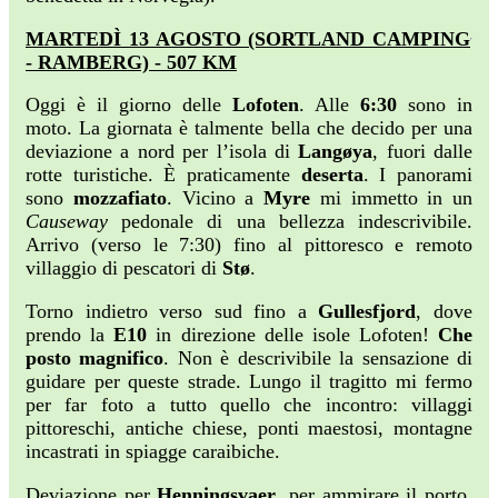
MARTEDÌ 13 AGOSTO (SORTLAND CAMPING
- RAMBERG) - 507 KM
Oggi è il giorno delle
Lofoten
. Alle
6:30
sono in
moto. La giornata è talmente bella che decido per una
deviazione a nord per l’isola di
Langøya
, fuori dalle
rotte turistiche. È praticamente
deserta
. I panorami
sono
mozzafiato
. Vicino a
Myre
mi immetto in un
Causeway
pedonale di una bellezza indescrivibile.
Arrivo (verso le 7:30) fino al pittoresco e remoto
villaggio di pescatori di
Stø
.
Torno indietro verso sud fino a
Gullesfjord
, dove
prendo la
E10
in direzione delle isole Lofoten!
Che
posto magnifico
. Non è descrivibile la sensazione di
guidare per queste strade. Lungo il tragitto mi fermo
per far foto a tutto quello che incontro: villaggi
pittoreschi, antiche chiese, ponti maestosi, montagne
incastrati in spiagge caraibiche.
Deviazione per
Henningsvaer
, per ammirare il porto.