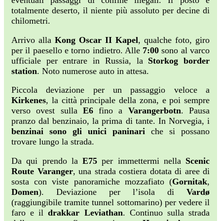
eventuali passaggi di confine illegali. Il posto è
totalmente deserto, il niente più assoluto per decine di
chilometri.
Arrivo alla
Kong Oscar II Kapel
, qualche foto, giro
per il paesello e torno indietro. Alle
7:00
sono al varco
ufficiale per entrare in Russia, la
Storkog border
station
. Noto numerose auto in attesa.
Piccola deviazione per un passaggio veloce a
Kirkenes
, la città principale della zona, e poi sempre
verso ovest sulla
E6
fino a
Varangerbotn
. Pausa
pranzo dal benzinaio, la prima di tante. In Norvegia, i
benzinai sono gli unici paninari
che si possano
trovare lungo la strada.
Da qui prendo la
E75
per immettermi nella
Scenic
Route Varanger
, una strada costiera dotata di aree di
sosta con viste panoramiche mozzafiato (
Gornitak
,
Domen
). Deviazione per l’isola di
Vardø
(raggiungibile tramite tunnel sottomarino) per vedere il
faro e il
drakkar Leviathan
. Continuo sulla strada