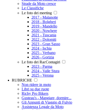
Strade da Moto cresce
Le Classifiche
Le foto dei meeting
2017 - Malanotte
2018 - Bolgheri
2019 - Mandello
2020 - Nowhere
2021 - Tuscania
2022 - Dolomiti
2023 - Gran Sasso
2024 - Ischia
2025 - Verbano
2026 - Gorizia
Le foto dei RacContagiri
2023 - Parma
2024 - Valle Stura
2025 - Verona
RUBRICHE
Non ridere in moto
Libri su due ruote
Richy Pro Bikers
Gusteau's - Mangiare, dormire...
Gli Appunti di Viaggio di Fulvio
Assistenza Legale da Moto