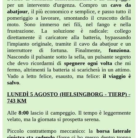
per un intervento d'urgenza. Compro un
cavo da
abatjour
, il più economico e semplice, e passo tutto il
pomeriggio a lavorare, smontando il cruscotto della
moto. Sono immerso nei fili, nel fango e nella
frustrazione. La soluzione è radicale: collego
direttamente il caricatore alla batteria, bypassando
l'impianto originale, tramite il cavo da abatjour e un
interruttore di fortuna. Finalmente,
funziona
.
Nascondo il pulsante sotto la sella, un pulsante segreto
che devo ricordarmi di
spegnere ogni volta
che mi
fermo, altrimenti la batteria si scaricherà in un attimo.
Vado a letto felice, esausto, ma felice:
il viaggio è
salvo
.
LUNEDÌ 5 AGOSTO (HELSINGBORG - TIERP) -
743 KM
Alle
8:00
lascio il campeggio. Il tempo è leggermente
velato, ma la giornata si prospetta serena.
Piccolo contrattempo meccanico: la
borsa laterale
sinistra sta cedendo
(forse ci ho messo dentro troppa