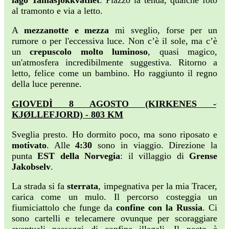
al tramonto e via a letto.
A
mezzanotte e mezza
mi sveglio, forse per un
rumore o per l'eccessiva luce. Non c’è il sole, ma c’è
un
crepuscolo molto luminoso
, quasi magico,
un'atmosfera incredibilmente suggestiva. Ritorno a
letto, felice come un bambino. Ho raggiunto il regno
della luce perenne.
GIOVEDÌ 8 AGOSTO (KIRKENES -
KJØLLEFJORD) - 803 KM
Sveglia presto. Ho dormito poco, ma sono riposato e
motivato
. Alle
4:30
sono in viaggio. Direzione la
punta
EST della Norvegia
: il villaggio di
Grense
Jakobselv
.
La strada si fa
sterrata
, impegnativa per la mia Tracer,
carica come un mulo. Il percorso costeggia un
fiumiciattolo che funge da
confine con la Russia
. Ci
sono cartelli e telecamere ovunque per scoraggiare