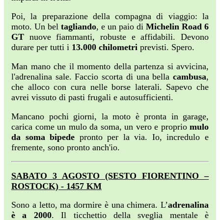
Poi, la preparazione della compagna di viaggio: la
moto. Un bel
tagliando
, e un paio di
Michelin Road 6
GT
nuove fiammanti, robuste e affidabili. Devono
durare per tutti i
13.000 chilometri
previsti. Spero.
Man mano che il momento della partenza si avvicina,
l'adrenalina sale. Faccio scorta di una bella
cambusa
,
che alloco con cura nelle borse laterali. Sapevo che
avrei vissuto di pasti frugali e autosufficienti.
Mancano pochi giorni, la moto è pronta in garage,
carica come un mulo da soma, un vero e proprio
mulo
da soma bipede
pronto per la via. Io, incredulo e
fremente, sono pronto anch'io.
SABATO 3 AGOSTO (SESTO FIORENTINO –
ROSTOCK) - 1457 KM
Sono a letto, ma dormire è una chimera. L’
adrenalina
è a 2000
. Il ticchettio della sveglia mentale è