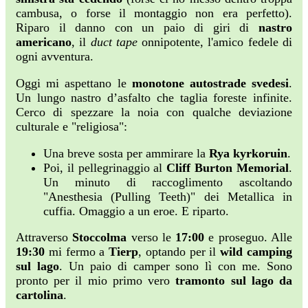
cambusa, o forse il montaggio non era perfetto).
Riparo il danno con un paio di giri di
nastro
americano
, il
duct tape
onnipotente, l'amico fedele di
ogni avventura.
Oggi mi aspettano le
monotone autostrade svedesi
.
Un lungo nastro d’asfalto che taglia foreste infinite.
Cerco di spezzare la noia con qualche deviazione
culturale e "religiosa":
Una breve sosta per ammirare la
Rya kyrkoruin
.
Poi, il pellegrinaggio al
Cliff Burton Memorial
.
Un minuto di raccoglimento ascoltando
"Anesthesia (Pulling Teeth)" dei Metallica in
cuffia. Omaggio a un eroe. E riparto.
Attraverso
Stoccolma
verso le
17:00
e proseguo. Alle
19:30
mi fermo a
Tierp
, optando per il
wild camping
sul lago
. Un paio di camper sono lì con me. Sono
pronto per il mio primo vero
tramonto sul lago da
cartolina
.