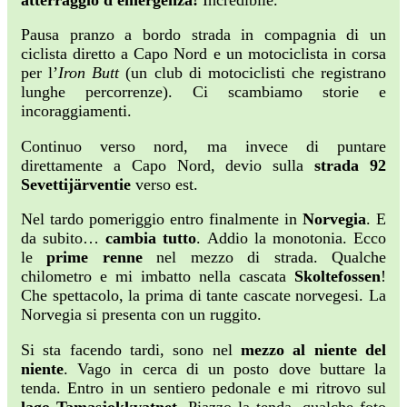
Pausa pranzo a bordo strada in compagnia di un
ciclista diretto a Capo Nord e un motociclista in corsa
per l’
Iron Butt
(un club di motociclisti che registrano
lunghe percorrenze). Ci scambiamo storie e
incoraggiamenti.
Continuo verso nord, ma invece di puntare
direttamente a Capo Nord, devio sulla
strada 92
Sevettijärventie
verso est.
Nel tardo pomeriggio entro finalmente in
Norvegia
. E
da subito…
cambia tutto
. Addio la monotonia. Ecco
le
prime renne
nel mezzo di strada. Qualche
chilometro e mi imbatto nella cascata
Skoltefossen
!
Che spettacolo, la prima di tante cascate norvegesi. La
Norvegia si presenta con un ruggito.
Si sta facendo tardi, sono nel
mezzo al niente del
niente
. Vago in cerca di un posto dove buttare la
tenda. Entro in un sentiero pedonale e mi ritrovo sul
lago Tamasjokkvatnet
. Piazzo la tenda, qualche foto