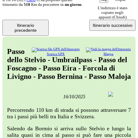
itinerario da
510
Km da percorrere in
un giorno
.
L'indirizzo è stato
copiato negli
appunti (
Chiudi
)
Itinerario
Itinerario successivo
precedente
Passo
Scarica GPX
Mappa
dello Stelvio - Umbrailpass - Passo del
Foscagno - Passo Eira - Forcola di
Livigno - Passo Bernina - Passo Maloja
16/10/2025
Percorrendo 110 km di strada si possono attraversare 7
tra i passi più belli tra Italia e Svizzera.
Salendo da Bormio si arriva sullo Stelvio e lungo la
salita quasi in cima al passo si può fare una piccola