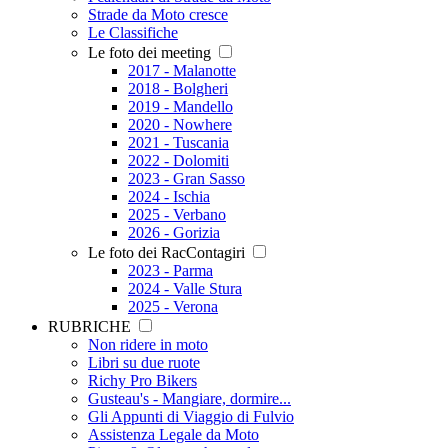
Strade da Moto cresce
Le Classifiche
Le foto dei meeting
2017 - Malanotte
2018 - Bolgheri
2019 - Mandello
2020 - Nowhere
2021 - Tuscania
2022 - Dolomiti
2023 - Gran Sasso
2024 - Ischia
2025 - Verbano
2026 - Gorizia
Le foto dei RacContagiri
2023 - Parma
2024 - Valle Stura
2025 - Verona
RUBRICHE
Non ridere in moto
Libri su due ruote
Richy Pro Bikers
Gusteau's - Mangiare, dormire...
Gli Appunti di Viaggio di Fulvio
Assistenza Legale da Moto