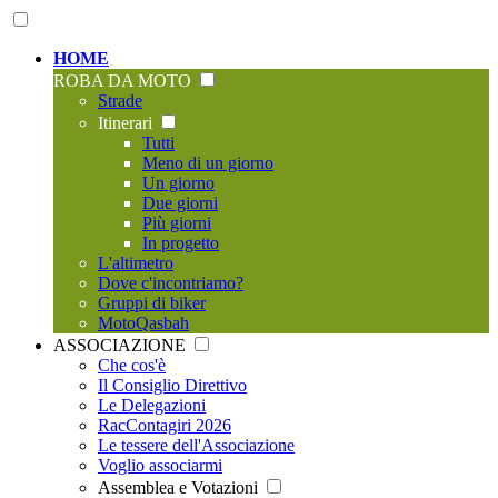
HOME
ROBA DA MOTO
Strade
Itinerari
Tutti
Meno di un giorno
Un giorno
Due giorni
Più giorni
In progetto
L'altimetro
Dove c'incontriamo?
Gruppi di biker
MotoQasbah
ASSOCIAZIONE
Che cos'è
Il Consiglio Direttivo
Le Delegazioni
RacContagiri 2026
Le tessere dell'Associazione
Voglio associarmi
Assemblea e Votazioni