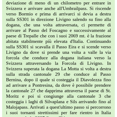
deviazione di meno di un chilometro per entrare in
Svizzera e arrivare anche all'Umbrailpass. Si riscende
verso Bormio e prima di arrivarci si devia a destra
sulla SS301 in direzione Livigno salendo su fino alla
dogana, che una volta attraversata, ci permette di
arrivare al Passo del Foscagno e successivamente al
paese di Trepalle che con i suoi 2069 mt. è la frazione
abitata stabilmente più elevata d'Italia. Continuando
sulla SS301 si scavalla il Passo Eira e si scende verso
Livigno da dove si prende una volta a valle la via
forcola che conduce alla dogana italiana verso la
Svizzera attraversando la Forcola di Livigno. In
Svizzera superata la dogana La Motta si volta a destra
sulla strada cantonale 29 che conduce al Passo
Bernina, dopo il quale si costeggia il Diavolezza fino
ad arrivare a Pontresina, da dove è possibile prendere
la cantonale 27 che dapprima attraversa il paese di St.
Moritz e poi si congiunge alla cantonale 3 che
costeggia i laghi di Silvaplana e Sils arrivando fino al
Malojapass. Arrivati a quest'ultimo passo si percorrono
i suoi tornanti strettissimi per fare rientro in Italia