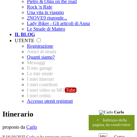
Pietro & Olga on the road
Rock 'n Ride
Una vita in viaggio
2NOVE9 risponde...
Lady Biker - Gli articoli di Anna
Le Strade di Matteo
IL BLOG
UTENTE
Registrazione
Amici di strada
Quanti siamo?
Messaggi
Il mio garage
Le mie strade
I miei itinerari
I miei contributi
I miei video su MO
Tube
I miei ordini
Accesso utenti registrati
Itinerario
Carlo
×
Indirizzo della
pagina, da condividere
proposto da
Carlo
Copia
Il 16/10/2025
Carlo
ci ha proposto questo