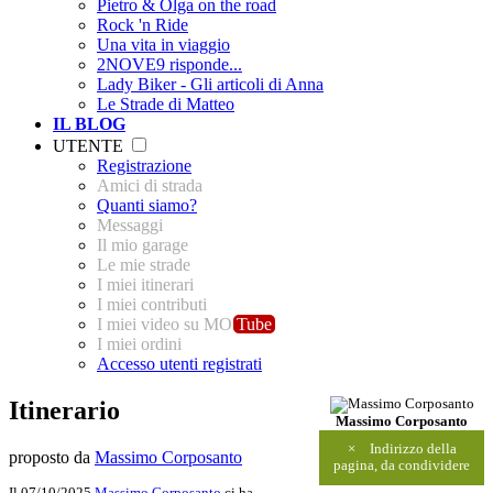
Pietro & Olga on the road
Rock 'n Ride
Una vita in viaggio
2NOVE9 risponde...
Lady Biker - Gli articoli di Anna
Le Strade di Matteo
IL BLOG
UTENTE
Registrazione
Amici di strada
Quanti siamo?
Messaggi
Il mio garage
Le mie strade
I miei itinerari
I miei contributi
I miei video su MO
Tube
I miei ordini
Accesso utenti registrati
Itinerario
Massimo Corposanto
×
Indirizzo della
proposto da
Massimo Corposanto
pagina, da condividere
Il 07/10/2025
Massimo Corposanto
ci ha