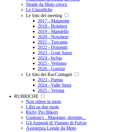
Strade da Moto cresce
Le Classifiche
Le foto dei meeting
2017 - Malanotte
2018 - Bolgheri
2019 - Mandello
2020 - Nowhere
2021 - Tuscania
2022 - Dolomiti
2023 - Gran Sasso
2024 - Ischia
2025 - Verbano
2026 - Gorizia
Le foto dei RacContagiri
2023 - Parma
2024 - Valle Stura
2025 - Verona
RUBRICHE
Non ridere in moto
Libri su due ruote
Richy Pro Bikers
Gusteau's - Mangiare, dormire...
Gli Appunti di Viaggio di Fulvio
Assistenza Legale da Moto