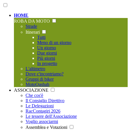
HOME
ROBA DA MOTO
Strade
Itinerari
Tutti
Meno di un giorno
Un giorno
Due giorni
Più giorni
In progetto
L'altimetro
Dove c'incontriamo?
Gruppi di biker
MotoQasbah
ASSOCIAZIONE
Che cos'è
Il Consiglio Direttivo
Le Delegazioni
RacContagiri 2026
Le tessere dell'Associazione
Voglio associarmi
Assemblea e Votazioni