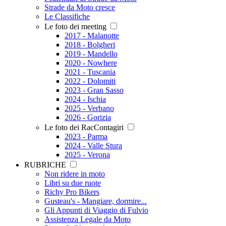
Strade da Moto cresce
Le Classifiche
Le foto dei meeting
2017 - Malanotte
2018 - Bolgheri
2019 - Mandello
2020 - Nowhere
2021 - Tuscania
2022 - Dolomiti
2023 - Gran Sasso
2024 - Ischia
2025 - Verbano
2026 - Gorizia
Le foto dei RacContagiri
2023 - Parma
2024 - Valle Stura
2025 - Verona
RUBRICHE
Non ridere in moto
Libri su due ruote
Richy Pro Bikers
Gusteau's - Mangiare, dormire...
Gli Appunti di Viaggio di Fulvio
Assistenza Legale da Moto