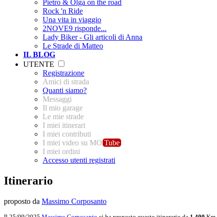
Pietro & Olga on the road
Rock 'n Ride
Una vita in viaggio
2NOVE9 risponde...
Lady Biker - Gli articoli di Anna
Le Strade di Matteo
IL BLOG
UTENTE
Registrazione
Amici di strada
Quanti siamo?
Messaggi
Il mio garage
Le mie strade
I miei itinerari
I miei contributi
I miei video su MO
Tube
I miei ordini
Accesso utenti registrati
Itinerario
proposto da
Massimo Corposanto
Il 25/09/2025
Massimo Corposanto
ci ha proposto questo itinerario da
1.400
Km d