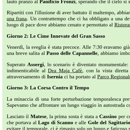
lauto pranzo al
Panificio Fronzi
, sperando che il cielo si 
Ripartiti con l'illusione di aver battuto il maltempo, abbia
una frana
. Un contrattempo che ci ha obbligato a una d
luogo di pace dove abbiamo cenato e pernottato al
Ristora
Giorno 2: Le Cime Innevate del Gran Sasso
Venerdì, la sveglia è stata precoce. Alle 7:30 eravamo gi
una breve salita al
Passo delle Capannelle
, abbiamo imbo
Superato
Assergi
, lo scenario è diventato monumentale:
indimenticabile al
Dea Maja Cafè
, con la vista dirett
attraversamento di
Isernia
ci ha portato al
Parco Regional
Giorno 3: La Corsa Contro il Tempo
La minaccia di una forte perturbazione temporalesca previs
Sapevamo che affrontare un lungo viaggio in autostrada c
Lasciato il
Matese
, la prima sosta è stata a
Cassino
per co
che portava al
Lago di Scanno
e alle
Gole del Sagittari
evitare il temporale, ci è rimasto solo un lungo e faticoso 