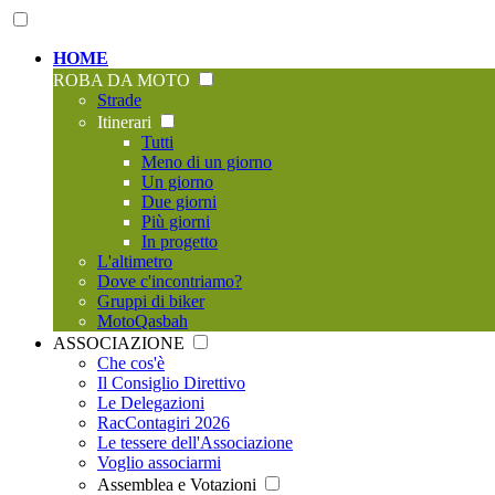
HOME
ROBA DA MOTO
Strade
Itinerari
Tutti
Meno di un giorno
Un giorno
Due giorni
Più giorni
In progetto
L'altimetro
Dove c'incontriamo?
Gruppi di biker
MotoQasbah
ASSOCIAZIONE
Che cos'è
Il Consiglio Direttivo
Le Delegazioni
RacContagiri 2026
Le tessere dell'Associazione
Voglio associarmi
Assemblea e Votazioni