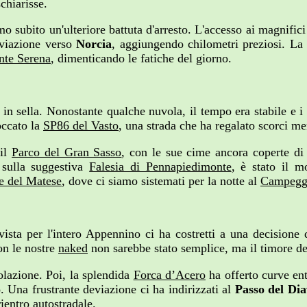
schiarisse.
mo subito un'ulteriore battuta d'arresto. L'accesso ai magnific
eviazione verso
Norcia
, aggiungendo chilometri preziosi. La 
nte Serena
, dimenticando le fatiche del giorno.
à in sella. Nonostante qualche nuvola, il tempo era stabile e 
ccato la
SP86 del Vasto
, una strada che ha regalato scorci me
 il
Parco del Gran Sasso
, con le sue cime ancora coperte di 
a sulla suggestiva
Falesia di Pennapiedimonte
, è stato il m
e del Matese
, dove ci siamo sistemati per la notte al
Campegg
ta per l'intero Appennino ci ha costretti a una decisione dif
on le nostre
naked
non sarebbe stato semplice, ma il timore dell
lazione. Poi, la splendida
Forca d’Acero
ha offerto curve en
o
. Una frustrante deviazione ci ha indirizzati al
Passo del Dia
rientro autostradale.