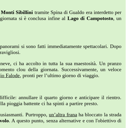
i
Monti Sibillini
tramite Spina di Gualdo era interdetto per
giornata si è conclusa infine al
Lago di Campotosto
, un
i panorami si sono fatti immediatamente spettacolari. Dopo
ravigliosi.
neve, ci ha accolto in tutta la sua maestosità. Un pranzo
omento clou della giornata. Successivamente, un veloce
io Falode
, pronti per l’ultimo giorno di viaggio.
ficile: annullare il quarto giorno e anticipare il rientro.
a pioggia battente ci ha spinti a partire presto.
tusiasmanti. Purtroppo,
un’altra frana
ha bloccato la strada
volo
. A questo punto, senza alternative e con l'obiettivo di