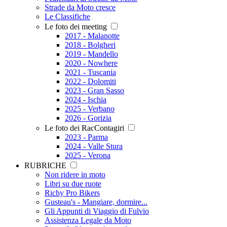
Strade da Moto cresce
Le Classifiche
Le foto dei meeting
2017 - Malanotte
2018 - Bolgheri
2019 - Mandello
2020 - Nowhere
2021 - Tuscania
2022 - Dolomiti
2023 - Gran Sasso
2024 - Ischia
2025 - Verbano
2026 - Gorizia
Le foto dei RacContagiri
2023 - Parma
2024 - Valle Stura
2025 - Verona
RUBRICHE
Non ridere in moto
Libri su due ruote
Richy Pro Bikers
Gusteau's - Mangiare, dormire...
Gli Appunti di Viaggio di Fulvio
Assistenza Legale da Moto