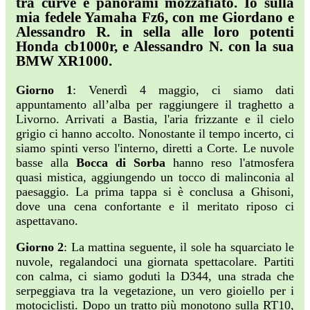
tra curve e panorami mozzafiato. Io sulla
mia fedele Yamaha Fz6, con me Giordano e
Alessandro R. in sella alle loro potenti
Honda cb1000r, e Alessandro N. con la sua
BMW XR1000.
Giorno 1
: Venerdì 4 maggio, ci siamo dati
appuntamento all’alba per raggiungere il traghetto a
Livorno. Arrivati a Bastia, l'aria frizzante e il cielo
grigio ci hanno accolto. Nonostante il tempo incerto, ci
siamo spinti verso l'interno, diretti a Corte. Le nuvole
basse alla
Bocca di Sorba
hanno reso l'atmosfera
quasi mistica, aggiungendo un tocco di malinconia al
paesaggio. La prima tappa si è conclusa a Ghisoni,
dove una cena confortante e il meritato riposo ci
aspettavano.
Giorno 2
: La mattina seguente, il sole ha squarciato le
nuvole, regalandoci una giornata spettacolare. Partiti
con calma, ci siamo goduti la D344, una strada che
serpeggiava tra la vegetazione, un vero gioiello per i
motociclisti. Dopo un tratto più monotono sulla RT10,