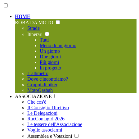
HOME
ROBA DA MOTO
Strade
Itinerari
Tutti
Meno di un giorno
Un giorno
Due giorni
Più giorni
In progetto
L'altimetro
Dove c'incontriamo?
Gruppi di biker
MotoQasbah
ASSOCIAZIONE
Che cos'è
Il Consiglio Direttivo
Le Delegazioni
RacContagiri 2026
Le tessere dell'Associazione
Voglio associarmi
Assemblea e Votazioni