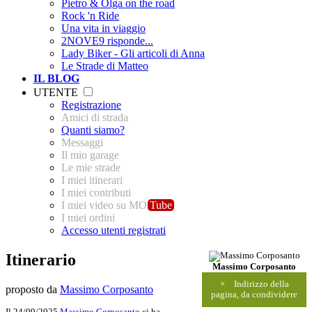
Pietro & Olga on the road
Rock 'n Ride
Una vita in viaggio
2NOVE9 risponde...
Lady Biker - Gli articoli di Anna
Le Strade di Matteo
IL BLOG
UTENTE
Registrazione
Amici di strada
Quanti siamo?
Messaggi
Il mio garage
Le mie strade
I miei itinerari
I miei contributi
I miei video su MO
Tube
I miei ordini
Accesso utenti registrati
Itinerario
Massimo Corposanto
×
Indirizzo della
proposto da
Massimo Corposanto
pagina, da condividere
Il 24/09/2025
Massimo Corposanto
ci ha