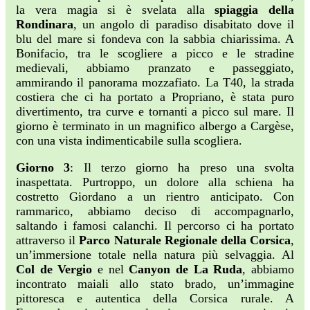
la vera magia si è svelata alla
spiaggia della
Rondinara
, un angolo di paradiso disabitato dove il
blu del mare si fondeva con la sabbia chiarissima. A
Bonifacio, tra le scogliere a picco e le stradine
medievali, abbiamo pranzato e passeggiato,
ammirando il panorama mozzafiato. La T40, la strada
costiera che ci ha portato a Propriano, è stata puro
divertimento, tra curve e tornanti a picco sul mare. Il
giorno è terminato in un magnifico albergo a Cargèse,
con una vista indimenticabile sulla scogliera.
Giorno 3
: Il terzo giorno ha preso una svolta
inaspettata. Purtroppo, un dolore alla schiena ha
costretto Giordano a un rientro anticipato. Con
rammarico, abbiamo deciso di accompagnarlo,
saltando i famosi calanchi. Il percorso ci ha portato
attraverso il
Parco Naturale Regionale della Corsica
,
un’immersione totale nella natura più selvaggia. Al
Col de Vergio
e nel
Canyon de La Ruda
, abbiamo
incontrato maiali allo stato brado, un’immagine
pittoresca e autentica della Corsica rurale. A