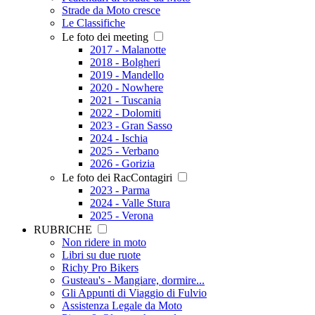
Strade da Moto cresce
Le Classifiche
Le foto dei meeting
2017 - Malanotte
2018 - Bolgheri
2019 - Mandello
2020 - Nowhere
2021 - Tuscania
2022 - Dolomiti
2023 - Gran Sasso
2024 - Ischia
2025 - Verbano
2026 - Gorizia
Le foto dei RacContagiri
2023 - Parma
2024 - Valle Stura
2025 - Verona
RUBRICHE
Non ridere in moto
Libri su due ruote
Richy Pro Bikers
Gusteau's - Mangiare, dormire...
Gli Appunti di Viaggio di Fulvio
Assistenza Legale da Moto