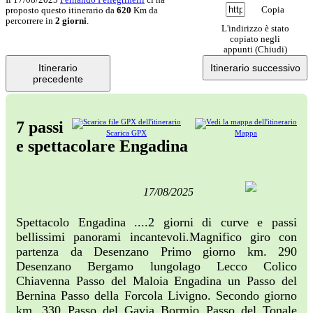
Copia
proposto questo itinerario da
620
Km da
percorrere in
2 giorni
.
L'indirizzo è stato
copiato negli
appunti (
Chiudi
)
Itinerario
Itinerario successivo
precedente
7 passi
Scarica GPX
Mappa
e spettacolare Engadina
17/08/2025
Spettacolo Engadina ....2 giorni di curve e passi
bellissimi panorami incantevoli.Magnifico giro con
partenza da Desenzano Primo giorno km. 290
Desenzano Bergamo lungolago Lecco Colico
Chiavenna Passo del Maloia Engadina un Passo del
Bernina Passo della Forcola Livigno. Secondo giorno
km. 330 Passo del Gavia Bormio Passo del Tonale