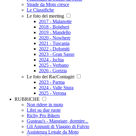
Strade da Moto cresce
Le Classifiche
Le foto dei meeting
2017 - Malanotte
2018 - Bolgheri
2019 - Mandello
2020 - Nowhere
2021 - Tuscania
2022 - Dolomiti
2023 - Gran Sasso
2024 - Ischia
2025 - Verbano
2026 - Gorizia
Le foto dei RacContagiri
2023 - Parma
2024 - Valle Stura
2025 - Verona
RUBRICHE
Non ridere in moto
Libri su due ruote
Richy Pro Bikers
Gusteau's - Mangiare, dormire...
Gli Appunti di Viaggio di Fulvio
Assistenza Legale da Moto