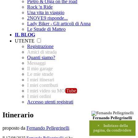
Pietro & Olga on the road
Rock 'n Ride
Una vita in viaggio
2NOVE9 risponde...
Lady Biker - Gli articoli di Anna
Le Strade di Matteo
IL BLOG
UTENTE
Registrazione
Amici di strada
Quanti siamo?
Messaggi
Il mio garage
Le mie strade
I miei itinerari
I miei contributi
I miei video su MO
Tube
I miei ordini
Accesso utenti registrati
Itinerario
Fernando Pellegrinelli
×
Indirizzo della
proposto da
Fernando Pellegrinelli
pagina, da condividere
Il 17/08/2025
Fernando Pellegrinelli
ci ha