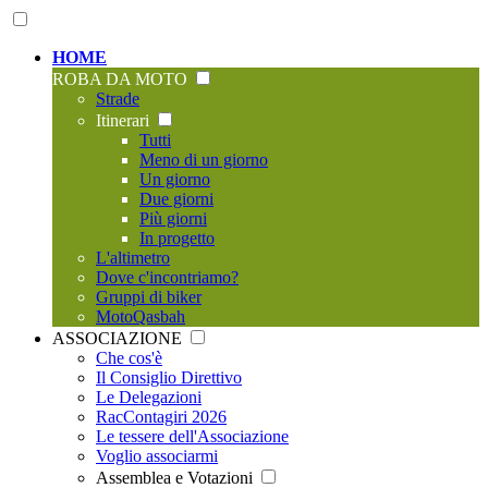
HOME
ROBA DA MOTO
Strade
Itinerari
Tutti
Meno di un giorno
Un giorno
Due giorni
Più giorni
In progetto
L'altimetro
Dove c'incontriamo?
Gruppi di biker
MotoQasbah
ASSOCIAZIONE
Che cos'è
Il Consiglio Direttivo
Le Delegazioni
RacContagiri 2026
Le tessere dell'Associazione
Voglio associarmi
Assemblea e Votazioni