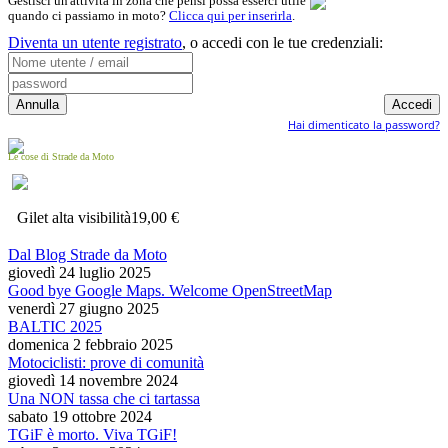
Gestisci un'attività in zona che pensi possa esserci utile
quando ci passiamo in moto?
Clicca qui per inserirla
.
Diventa un utente registrato
,
o accedi con le tue credenziali:
Hai dimenticato la password?
Le cose di Strade da Moto
Gilet alta visibilità
19,00 €
Dal Blog Strade da Moto
giovedì 24 luglio 2025
Good bye Google Maps. Welcome OpenStreetMap
venerdì 27 giugno 2025
BALTIC 2025
domenica 2 febbraio 2025
Motociclisti: prove di comunità
giovedì 14 novembre 2024
Una NON tassa che ci tartassa
sabato 19 ottobre 2024
TGiF è morto. Viva TGiF!