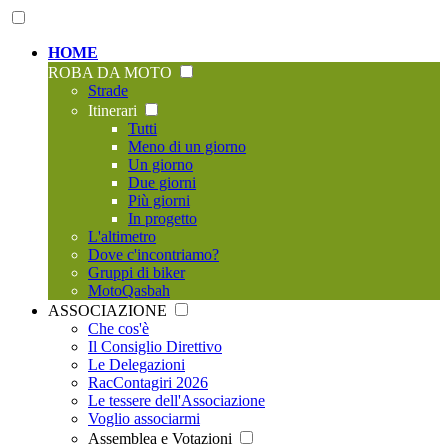
HOME
ROBA DA MOTO
Strade
Itinerari
Tutti
Meno di un giorno
Un giorno
Due giorni
Più giorni
In progetto
L'altimetro
Dove c'incontriamo?
Gruppi di biker
MotoQasbah
ASSOCIAZIONE
Che cos'è
Il Consiglio Direttivo
Le Delegazioni
RacContagiri 2026
Le tessere dell'Associazione
Voglio associarmi
Assemblea e Votazioni