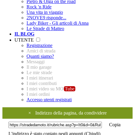
Pietro & Olga on the road
Rock 'n Ride
Una vita in viaggio
2NOVE9 risponde...
Lady Biker - Gli articoli di Anna
Le Strade di Matteo
IL BLOG
UTENTE
Registrazione
Amici di strada
Quanti siamo?
Messaggi
Il mio garage
Le mie strade
I miei itinerari
I miei contributi
I miei video su MO
Tube
I miei ordini
Accesso utenti registrati
×
Indirizzo della pagina, da condividere
Copia
L'indirizzo è stato copiato negli appunti (
Chiudi
)