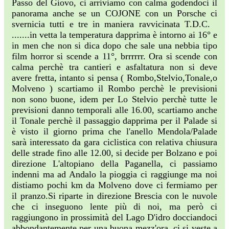
Passo del Giovo, ci arriviamo con calma godendoci il
panorama anche se un COJONE con un Porsche ci
svernicia tutti e tre in maniera ravvicinata T.D.C.
.......in vetta la temperatura dapprima è intorno ai 16° e
in men che non si dica dopo che sale una nebbia tipo
film horror si scende a 11°, brrrrrr. Ora si scende con
calma perchè tra cantieri e asfaltatura non si deve
avere fretta, intanto si pensa ( Rombo,Stelvio,Tonale,o
Molveno ) scartiamo il Rombo perchè le previsioni
non sono buone, idem per Lo Stelvio perchè tutte le
previsioni danno temporali alle 16.00, scartiamo anche
il Tonale perchè il passaggio dapprima per il Palade si
è visto il giorno prima che l'anello Mendola/Palade
sarà interessato da gara ciclistica con relativa chiusura
delle strade fino alle 12.00, si decide per Bolzano e poi
direzione L'altopiano della Paganella, ci passiamo
indenni ma ad Andalo la pioggia ci raggiunge ma noi
distiamo pochi km da Molveno dove ci fermiamo per
il pranzo.Si riparte in direzione Brescia con le nuvole
che ci inseguono lente più di noi, ma però ci
raggiungono in prossimità del Lago D'idro docciandoci
abbondantemente per una buona mezz'ora, ci si veste a