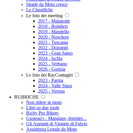
Strade da Moto cresce
Le Classifiche
Le foto dei meeting
2017 - Malanotte
2018 - Bolgheri
2019 - Mandello
2020 - Nowhere
2021 - Tuscania
2022 - Dolomiti
2023 - Gran Sasso
2024 - Ischia
2025 - Verbano
2026 - Gorizia
Le foto dei RacContagiri
2023 - Parma
2024 - Valle Stura
2025 - Verona
RUBRICHE
Non ridere in moto
Libri su due ruote
Richy Pro Bikers
Gusteau's - Mangiare, dormire...
Gli Appunti di Viaggio di Fulvio
Assistenza Legale da Moto