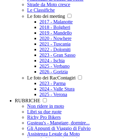
Strade da Moto cresce
Le Classifiche
Le foto dei meeting
2017 - Malanotte
2018 - Bolgheri
2019 - Mandello
2020 - Nowhere
2021 - Tuscania
2022 - Dolomiti
2023 - Gran Sasso
2024 - Ischia
2025 - Verbano
2026 - Gorizia
Le foto dei RacContagiri
2023 - Parma
2024 - Valle Stura
2025 - Verona
RUBRICHE
Non ridere in moto
Libri su due ruote
Richy Pro Bikers
Gusteau's - Mangiare, dormire...
Gli Appunti di Viaggio di Fulvio
Assistenza Legale da Moto