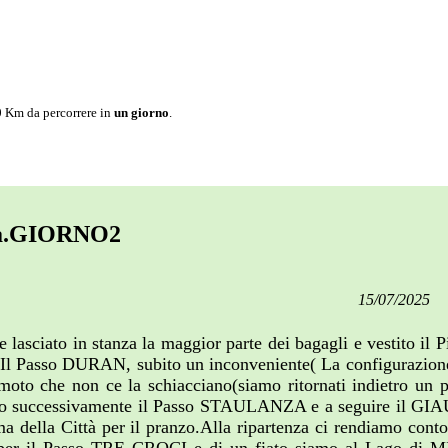
0
Km da percorrere in
un giorno
.
ertà.GIORNO2
15/07/2025
asciato in stanza la maggior parte dei bagagli e vestito il P
ta Il Passo DURAN, subito un inconveniente( La configurazione 
moto che non ce la schiacciano(siamo ritornati indietro un p
mo successivamente il Passo STAULANZA e a seguire il GIAU
ma della Città per il pranzo.Alla ripartenza ci rendiamo cont