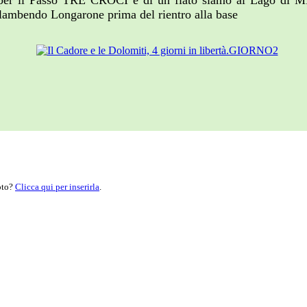
da per il Passo TRE CROCI e di un fiato siamo al Lago
ambendo Longarone prima del rientro alla base
moto?
Clicca qui per inserirla
.