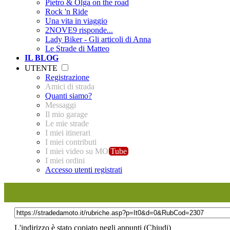
Pietro & Olga on the road
Rock 'n Ride
Una vita in viaggio
2NOVE9 risponde...
Lady Biker - Gli articoli di Anna
Le Strade di Matteo
IL BLOG
UTENTE
Registrazione
Amici di strada
Quanti siamo?
Messaggi
Il mio garage
Le mie strade
I miei itinerari
I miei contributi
I miei video su MO
Tube
I miei ordini
Accesso utenti registrati
L'indirizzo è stato copiato negli appunti (
Chiudi
)