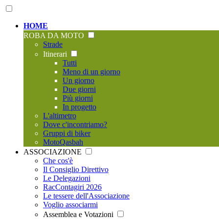
HOME
ROBA DA MOTO
Strade
Itinerari
Tutti
Meno di un giorno
Un giorno
Due giorni
Più giorni
In progetto
L'altimetro
Dove c'incontriamo?
Gruppi di biker
MotoQasbah
ASSOCIAZIONE
Che cos'è
Il Consiglio Direttivo
Le Delegazioni
RacContagiri 2026
Le tessere dell'Associazione
Voglio associarmi
Assemblea e Votazioni