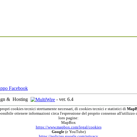
ign &
Hosting
-
ver. 6.4
propri cookies tecnici strettamente necessari, di cookies tecnici e statistici di
MapB
possibile ottenere informazioni circa l'espressione del proprio consenso all'utilizzo d
loro pagine:
MapBox
https://www.mapbox.com/legal/cookies
Google
(e YouTube)
https://policies.google.com/privacy