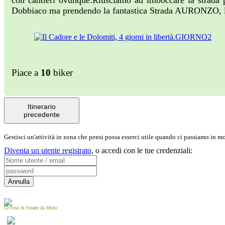
con cantieri ovunque.Riusciamo ad imboccare la stra
Dobbiaco ma prendendo la fantastica Strada AURONZO, l
Piace a
10
biker
Itinerario
precedente
Gestisci un'attività in zona che pensi possa esserci utile quando ci passiamo in 
Diventa un utente registrato
,
o accedi con le tue credenziali:
Le cose di Strade da Moto