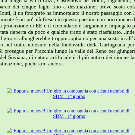
lita lungo la val d’Enza, Castelnovo né Monti, Ligonchio, Pa
 parco dei cinque laghi fino a destinazione; breve sosta c
onti, lì un fotografo ha immortalato il nostro passaggio con 
almente è un po' più fresco in questo paesino con poco meno di
la produzione di EE e il circondario è largamente impiegato pe
stata riaperta da poco e qualche tratto è stato riasfaltato...ind
e il giro si allungherebbe troppo...optiamo per una sosta in al
.un bel tratto noiosino nella fondovalle della Garfagnana pe
 Si prosegue per Pracchia lungo la valle del Reno per giungere
el Suviana, di natura artificiale è il più antico dei cinque l
destinazione, pochi km. ancora.