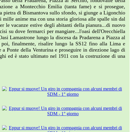
sso della Pradarena, Piazza al Serchio, fondovalle della
olazione a Montecchio Emilia (tanta fame) e si prosegue,
la pietra di Bismantova sullo sfondo, si giunge a Ligonchio
 mille anime ma con una storia gloriosa alle spalle sin dal
r le vacanze estive degli abitanti della pianura...di nuovo
ecisi su dove fermarci per mangiare...l'oasi dell'Orecchiella
l’Oasi Lamastrone lungo la discesa da Pradarena a Piazza al
r poi, finalmente, risalire lungo la SS12 fino alla Lima e
 a Ponte della Venturina e proseguire in direzione lago di
aghi ed è stato ultimato nel 1911 con la costruzione di una