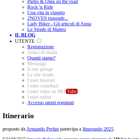
Pietro & Olga on the road
Rock 'n Ride
Una vita in viaggio
2NOVE9 risponde...
Lady Biker - Gli articoli di Anna
Le Strade di Matteo
IL BLOG
UTENTE
Registrazione
Amici di strada
Quanti siamo?
Messaggi
Il mio garage
Le mie strade
I miei itinerari
I miei contributi
I miei video su MO
Tube
I miei ordini
Accesso utenti registrati
Itinerario
proposto da
Armando Perlini
partecipa a
Itinerando 2025
Il 04/06/2025
Armando Perlini
ci ha proposto questo itinerario da
240
Km da perc