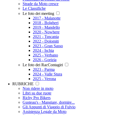
Strade da Moto cresce
Le Classifiche
Le foto dei meeting
2017 - Malanotte
2018 - Bolgheri
2019 - Mandello
2020 - Nowhere
2021 - Tuscania
2022 - Dolomiti
2023 - Gran Sasso
2024 - Ischia
2025 - Verbano
2026 - Gorizia
Le foto dei RacContagiri
2023 - Parma
2024 - Valle Stura
2025 - Verona
RUBRICHE
Non ridere in moto
Libri su due ruote
Richy Pro Bikers
Gusteau's - Mangiare, dormire...
Gli Appunti di Viaggio di Fulvio
Assistenza Legale da Moto