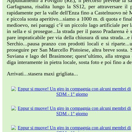
Appuntamento a Poviglio (RE), il percorso prevede la sa
Garfagnana, risalita lungo la SS12, per attraversare il
rapidamente per la valle dell'Enza fino a Castelnuovo nè M
e piccola sosta aperitivo...siamo a 1000 m. di quota e fin
medioevo, nei paraggi c’è un piccolo lago artificiale per 
in sella e si prosegue...la strada per il passo Pradarena è 
pare impraticabile per via della chiusura di una strada...
Serchio...pausa pranzo con prodotti locali e si riparte..
proseguire per San Marcello Pistoiese, altra breve sosta.
Suviana e lago del Brasimone; quest’ultimo, alla stregua d
diga interamente in pietra locale, sosta foto e poi fino a 
Arrivati...stasera maxi grigliata...