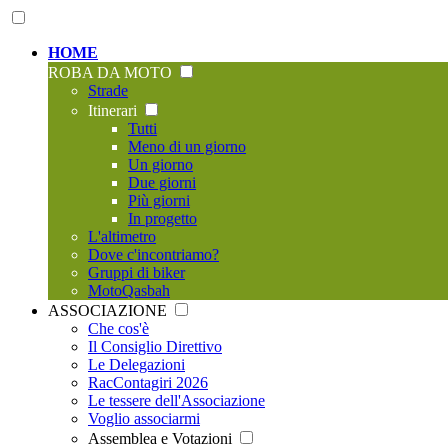
HOME
ROBA DA MOTO
Strade
Itinerari
Tutti
Meno di un giorno
Un giorno
Due giorni
Più giorni
In progetto
L'altimetro
Dove c'incontriamo?
Gruppi di biker
MotoQasbah
ASSOCIAZIONE
Che cos'è
Il Consiglio Direttivo
Le Delegazioni
RacContagiri 2026
Le tessere dell'Associazione
Voglio associarmi
Assemblea e Votazioni