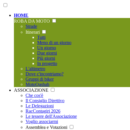
HOME
ROBA DA MOTO
Strade
Itinerari
Tutti
Meno di un giorno
Un giorno
Due giorni
Più giorni
In progetto
L'altimetro
Dove c'incontriamo?
Gruppi di biker
MotoQasbah
ASSOCIAZIONE
Che cos'è
Il Consiglio Direttivo
Le Delegazioni
RacContagiri 2026
Le tessere dell'Associazione
Voglio associarmi
Assemblea e Votazioni