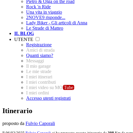
Pietro & Olga on the road
Rock 'n Ride
Una vita in viaggio
2NOVE9 risponde...
Lady Biker - Gli articoli di Anna
Le Strade di Matteo
IL BLOG
UTENTE
Registrazione
Amici di strada
Quanti siamo?
Messaggi
Il mio garage
Le mie strade
I miei itinerari
I miei contributi
I miei video su MO
Tube
I miei ordini
Accesso utenti registrati
Itinerario
proposto da
Fulvio Caporali
Il 06/02/2025
Fulvio Caporali
ci ha proposto questo itinerario da
308
Km da perc