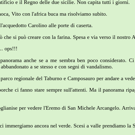
ficio e il Regno delle due sicilie. Non capita tutti i giorni.
ca, Vito con l'africa buca ma risolviamo subito.
ll'acquedotto Carolino alle porte di caserta.
iò che si può creare con la farina. Spesa e via verso il nostro 
.. ops!!!
a il panorama anche se a me sembra ben poco considerato. 
abbandonato a se stesso e con segni di vandalismo.
l parco regionale del Taburno e Camposauro per andare a ved
rche ci fanno stare sempre sull'attenti. Ma il panorama ripaga 
lianise per vedere l'Eremo di San Michele Arcangelo. Arrivati
ci immergiamo ancora nel verde. Scesi a valle prendiamo la S