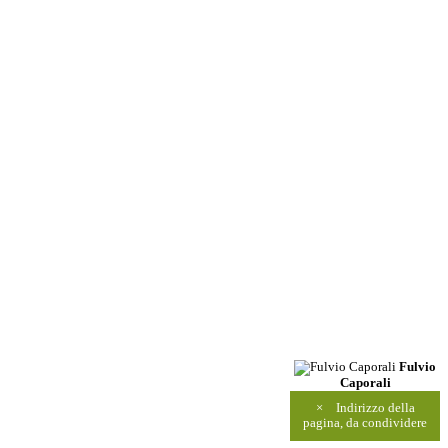
Fulvio
Caporali
×
Indirizzo della
pagina, da condividere