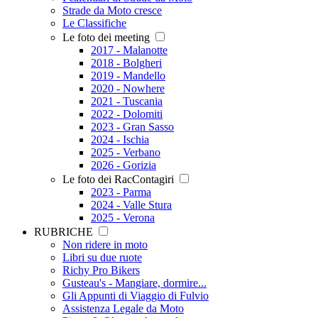
Strade da Moto cresce
Le Classifiche
Le foto dei meeting
2017 - Malanotte
2018 - Bolgheri
2019 - Mandello
2020 - Nowhere
2021 - Tuscania
2022 - Dolomiti
2023 - Gran Sasso
2024 - Ischia
2025 - Verbano
2026 - Gorizia
Le foto dei RacContagiri
2023 - Parma
2024 - Valle Stura
2025 - Verona
RUBRICHE
Non ridere in moto
Libri su due ruote
Richy Pro Bikers
Gusteau's - Mangiare, dormire...
Gli Appunti di Viaggio di Fulvio
Assistenza Legale da Moto