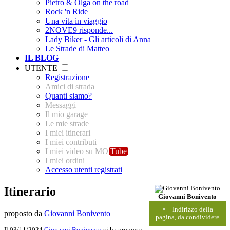
Pietro & Olga on the road
Rock 'n Ride
Una vita in viaggio
2NOVE9 risponde...
Lady Biker - Gli articoli di Anna
Le Strade di Matteo
IL BLOG
UTENTE
Registrazione
Amici di strada
Quanti siamo?
Messaggi
Il mio garage
Le mie strade
I miei itinerari
I miei contributi
I miei video su MO
Tube
I miei ordini
Accesso utenti registrati
Itinerario
Giovanni Bonivento
×
Indirizzo della
proposto da
Giovanni Bonivento
pagina, da condividere
Il 03/11/2024
Giovanni Bonivento
ci ha proposto