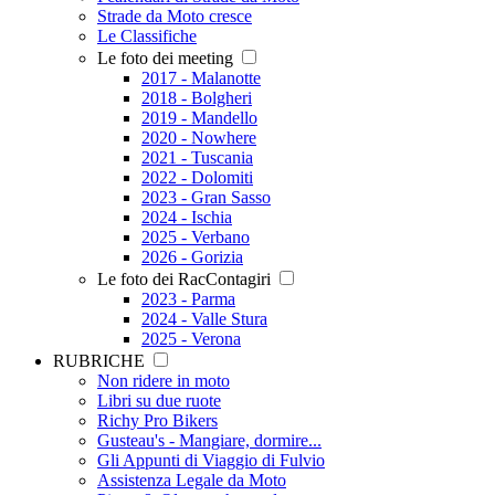
Strade da Moto cresce
Le Classifiche
Le foto dei meeting
2017 - Malanotte
2018 - Bolgheri
2019 - Mandello
2020 - Nowhere
2021 - Tuscania
2022 - Dolomiti
2023 - Gran Sasso
2024 - Ischia
2025 - Verbano
2026 - Gorizia
Le foto dei RacContagiri
2023 - Parma
2024 - Valle Stura
2025 - Verona
RUBRICHE
Non ridere in moto
Libri su due ruote
Richy Pro Bikers
Gusteau's - Mangiare, dormire...
Gli Appunti di Viaggio di Fulvio
Assistenza Legale da Moto