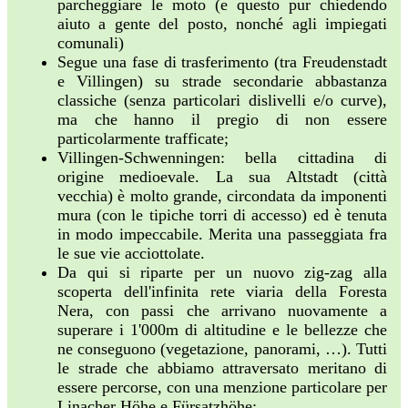
parcheggiare le moto (e questo pur chiedendo
aiuto a gente del posto, nonché agli impiegati
comunali)
Segue una fase di trasferimento (tra Freudenstadt
e Villingen) su strade secondarie abbastanza
classiche (senza particolari dislivelli e/o curve),
ma che hanno il pregio di non essere
particolarmente trafficate;
Villingen-Schwenningen: bella cittadina di
origine medioevale. La sua Altstadt (città
vecchia) è molto grande, circondata da imponenti
mura (con le tipiche torri di accesso) ed è tenuta
in modo impeccabile. Merita una passeggiata fra
le sue vie acciottolate.
Da qui si riparte per un nuovo zig-zag alla
scoperta dell'infinita rete viaria della Foresta
Nera, con passi che arrivano nuovamente a
superare i 1'000m di altitudine e le bellezze che
ne conseguono (vegetazione, panorami, …). Tutti
le strade che abbiamo attraversato meritano di
essere percorse, con una menzione particolare per
Linacher Höhe e Fürsatzhöhe;