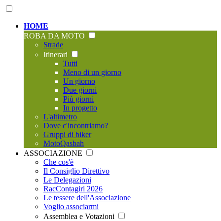
HOME
ROBA DA MOTO
Strade
Itinerari
Tutti
Meno di un giorno
Un giorno
Due giorni
Più giorni
In progetto
L'altimetro
Dove c'incontriamo?
Gruppi di biker
MotoQasbah
ASSOCIAZIONE
Che cos'è
Il Consiglio Direttivo
Le Delegazioni
RacContagiri 2026
Le tessere dell'Associazione
Voglio associarmi
Assemblea e Votazioni