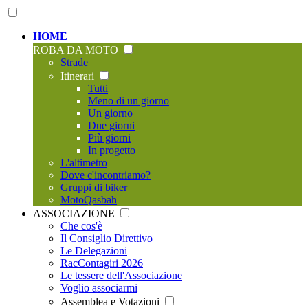
HOME
ROBA DA MOTO
Strade
Itinerari
Tutti
Meno di un giorno
Un giorno
Due giorni
Più giorni
In progetto
L'altimetro
Dove c'incontriamo?
Gruppi di biker
MotoQasbah
ASSOCIAZIONE
Che cos'è
Il Consiglio Direttivo
Le Delegazioni
RacContagiri 2026
Le tessere dell'Associazione
Voglio associarmi
Assemblea e Votazioni