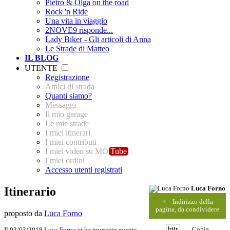
Pietro & Olga on the road
Rock 'n Ride
Una vita in viaggio
2NOVE9 risponde...
Lady Biker - Gli articoli di Anna
Le Strade di Matteo
IL BLOG
UTENTE
Registrazione
Amici di strada
Quanti siamo?
Messaggi
Il mio garage
Le mie strade
I miei itinerari
I miei contributi
I miei video su MO
Tube
I miei ordini
Accesso utenti registrati
Itinerario
Luca Forno
×
Indirizzo della
pagina, da condividere
proposto da
Luca Forno
Copia
Il 02/03/2018
Luca Forno
ci ha proposto questo