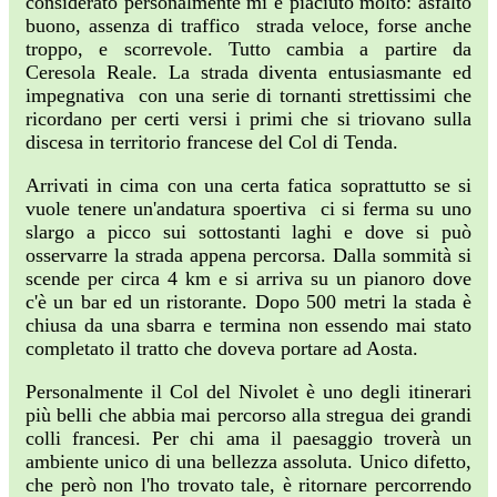
considerato personalmente mi è piaciuto molto: asfalto
buono, assenza di traffico strada veloce, forse anche
troppo, e scorrevole. Tutto cambia a partire da
Ceresola Reale. La strada diventa entusiasmante ed
impegnativa con una serie di tornanti strettissimi che
ricordano per certi versi i primi che si triovano sulla
discesa in territorio francese del Col di Tenda.
Arrivati in cima con una certa fatica soprattutto se si
vuole tenere un'andatura spoertiva ci si ferma su uno
slargo a picco sui sottostanti laghi e dove si può
osservarre la strada appena percorsa. Dalla sommità si
scende per circa 4 km e si arriva su un pianoro dove
c'è un bar ed un ristorante. Dopo 500 metri la stada è
chiusa da una sbarra e termina non essendo mai stato
completato il tratto che doveva portare ad Aosta.
Personalmente il Col del Nivolet è uno degli itinerari
più belli che abbia mai percorso alla stregua dei grandi
colli francesi. Per chi ama il paesaggio troverà un
ambiente unico di una bellezza assoluta. Unico difetto,
che però non l'ho trovato tale, è ritornare percorrendo