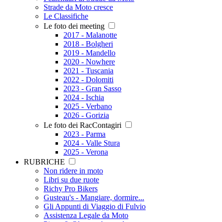
Strade da Moto cresce
Le Classifiche
Le foto dei meeting
2017 - Malanotte
2018 - Bolgheri
2019 - Mandello
2020 - Nowhere
2021 - Tuscania
2022 - Dolomiti
2023 - Gran Sasso
2024 - Ischia
2025 - Verbano
2026 - Gorizia
Le foto dei RacContagiri
2023 - Parma
2024 - Valle Stura
2025 - Verona
RUBRICHE
Non ridere in moto
Libri su due ruote
Richy Pro Bikers
Gusteau's - Mangiare, dormire...
Gli Appunti di Viaggio di Fulvio
Assistenza Legale da Moto