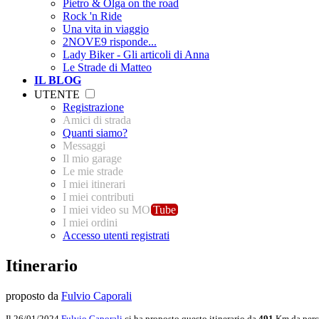
Pietro & Olga on the road
Rock 'n Ride
Una vita in viaggio
2NOVE9 risponde...
Lady Biker - Gli articoli di Anna
Le Strade di Matteo
IL BLOG
UTENTE
Registrazione
Amici di strada
Quanti siamo?
Messaggi
Il mio garage
Le mie strade
I miei itinerari
I miei contributi
I miei video su MO
Tube
I miei ordini
Accesso utenti registrati
Itinerario
proposto da
Fulvio Caporali
Il 26/01/2024
Fulvio Caporali
ci ha proposto questo itinerario da
491
Km da perc