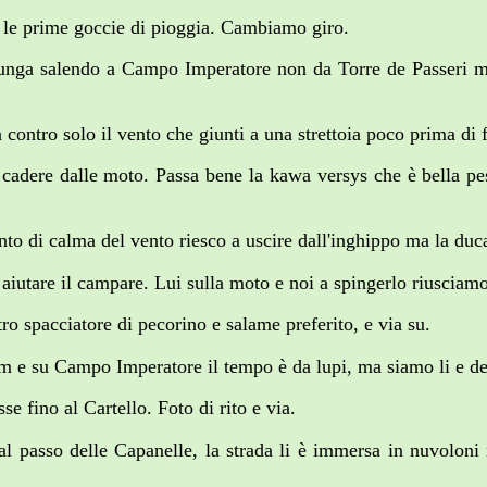
e le prime goccie di pioggia. Cambiamo giro.
iunga salendo a Campo Imperatore non da Torre de Passeri 
a contro solo il vento che giunti a una strettoia poco prima di 
a cadere dalle moto. Passa bene la kawa versys che è bella pe
o di calma del vento riesco a uscire dall'inghippo ma la duca
aiutare il campare. Lui sulla moto e noi a spingerlo riusciamo 
o spacciatore di pecorino e salame preferito, e via su.
 idem e su Campo Imperatore il tempo è da lupi, ma siamo li e 
se fino al Cartello. Foto di rito e via.
 al passo delle Capanelle, la strada li è immersa in nuvoloni