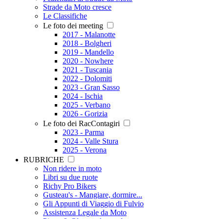
Strade da Moto cresce
Le Classifiche
Le foto dei meeting
2017 - Malanotte
2018 - Bolgheri
2019 - Mandello
2020 - Nowhere
2021 - Tuscania
2022 - Dolomiti
2023 - Gran Sasso
2024 - Ischia
2025 - Verbano
2026 - Gorizia
Le foto dei RacContagiri
2023 - Parma
2024 - Valle Stura
2025 - Verona
RUBRICHE
Non ridere in moto
Libri su due ruote
Richy Pro Bikers
Gusteau's - Mangiare, dormire...
Gli Appunti di Viaggio di Fulvio
Assistenza Legale da Moto