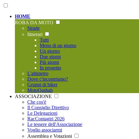
HOME
ROBA DA MOTO
Strade
Itinerari
Tutti
Meno di un giorno
Un giorno
Due giorni
Più giorni
In progetto
L'altimetro
Dove c'incontriamo?
Gruppi di biker
MotoQasbah
ASSOCIAZIONE
Che cos'è
Il Consiglio Direttivo
Le Delegazioni
RacContagiri 2026
Le tessere dell'Associazione
Voglio associarmi
Assemblea e Votazioni