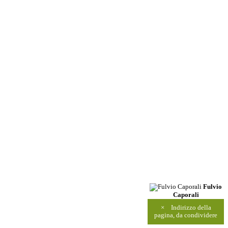
Fulvio
Caporali
×
Indirizzo della
pagina, da condividere