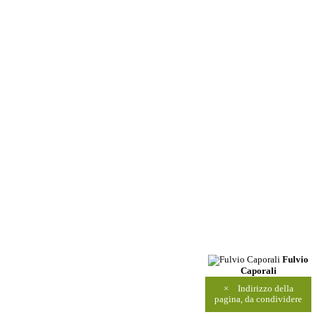
Fulvio
Caporali
×
Indirizzo della
pagina, da condividere