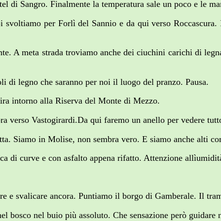
el di Sangro. Finalmente la temperatura sale un poco e le man
oi svoltiamo per Forlì del Sannio e da qui verso Roccascura.
nte. A meta strada troviamo anche dei ciuchini carichi di legn
li di legno che saranno per noi il luogo del pranzo. Pausa.
gira intorno alla Riserva del Monte di Mezzo.
ra verso Vastogirardi.Da qui faremo un anello per vedere tutto 
tta. Siamo in Molise, non sembra vero. E siamo anche alti co
 di curve e con asfalto appena rifatto. Attenzione allìumidit
re e svalicare ancora. Puntiamo il borgo di Gamberale. Il tra
el bosco nel buio più assoluto. Che sensazione però guidare n