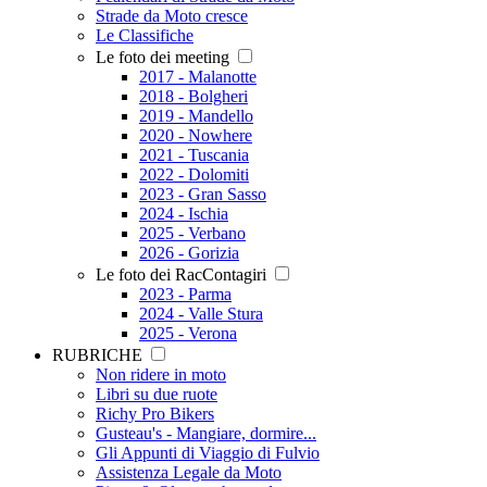
Strade da Moto cresce
Le Classifiche
Le foto dei meeting
2017 - Malanotte
2018 - Bolgheri
2019 - Mandello
2020 - Nowhere
2021 - Tuscania
2022 - Dolomiti
2023 - Gran Sasso
2024 - Ischia
2025 - Verbano
2026 - Gorizia
Le foto dei RacContagiri
2023 - Parma
2024 - Valle Stura
2025 - Verona
RUBRICHE
Non ridere in moto
Libri su due ruote
Richy Pro Bikers
Gusteau's - Mangiare, dormire...
Gli Appunti di Viaggio di Fulvio
Assistenza Legale da Moto