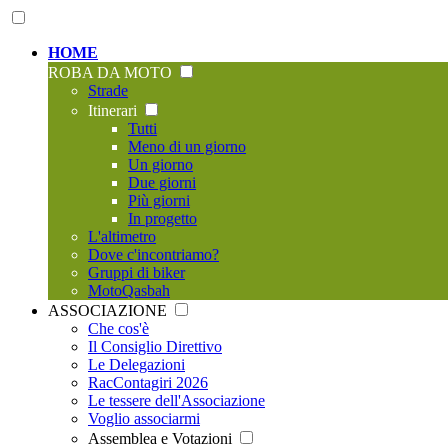
HOME
ROBA DA MOTO
Strade
Itinerari
Tutti
Meno di un giorno
Un giorno
Due giorni
Più giorni
In progetto
L'altimetro
Dove c'incontriamo?
Gruppi di biker
MotoQasbah
ASSOCIAZIONE
Che cos'è
Il Consiglio Direttivo
Le Delegazioni
RacContagiri 2026
Le tessere dell'Associazione
Voglio associarmi
Assemblea e Votazioni