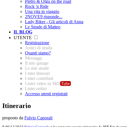
Pietro & Olga on the road
Rock 'n Ride
Una vita in viaggio
2NOVE9 risponde...
Lady Biker - Gli articoli di Anna
Le Strade di Matteo
IL BLOG
UTENTE
Registrazione
Amici di strada
Quanti siamo?
Messaggi
Il mio garage
Le mie strade
I miei itinerari
I miei contributi
I miei video su MO
Tube
I miei ordini
Accesso utenti registrati
Itinerario
proposto da
Fulvio Caporali
Il 06/12/2023
Fulvio Caporali
ci ha proposto questo itinerario da
315
Km da perc