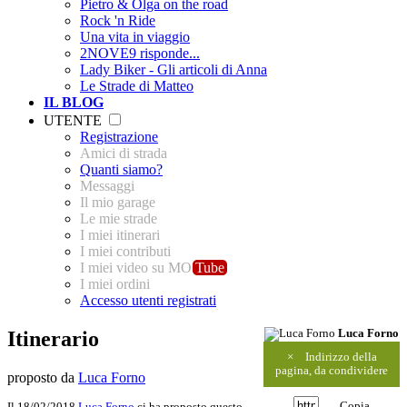
Pietro & Olga on the road
Rock 'n Ride
Una vita in viaggio
2NOVE9 risponde...
Lady Biker - Gli articoli di Anna
Le Strade di Matteo
IL BLOG
UTENTE
Registrazione
Amici di strada
Quanti siamo?
Messaggi
Il mio garage
Le mie strade
I miei itinerari
I miei contributi
I miei video su MO
Tube
I miei ordini
Accesso utenti registrati
Itinerario
Luca Forno
×
Indirizzo della
pagina, da condividere
proposto da
Luca Forno
Copia
Il 18/02/2018
Luca Forno
ci ha proposto questo