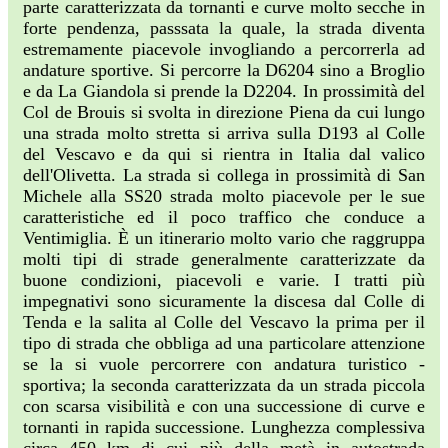
parte caratterizzata da tornanti e curve molto secche in
forte pendenza, passsata la quale, la strada diventa
estremamente piacevole invogliando a percorrerla ad
andature sportive. Si percorre la D6204 sino a Broglio
e da La Giandola si prende la D2204. In prossimità del
Col de Brouis si svolta in direzione Piena da cui lungo
una strada molto stretta si arriva sulla D193 al Colle
del Vescavo e da qui si rientra in Italia dal valico
dell'Olivetta. La strada si collega in prossimità di San
Michele alla SS20 strada molto piacevole per le sue
caratteristiche ed il poco traffico che conduce a
Ventimiglia. È un itinerario molto vario che raggruppa
molti tipi di strade generalmente caratterizzate da
buone condizioni, piacevoli e varie. I tratti più
impegnativi sono sicuramente la discesa dal Colle di
Tenda e la salita al Colle del Vescavo la prima per il
tipo di strada che obbliga ad una particolare attenzione
se la si vuole percorrere con andatura turistico -
sportiva; la seconda caratterizzata da un strada piccola
con scarsa visibilità e con una successione di curve e
tornanti in rapida successione. Lunghezza complessiva