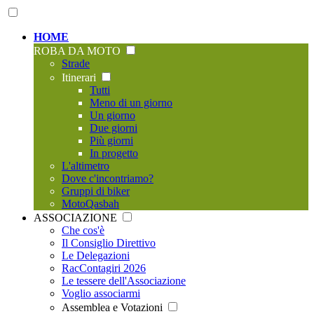
HOME
ROBA DA MOTO
Strade
Itinerari
Tutti
Meno di un giorno
Un giorno
Due giorni
Più giorni
In progetto
L'altimetro
Dove c'incontriamo?
Gruppi di biker
MotoQasbah
ASSOCIAZIONE
Che cos'è
Il Consiglio Direttivo
Le Delegazioni
RacContagiri 2026
Le tessere dell'Associazione
Voglio associarmi
Assemblea e Votazioni