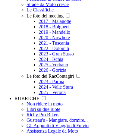
Strade da Moto cresce
Le Classifiche
Le foto dei meeting
2017 - Malanotte
2018 - Bolgheri
2019 - Mandello
2020 - Nowhere
2021 - Tuscania
2022 - Dolomiti
2023 - Gran Sasso
2024 - Ischia
2025 - Verbano
2026 - Gorizia
Le foto dei RacContagiri
2023 - Parma
2024 - Valle Stura
2025 - Verona
RUBRICHE
Non ridere in moto
Libri su due ruote
Richy Pro Bikers
Gusteau's - Mangiare, dormire...
Gli Appunti di Viaggio di Fulvio
Assistenza Legale da Moto