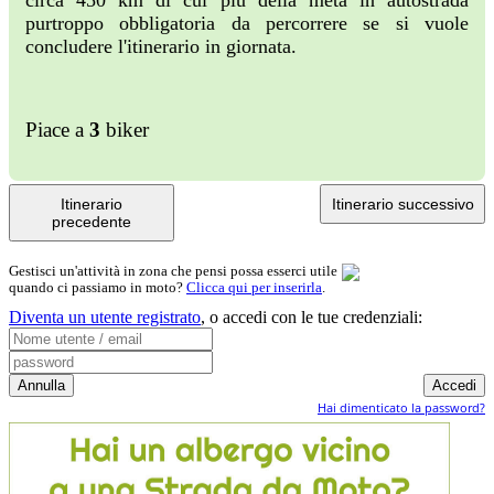
circa 450 km di cui più della metà in autostrada
purtroppo obbligatoria da percorrere se si vuole
concludere l'itinerario in giornata.
Piace a
3
biker
Itinerario
Itinerario successivo
precedente
Gestisci un'attività in zona che pensi possa esserci utile
quando ci passiamo in moto?
Clicca qui per inserirla
.
Diventa un utente registrato
,
o accedi con le tue credenziali:
Hai dimenticato la password?