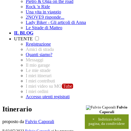
Pietro & Olga on the road
Rock 'n Ride
Una vita in viaggio
2NOVE9 risponde...
Lady Biker - Gli articoli di Anna
Le Strade di Matteo
IL BLOG
UTENTE
Registrazione
Amici di strada
Quanti siamo?
Messaggi
Il mio garage
Le mie strade
I miei itinerari
I miei contributi
I miei video su MO
Tube
I miei ordini
Accesso utenti registrati
Itinerario
Fulvio
Caporali
×
Indirizzo della
proposto da
Fulvio Caporali
pagina, da condividere
Il 02/07/2023
Fulvio Caporali
ci ha proposto