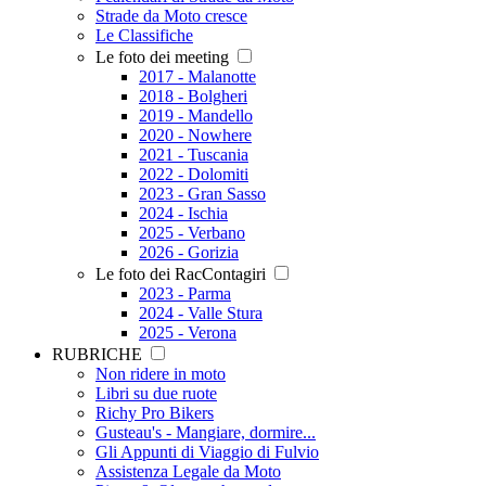
Strade da Moto cresce
Le Classifiche
Le foto dei meeting
2017 - Malanotte
2018 - Bolgheri
2019 - Mandello
2020 - Nowhere
2021 - Tuscania
2022 - Dolomiti
2023 - Gran Sasso
2024 - Ischia
2025 - Verbano
2026 - Gorizia
Le foto dei RacContagiri
2023 - Parma
2024 - Valle Stura
2025 - Verona
RUBRICHE
Non ridere in moto
Libri su due ruote
Richy Pro Bikers
Gusteau's - Mangiare, dormire...
Gli Appunti di Viaggio di Fulvio
Assistenza Legale da Moto