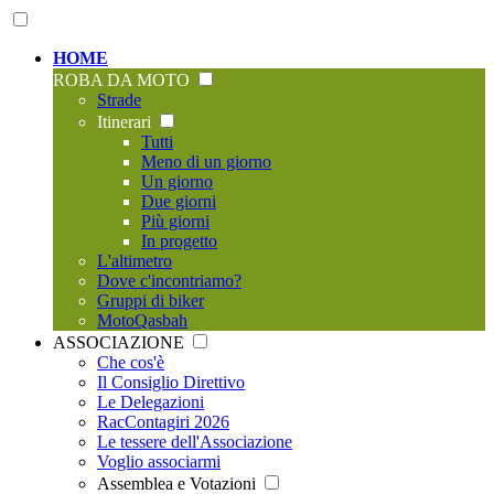
HOME
ROBA DA MOTO
Strade
Itinerari
Tutti
Meno di un giorno
Un giorno
Due giorni
Più giorni
In progetto
L'altimetro
Dove c'incontriamo?
Gruppi di biker
MotoQasbah
ASSOCIAZIONE
Che cos'è
Il Consiglio Direttivo
Le Delegazioni
RacContagiri 2026
Le tessere dell'Associazione
Voglio associarmi
Assemblea e Votazioni