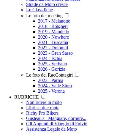
Strade da Moto cresce
Le Classifiche
Le foto dei meeting
2017 - Malanotte
2018 - Bolgheri
2019 - Mandello
2020 - Nowhere
2021 - Tuscania
2022 - Dolomiti
2023 - Gran Sasso
2024 - Ischia
2025 - Verbano
2026 - Gorizia
Le foto dei RacContagiri
2023 - Parma
2024 - Valle Stura
2025 - Verona
RUBRICHE
Non ridere in moto
Libri su due ruote
Richy Pro Bikers
Gusteau's - Mangiare, dormire...
Gli Appunti di Viaggio di Fulvio
Assistenza Legale da Moto