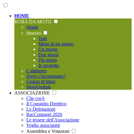
HOME
ROBA DA MOTO
Strade
Itinerari
Tutti
Meno di un giorno
Un giorno
Due giorni
Più giorni
In progetto
L'altimetro
Dove c'incontriamo?
Gruppi di biker
MotoQasbah
ASSOCIAZIONE
Che cos'è
Il Consiglio Direttivo
Le Delegazioni
RacContagiri 2026
Le tessere dell'Associazione
Voglio associarmi
Assemblea e Votazioni