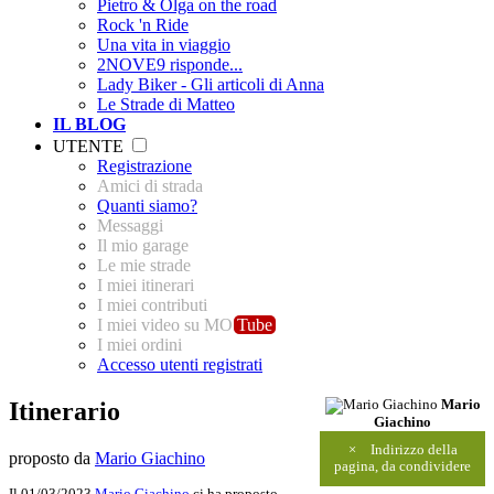
Pietro & Olga on the road
Rock 'n Ride
Una vita in viaggio
2NOVE9 risponde...
Lady Biker - Gli articoli di Anna
Le Strade di Matteo
IL BLOG
UTENTE
Registrazione
Amici di strada
Quanti siamo?
Messaggi
Il mio garage
Le mie strade
I miei itinerari
I miei contributi
I miei video su MO
Tube
I miei ordini
Accesso utenti registrati
Itinerario
Mario
Giachino
×
Indirizzo della
proposto da
Mario Giachino
pagina, da condividere
Il 01/03/2023
Mario Giachino
ci ha proposto