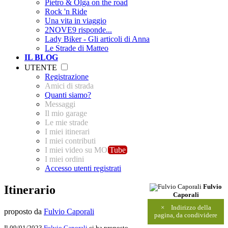
Pietro & Olga on the road
Rock 'n Ride
Una vita in viaggio
2NOVE9 risponde...
Lady Biker - Gli articoli di Anna
Le Strade di Matteo
IL BLOG
UTENTE
Registrazione
Amici di strada
Quanti siamo?
Messaggi
Il mio garage
Le mie strade
I miei itinerari
I miei contributi
I miei video su MO
Tube
I miei ordini
Accesso utenti registrati
Itinerario
Fulvio
Caporali
×
Indirizzo della
proposto da
Fulvio Caporali
pagina, da condividere
Il 09/01/2023
Fulvio Caporali
ci ha proposto