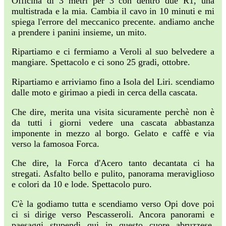
Officina di 3 metri per 3 con dentro due R1, una
multistrada e la mia. Cambia il cavo in 10 minuti e mi
spiega l'errore del meccanico precente. andiamo anche
a prendere i panini insieme, un mito.
Ripartiamo e ci fermiamo a Veroli al suo belvedere a
mangiare. Spettacolo e ci sono 25 gradi, ottobre.
Ripartiamo e arriviamo fino a Isola del Liri. scendiamo
dalle moto e girimao a piedi in cerca della cascata.
Che dire, merita una visita sicuramente perchè non è
da tutti i giorni vedere una cascata abbastanza
imponente in mezzo al borgo. Gelato e caffè e via
verso la famosoa Forca.
Che dire, la Forca d'Acero tanto decantata ci ha
stregati. Asfalto bello e pulito, panorama meraviglioso
e colori da 10 e lode. Spettacolo puro.
C'è la godiamo tutta e scendiamo verso Opi dove poi
ci si dirige verso Pescasseroli. Ancora panorami e
paesaggi stupendi qui in questo cuore abruzzese.