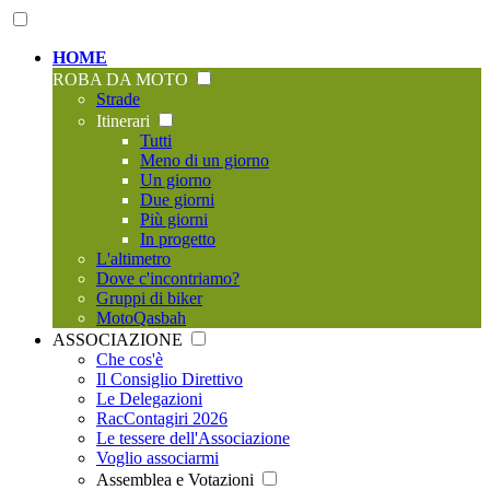
HOME
ROBA DA MOTO
Strade
Itinerari
Tutti
Meno di un giorno
Un giorno
Due giorni
Più giorni
In progetto
L'altimetro
Dove c'incontriamo?
Gruppi di biker
MotoQasbah
ASSOCIAZIONE
Che cos'è
Il Consiglio Direttivo
Le Delegazioni
RacContagiri 2026
Le tessere dell'Associazione
Voglio associarmi
Assemblea e Votazioni