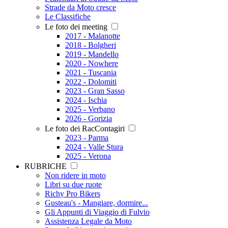
Strade da Moto cresce
Le Classifiche
Le foto dei meeting
2017 - Malanotte
2018 - Bolgheri
2019 - Mandello
2020 - Nowhere
2021 - Tuscania
2022 - Dolomiti
2023 - Gran Sasso
2024 - Ischia
2025 - Verbano
2026 - Gorizia
Le foto dei RacContagiri
2023 - Parma
2024 - Valle Stura
2025 - Verona
RUBRICHE
Non ridere in moto
Libri su due ruote
Richy Pro Bikers
Gusteau's - Mangiare, dormire...
Gli Appunti di Viaggio di Fulvio
Assistenza Legale da Moto