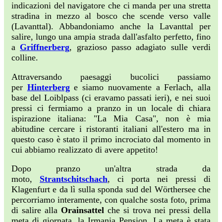
indicazioni del navigatore che ci manda per una stretta
stradina in mezzo al bosco che scende verso valle
(Lavanttal). Abbandoniamo anche la Lavanttal per
salire, lungo una ampia strada dall'asfalto perfetto, fino
a
Griffnerberg
, grazioso passo adagiato sulle verdi
colline.
Attraversando paesaggi bucolici passiamo
per
Hinterberg
e siamo nuovamente a Ferlach, alla
base del Loiblpass (ci eravamo passati ieri), e nei suoi
pressi ci fermiamo a pranzo in un locale di chiara
ispirazione italiana: "La Mia Casa", non è mia
abitudine cercare i ristoranti italiani all'estero ma in
questo caso è stato il primo incrociato dal momento in
cui abbiamo realizzato di avere appetito!
Dopo pranzo un'altra strada da
moto,
Strantschitschach
, ci porta nei pressi di
Klagenfurt e da lì sulla sponda sud del Wörthersee che
percorriamo interamente, con qualche sosta foto, prima
di salire alla
Orainsattel
che si trova nei pressi della
meta di giornata, la Irmania Pension. La meta è stata