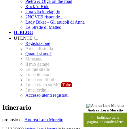
Pietro & Olga on the road
Rock 'n Ride
Una vita in viaggio
2NOVE9 risponde...
Lady Biker - Gli articoli di Anna
Le Strade di Matteo
IL BLOG
UTENTE
Registrazione
Amici di strada
Quanti siamo?
Messaggi
Il mio garage
Le mie strade
I miei itinerari
I miei contributi
I miei video su MO
Tube
I miei ordini
Accesso utenti registrati
Itinerario
Andrea Lora Moretto
×
Indirizzo della
proposto da
Andrea Lora Moretto
pagina, da condividere
Il 25/10/2022
Andrea Lora Moretto
ci ha proposto