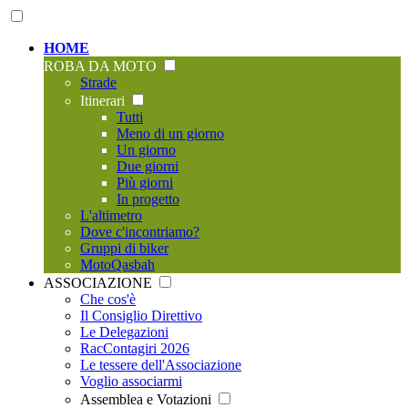
HOME
ROBA DA MOTO
Strade
Itinerari
Tutti
Meno di un giorno
Un giorno
Due giorni
Più giorni
In progetto
L'altimetro
Dove c'incontriamo?
Gruppi di biker
MotoQasbah
ASSOCIAZIONE
Che cos'è
Il Consiglio Direttivo
Le Delegazioni
RacContagiri 2026
Le tessere dell'Associazione
Voglio associarmi
Assemblea e Votazioni