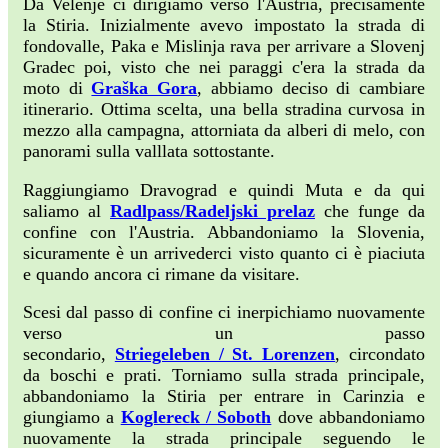
Da Velenje ci dirigiamo verso l'Austria, precisamente
la Stiria. Inizialmente avevo impostato la strada di
fondovalle, Paka e Mislinja rava per arrivare a Slovenj
Gradec poi, visto che nei paraggi c'era la strada da
moto di
Graška Gora
, abbiamo deciso di cambiare
itinerario. Ottima scelta, una bella stradina curvosa in
mezzo alla campagna, attorniata da alberi di melo, con
panorami sulla valllata sottostante.
Raggiungiamo Dravograd e quindi Muta e da qui
saliamo al
Radlpass/Radeljski prelaz
che funge da
confine con l'Austria. Abbandoniamo la Slovenia,
sicuramente è un arrivederci visto quanto ci è piaciuta
e quando ancora ci rimane da visitare.
Scesi dal passo di confine ci inerpichiamo nuovamente
verso un passo
secondario,
Striegeleben / St. Lorenzen
, circondato
da boschi e prati. Torniamo sulla strada principale,
abbandoniamo la Stiria per entrare in Carinzia e
giungiamo a
Koglereck / Soboth
dove abbandoniamo
nuovamente la strada principale seguendo le