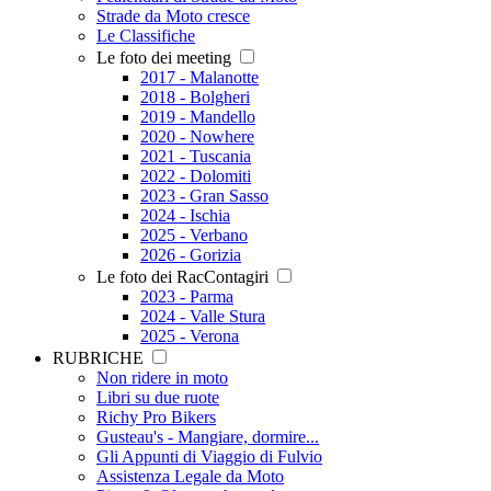
Strade da Moto cresce
Le Classifiche
Le foto dei meeting
2017 - Malanotte
2018 - Bolgheri
2019 - Mandello
2020 - Nowhere
2021 - Tuscania
2022 - Dolomiti
2023 - Gran Sasso
2024 - Ischia
2025 - Verbano
2026 - Gorizia
Le foto dei RacContagiri
2023 - Parma
2024 - Valle Stura
2025 - Verona
RUBRICHE
Non ridere in moto
Libri su due ruote
Richy Pro Bikers
Gusteau's - Mangiare, dormire...
Gli Appunti di Viaggio di Fulvio
Assistenza Legale da Moto