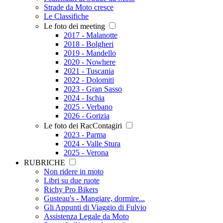
Strade da Moto cresce
Le Classifiche
Le foto dei meeting
2017 - Malanotte
2018 - Bolgheri
2019 - Mandello
2020 - Nowhere
2021 - Tuscania
2022 - Dolomiti
2023 - Gran Sasso
2024 - Ischia
2025 - Verbano
2026 - Gorizia
Le foto dei RacContagiri
2023 - Parma
2024 - Valle Stura
2025 - Verona
RUBRICHE
Non ridere in moto
Libri su due ruote
Richy Pro Bikers
Gusteau's - Mangiare, dormire...
Gli Appunti di Viaggio di Fulvio
Assistenza Legale da Moto