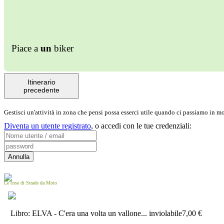
Piace a
un
biker
Itinerario
precedente
Gestisci un'attività in zona che pensi possa esserci utile quando ci passiamo in 
Diventa un utente registrato
,
o accedi con le tue credenziali:
Le cose di Strade da Moto
Libro: ELVA - C'era una volta un vallone... inviolabile
7,00 €