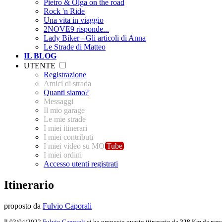
Pietro & Olga on the road
Rock 'n Ride
Una vita in viaggio
2NOVE9 risponde...
Lady Biker - Gli articoli di Anna
Le Strade di Matteo
IL BLOG
UTENTE
Registrazione
Amici di strada
Quanti siamo?
Messaggi
Il mio garage
Le mie strade
I miei itinerari
I miei contributi
I miei video su MO
Tube
I miei ordini
Accesso utenti registrati
Itinerario
proposto da
Fulvio Caporali
Il 03/04/2022
Fulvio Caporali
ci ha proposto questo itinerario da
228
Km da perc