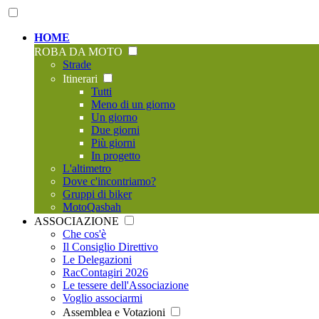
HOME
ROBA DA MOTO
Strade
Itinerari
Tutti
Meno di un giorno
Un giorno
Due giorni
Più giorni
In progetto
L'altimetro
Dove c'incontriamo?
Gruppi di biker
MotoQasbah
ASSOCIAZIONE
Che cos'è
Il Consiglio Direttivo
Le Delegazioni
RacContagiri 2026
Le tessere dell'Associazione
Voglio associarmi
Assemblea e Votazioni