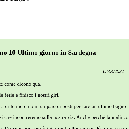
orno 10 Ultimo giorno in Sardegna
03/04/2022
nte come dicono qua.
ferie e finisco i nostri giri.
 ma ci fermeremo in un paio di posti per fare un ultimo bagno 
si che incontreremo sulla nostra via. Anche perchè la malinco
e. Da selvaggia ora è tutta ombrelloni e pedalò e motoscafi.