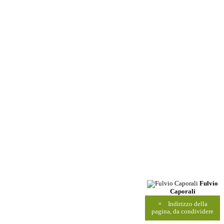
Fulvio
Caporali
×
Indirizzo della
pagina, da condividere