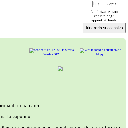
Copia
L'indirizzo è stato
copiato negli
appunti (
Chiudi
)
Itinerario successivo
Scarica GPX
Mappa
prima di imbarcarci.
nia fa capolino.
 Piena di gente ovunque, quindi ci guardiamo in faccia e