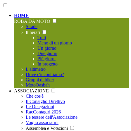
HOME
ROBA DA MOTO
Strade
Itinerari
Tutti
Meno di un giorno
Un giorno
Due giorni
Più giorni
In progetto
L'altimetro
Dove c'incontriamo?
Gruppi di biker
MotoQasbah
ASSOCIAZIONE
Che cos'è
Il Consiglio Direttivo
Le Delegazioni
RacContagiri 2026
Le tessere dell'Associazione
Voglio associarmi
Assemblea e Votazioni