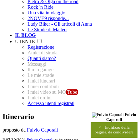
Pietro & Olga on the road
Rock 'n Ride
Una vita in viaggio
2NOVE9 risponde...
Lady Biker - Gli articoli di Anna
Le Strade di Matteo
IL BLOG
UTENTE
Registrazione
Amici di strada
Quanti siamo?
Messaggi
Il mio garage
Le mie strade
I miei itinerari
I miei contributi
I miei video su MO
Tube
I miei ordini
Accesso utenti registrati
Itinerario
Fulvio
Caporali
×
Indirizzo della
proposto da
Fulvio Caporali
pagina, da condividere
Il 07/10/2021
Fulvio Caporali
ci ha proposto