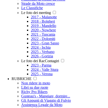
Strade da Moto cresce
Le Classifiche
Le foto dei meeting
2017 - Malanotte
2018 - Bolgheri
2019 - Mandello
2020 - Nowhere
2021 - Tuscania
2022 - Dolomiti
2023 - Gran Sasso
2024 - Ischia
2025 - Verbano
2026 - Gorizia
Le foto dei RacContagiri
2023 - Parma
2024 - Valle Stura
2025 - Verona
RUBRICHE
Non ridere in moto
Libri su due ruote
Richy Pro Bikers
Gusteau's - Mangiare, dormire...
Gli Appunti di Viaggio di Fulvio
Assistenza Legale da Moto