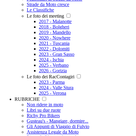
Strade da Moto cresce
Le Classifiche
Le foto dei meeting
2017 - Malanotte
2018 - Bolgheri
2019 - Mandello
2020 - Nowhere
2021 - Tuscania
2022 - Dolomiti
2023 - Gran Sasso
2024 - Ischia
2025 - Verbano
2026 - Gorizia
Le foto dei RacContagiri
2023 - Parma
2024 - Valle Stura
2025 - Verona
RUBRICHE
Non ridere in moto
Libri su due ruote
Richy Pro Bikers
Gusteau's - Mangiare, dormire...
Gli Appunti di Viaggio di Fulvio
Assistenza Legale da Moto