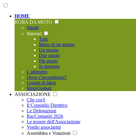
HOME
ROBA DA MOTO
Strade
Itinerari
Tutti
Meno di un giorno
Un giorno
Due giorni
Più giorni
In progetto
L'altimetro
Dove c'incontriamo?
Gruppi di biker
MotoQasbah
ASSOCIAZIONE
Che cos'è
Il Consiglio Direttivo
Le Delegazioni
RacContagiri 2026
Le tessere dell'Associazione
Voglio associarmi
Assemblea e Votazioni