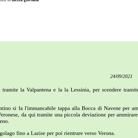
24/09/2021
ga tramite la Valpantena e la la Lessinia, per scendere tram
entino si fa l'immancabile tappa alla Bocca di Navene per a
eronese, da qui tramite una piccola deviazione per ammirare i
leno.
ngolago fino a Lazise per poi rientrare verso Verona.