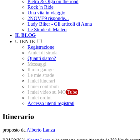
Pietro & Olga on the road
Rock 'n Ride
Una vita in viaggio
2NOVE9 risponde...
Lady Biker - Gli articoli di Anna
Le Strade di Matteo
IL BLOG
UTENTE
Registrazione
Amici di strada
Quanti siamo?
Messaggi
Il mio garage
Le mie strade
I miei itinerari
I miei contributi
I miei video su MO
Tube
I miei ordini
Accesso utenti registrati
Itinerario
proposto da
Alberto Lanza
Il 24/09/2021
Alberto Lanza
ci ha proposto questo itinerario da
203
Km da percor