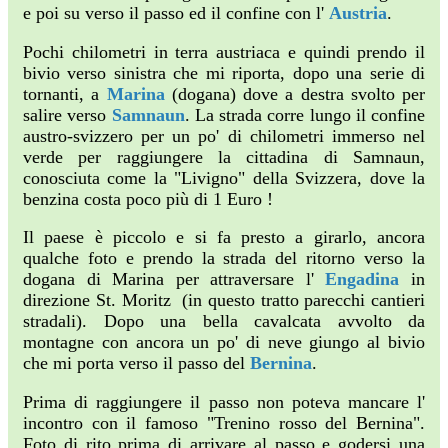
e poi su verso il passo ed il confine con l'
Austria
.
Pochi chilometri in terra austriaca e quindi prendo il
bivio verso sinistra che mi riporta, dopo una serie di
tornanti, a
Marina
(dogana) dove a destra svolto per
salire verso
Samnaun
. La strada corre lungo il confine
austro-svizzero per un po' di chilometri immerso nel
verde per raggiungere la cittadina di Samnaun,
conosciuta come la "Livigno" della Svizzera, dove la
benzina costa poco più di 1 Euro !
Il paese è piccolo e si fa presto a girarlo, ancora
qualche foto e prendo la strada del ritorno verso la
dogana di Marina per attraversare l'
Engadina
in
direzione St. Moritz (in questo tratto parecchi cantieri
stradali). Dopo una bella cavalcata avvolto da
montagne con ancora un po' di neve giungo al bivio
che mi porta verso il passo del
Bernina
.
Prima di raggiungere il passo non poteva mancare l'
incontro con il famoso "Trenino rosso del Bernina".
Foto di rito prima di arrivare al passo e godersi una