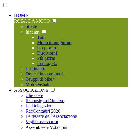
HOME
ROBA DA MOTO
Strade
Itinerari
Tutti
Meno di un giorno
Un giorno
Due giorni
Più giorni
In progetto
L'altimetro
Dove c'incontriamo?
Gruppi di biker
MotoQasbah
ASSOCIAZIONE
Che cos'è
Il Consiglio Direttivo
Le Delegazioni
RacContagiri 2026
Le tessere dell'Associazione
Voglio associarmi
Assemblea e Votazioni