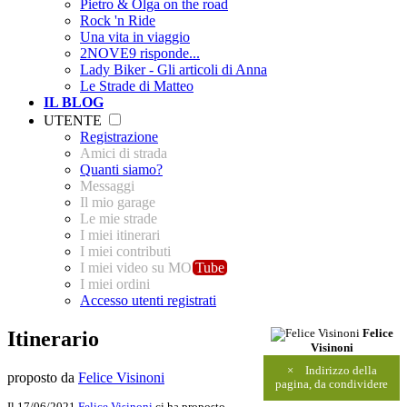
Pietro & Olga on the road
Rock 'n Ride
Una vita in viaggio
2NOVE9 risponde...
Lady Biker - Gli articoli di Anna
Le Strade di Matteo
IL BLOG
UTENTE
Registrazione
Amici di strada
Quanti siamo?
Messaggi
Il mio garage
Le mie strade
I miei itinerari
I miei contributi
I miei video su MO
Tube
I miei ordini
Accesso utenti registrati
Itinerario
Felice
Visinoni
×
Indirizzo della
proposto da
Felice Visinoni
pagina, da condividere
Il 17/06/2021
Felice Visinoni
ci ha proposto