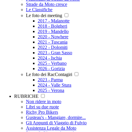
Strade da Moto cresce
Le Classifiche
Le foto dei meeting
2017 - Malanotte
2018 - Bolgheri
2019 - Mandello
2020 - Nowhere
2021 - Tuscania
2022 - Dolomiti
2023 - Gran Sasso
2024 - Ischia
2025 - Verbano
2026 - Gorizia
Le foto dei RacContagiri
2023 - Parma
2024 - Valle Stura
2025 - Verona
RUBRICHE
Non ridere in moto
Libri su due ruote
Richy Pro Bikers
Gusteau's - Mangiare, dormire...
Gli Appunti di Viaggio di Fulvio
Assistenza Legale da Moto