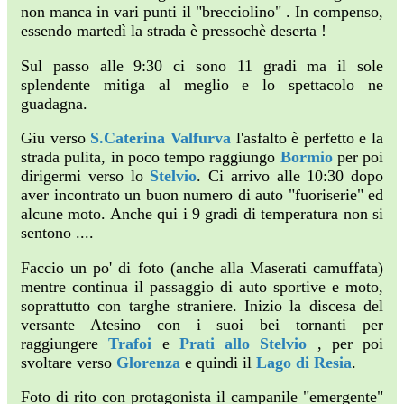
non manca in vari punti il "brecciolino" . In compenso,
essendo martedì la strada è pressochè deserta !
Sul passo alle 9:30 ci sono 11 gradi ma il sole
splendente mitiga al meglio e lo spettacolo ne
guadagna.
Giu verso
S.Caterina Valfurva
l'asfalto è perfetto e la
strada pulita, in poco tempo raggiungo
Bormio
per poi
dirigermi verso lo
Stelvio
. Ci arrivo alle 10:30 dopo
aver incontrato un buon numero di auto "fuoriserie" ed
alcune moto. Anche qui i 9 gradi di temperatura non si
sentono ....
Faccio un po' di foto (anche alla Maserati camuffata)
mentre continua il passaggio di auto sportive e moto,
soprattutto con targhe straniere. Inizio la discesa del
versante Atesino con i suoi bei tornanti per
raggiungere
Trafoi
e
Prati allo Stelvio
, per poi
svoltare verso
Glorenza
e quindi il
Lago di Resia
.
Foto di rito con protagonista il campanile "emergente"