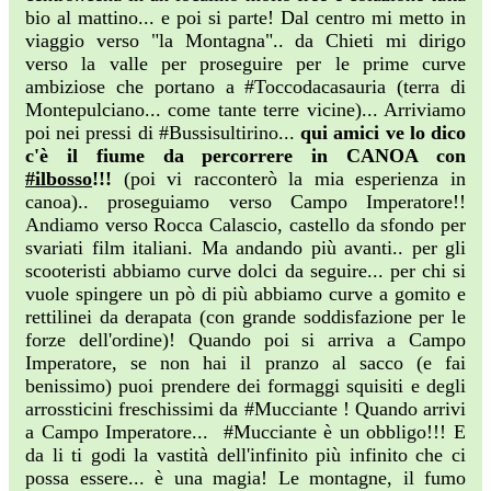
bio al mattino... e poi si parte! Dal centro mi metto in
viaggio verso "la Montagna".. da Chieti mi dirigo
verso la valle per proseguire per le prime curve
ambiziose che portano a #Toccodacasauria (terra di
Montepulciano... come tante terre vicine)... Arriviamo
poi nei pressi di #Bussisultirino...
qui amici ve lo dico
c'è il fiume da percorrere in CANOA con
#ilbosso
!!!
(poi vi racconterò la mia esperienza in
canoa).. proseguiamo verso Campo Imperatore!!
Andiamo verso Rocca Calascio, castello da sfondo per
svariati film italiani. Ma andando più avanti.. per gli
scooteristi abbiamo curve dolci da seguire... per chi si
vuole spingere un pò di più abbiamo curve a gomito e
rettilinei da derapata (con grande soddisfazione per le
forze dell'ordine)! Quando poi si arriva a Campo
Imperatore, se non hai il pranzo al sacco (e fai
benissimo) puoi prendere dei formaggi squisiti e degli
arrossticini freschissimi da #Mucciante ! Quando arrivi
a Campo Imperatore... #Mucciante è un obbligo!!! E
da li ti godi la vastità dell'infinito più infinito che ci
possa essere... è una magia! Le montagne, il fumo