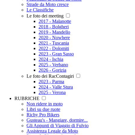
Strade da Moto cresce
Le Classifiche
Le foto dei meeting
2017 - Malanotte
2018 - Bolgheri
2019 - Mandello
2020 - Nowhere
2021 - Tuscania
2022 - Dolomiti
2023 - Gran Sasso
2024 - Ischia
2025 - Verbano
2026 - Gorizia
Le foto dei RacContagiri
2023 - Parma
2024 - Valle Stura
2025 - Verona
RUBRICHE
Non ridere in moto
Libri su due ruote
Richy Pro Bikers
Gusteau's - Mangiare, dormire...
Gli Appunti di Viaggio di Fulvio
Assistenza Legale da Moto