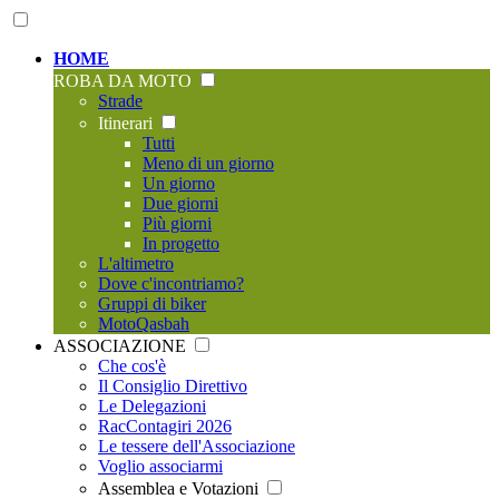
HOME
ROBA DA MOTO
Strade
Itinerari
Tutti
Meno di un giorno
Un giorno
Due giorni
Più giorni
In progetto
L'altimetro
Dove c'incontriamo?
Gruppi di biker
MotoQasbah
ASSOCIAZIONE
Che cos'è
Il Consiglio Direttivo
Le Delegazioni
RacContagiri 2026
Le tessere dell'Associazione
Voglio associarmi
Assemblea e Votazioni