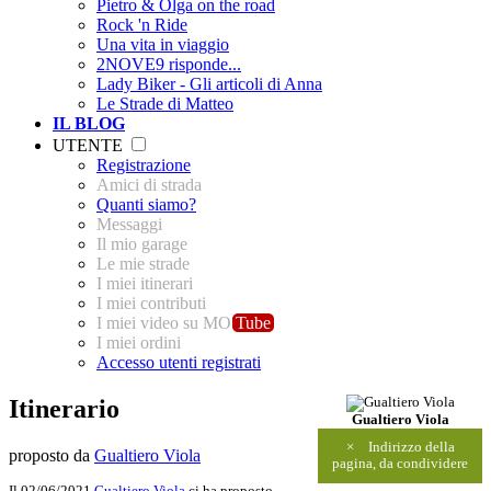
Pietro & Olga on the road
Rock 'n Ride
Una vita in viaggio
2NOVE9 risponde...
Lady Biker - Gli articoli di Anna
Le Strade di Matteo
IL BLOG
UTENTE
Registrazione
Amici di strada
Quanti siamo?
Messaggi
Il mio garage
Le mie strade
I miei itinerari
I miei contributi
I miei video su MO
Tube
I miei ordini
Accesso utenti registrati
Itinerario
Gualtiero Viola
×
Indirizzo della
proposto da
Gualtiero Viola
pagina, da condividere
Il 02/06/2021
Gualtiero Viola
ci ha proposto