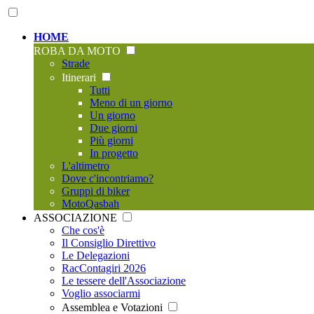
HOME
ROBA DA MOTO
Strade
Itinerari
Tutti
Meno di un giorno
Un giorno
Due giorni
Più giorni
In progetto
L'altimetro
Dove c'incontriamo?
Gruppi di biker
MotoQasbah
ASSOCIAZIONE
Che cos'è
Il Consiglio Direttivo
Le Delegazioni
RacContagiri 2026
Le tessere dell'Associazione
Voglio associarmi
Assemblea e Votazioni