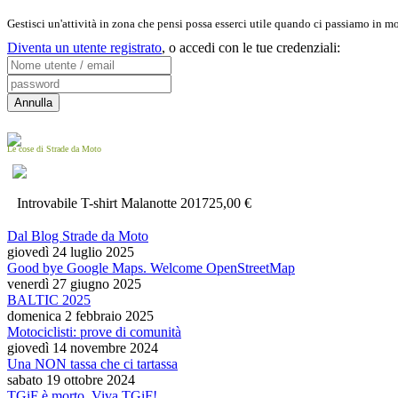
Gestisci un'attività in zona che pensi possa esserci utile quando ci passiamo in 
Diventa un utente registrato
,
o accedi con le tue credenziali:
Le cose di Strade da Moto
Introvabile T-shirt Malanotte 2017
25,00 €
Dal Blog Strade da Moto
giovedì 24 luglio 2025
Good bye Google Maps. Welcome OpenStreetMap
venerdì 27 giugno 2025
BALTIC 2025
domenica 2 febbraio 2025
Motociclisti: prove di comunità
giovedì 14 novembre 2024
Una NON tassa che ci tartassa
sabato 19 ottobre 2024
TGiF è morto. Viva TGiF!