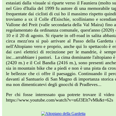
estasiati dalla visuale si riparte verso il Fauniera (molto
nel Giro d'Italia del 1999 fu autore di una memorabile ta
frequentate dai ciclisti di cui ho il massimo rispetto quin
troviamo a sx il Colle d'Esischie, scolliniamo e scendiam
Vallone del Preit (valle secondaria della Val Maira) fino a
regolamentato da ordinanza comunale, quest'anno (2020) c'er
10 e il 20 di agosto. Si riparte in off-road in salita abbas
circa mezz'ora si può arrivare al Passo della Gardett
nell'Altopiano vero e proprio, anche qui lo spettacolo è en
dai cavi elettrici di recinzione per le mandrie, è sempr
inc...arrabbiare i pastori. La cima dominante l'altopiano è
(2420 m.) e il Col Bandia (2416 m.), sono presenti anche di
sia in mountain bike che a piedi e non è una pista da cro
le bellezze che ci offre il paesaggio. Continuando il pe
davanti al Santuario di San Magno di importanza storica d
ma non dimenticatevi degli gnocchi di Pradleves...
Per chi fosse interessato qua potrete trovare il vid
https://www.youtube.com/watch?v=n6J3Elt7vMk&t=62s