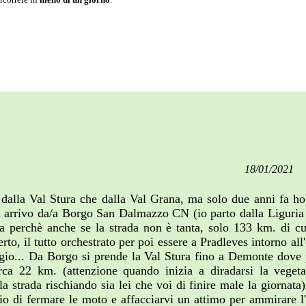
18/01/2021
 dalla Val Stura che dalla Val Grana, ma solo due anni fa ho s
 arrivo da/a Borgo San Dalmazzo CN (io parto dalla Liguria m
ra perchè anche se la strada non è tanta, solo 133 km. di cui
to, il tutto orchestrato per poi essere a Pradleves intorno al
ggio... Da Borgo si prende la Val Stura fino a Demonte dove p
irca 22 km. (attenzione quando inizia a diradarsi la veget
 strada rischiando sia lei che voi di finire male la giornata)
glio di fermare le moto e affacciarvi un attimo per ammirare l