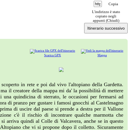
Copia
L'indirizzo è stato
copiato negli
appunti (
Chiudi
)
Itinerario successivo
Scarica GPX
Mappa
coperto in rete e poi dal vivo l'altopiano della Gardetta.
a il creatore della mappa mi da' la possibilità di mettere
 una quindicina di sterrato, le occasioni per fermarsi ad
l'ora di pranzo per gustare i famosi gnocchi al Castelmagno
rima di uscire dal paese si prende a destra per il Vallone
azione c'è il rischio di incontrare qualche marmotta che
 si arriva quindi al Colle di Valcavera, anche se in questo
'Altopiano che vi si propone dopo il colletto. Sicuramente