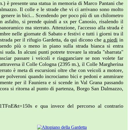
11 m.) è presente una statua in memoria di Marco Pantani che
lmazzo. Il colle e le strade che vi ci arrivano sono molto
el genere in bici... Scendendo per poco più di un chilometro
n asfalto, si prende quindi a sx per Canosio, risalendo il
 panoramico ma sterrato. Attenzione, l'accesso alla strada è
e nelle giornate di Sabato e festivi e tutti i giorni tra il
a strada per il rifugio Gardetta, da qui dicono che
a piedi
in
uendo più o meno in piano sulla strada bianca si entra
i suda. In alcuni punti potrete trovare la strada "sbarrata"
asciar passare i veicoli e riagganciare se non volete far
i attraversa il Colle Cologna (2395 m.), il Colle Margherina
terrato è meta di escursioni oltre che con veicoli a motore,
evare polveroni quando incrociamo bici e pedoni e ammirare
vamente per il Fauniera e si scende in Val Grana passando
ncora si ritorna al punto di partenza, Borgo San Dalmazzo,
d81TFnE&t=150s e qua invece del percorso al contrario