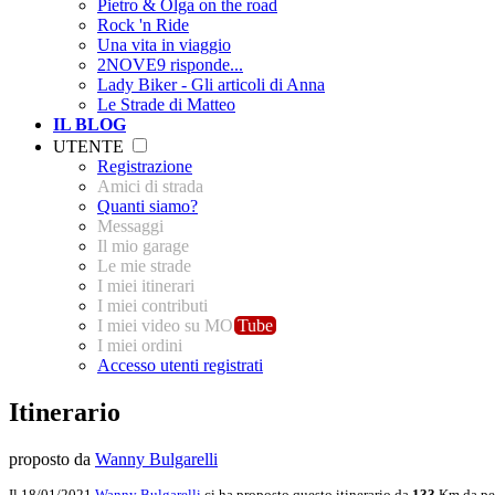
Pietro & Olga on the road
Rock 'n Ride
Una vita in viaggio
2NOVE9 risponde...
Lady Biker - Gli articoli di Anna
Le Strade di Matteo
IL BLOG
UTENTE
Registrazione
Amici di strada
Quanti siamo?
Messaggi
Il mio garage
Le mie strade
I miei itinerari
I miei contributi
I miei video su MO
Tube
I miei ordini
Accesso utenti registrati
Itinerario
proposto da
Wanny Bulgarelli
Il 18/01/2021
Wanny Bulgarelli
ci ha proposto questo itinerario da
133
Km da per