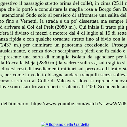
 suggestivo il passaggio stretto prima del colle), in cima (25
ppa che lo portò a conquistare la maglia rosa a Borgo San Da
di attenzione! Sudo solo al pensiero di affrontare una salita d
o fino a Vernetti, la strada è un po' dissestata ma sempre i
d arrivare al Col del Preit (2080 m.). Qui inizia il tratto più
a il divieto ai mezzi a motore dal 4 di luglio al 15 di settembr
tanza ripida e con qualche tornante stretto fino al bivio con l
a (2437 m.) per ammirare un panorama eccezionale. Proseg
tusiasmante, e senza dover scarpinare a piedi che fa caldo e s
e presente una sorta di maniglia isolata da sganciare per l
 la Rocca la Meja (2830 m.) la vedrete sulla sx, sul tragitto s
versi resti di insediamenti militari sul percorso. Il tratto s
ss, per come la vedo io bisogna andare tranquilli senza soll
rcorso si ritorna al Colle di Valcavera dove si riprende nuo
ove sono stati trovati reperti risalenti al 1400. Scendendo a
eo dell'itinerario https://www.youtube.com/watch?v=wwWV