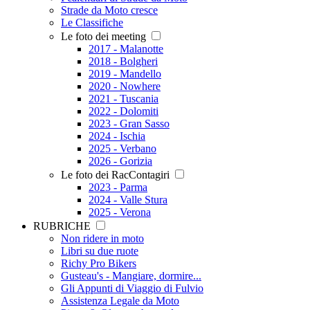
Strade da Moto cresce
Le Classifiche
Le foto dei meeting
2017 - Malanotte
2018 - Bolgheri
2019 - Mandello
2020 - Nowhere
2021 - Tuscania
2022 - Dolomiti
2023 - Gran Sasso
2024 - Ischia
2025 - Verbano
2026 - Gorizia
Le foto dei RacContagiri
2023 - Parma
2024 - Valle Stura
2025 - Verona
RUBRICHE
Non ridere in moto
Libri su due ruote
Richy Pro Bikers
Gusteau's - Mangiare, dormire...
Gli Appunti di Viaggio di Fulvio
Assistenza Legale da Moto