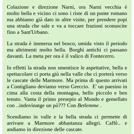
Colazione e direzione Narni, ora Narni vecchia è
molto bella e vicino ci sono i riste di un ponte romano
ma abbiamo già dato in altre visite, per prendere popi
una strada che sale e va a toccare frazioni sconuscite
fino a Sant'Urbano.
La strada è immersa nel bosco, umida visto il periodo
ma altrimenti molto bella. Borghi antichi ci passano
davanti. La meta per ora è il valico di Fontecerro.
In effetti la strada non smentisce le aspettative, bella e
spettacolare ci porta giù nella valle che ci porterà verso
le cascate delle Marmore. Ma prima di questo arrivati
a Contigliano deviamo verso Greccio. E' un paesino in
cima alla costa della montagna, bello piccolo e ben
tenuto. Vanta il primo presepio al Mondo e gemellato
con ..indovinatge un pò??? Con
Betlemme
.
Scendiamo in valle e la bella strada ci permette di
arrivare a Marmore abbastanza allegri. Caffè.. e
andiamo in direzione delle cascate.