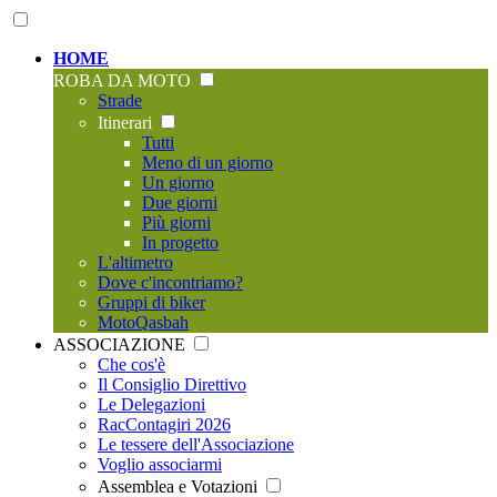
HOME
ROBA DA MOTO
Strade
Itinerari
Tutti
Meno di un giorno
Un giorno
Due giorni
Più giorni
In progetto
L'altimetro
Dove c'incontriamo?
Gruppi di biker
MotoQasbah
ASSOCIAZIONE
Che cos'è
Il Consiglio Direttivo
Le Delegazioni
RacContagiri 2026
Le tessere dell'Associazione
Voglio associarmi
Assemblea e Votazioni