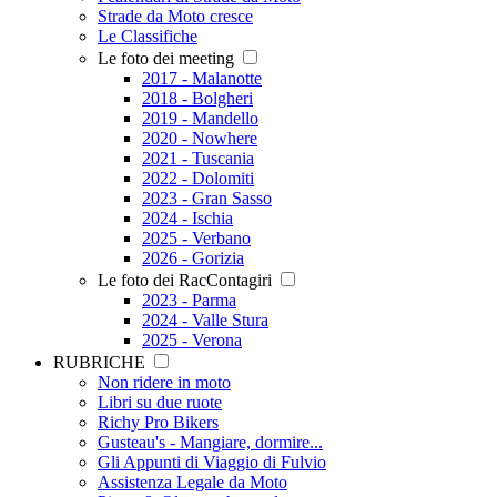
Strade da Moto cresce
Le Classifiche
Le foto dei meeting
2017 - Malanotte
2018 - Bolgheri
2019 - Mandello
2020 - Nowhere
2021 - Tuscania
2022 - Dolomiti
2023 - Gran Sasso
2024 - Ischia
2025 - Verbano
2026 - Gorizia
Le foto dei RacContagiri
2023 - Parma
2024 - Valle Stura
2025 - Verona
RUBRICHE
Non ridere in moto
Libri su due ruote
Richy Pro Bikers
Gusteau's - Mangiare, dormire...
Gli Appunti di Viaggio di Fulvio
Assistenza Legale da Moto