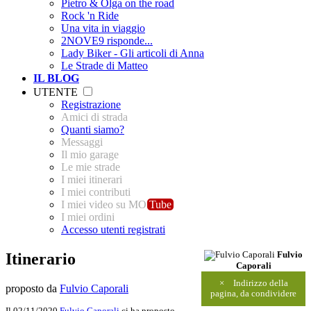
Pietro & Olga on the road
Rock 'n Ride
Una vita in viaggio
2NOVE9 risponde...
Lady Biker - Gli articoli di Anna
Le Strade di Matteo
IL BLOG
UTENTE
Registrazione
Amici di strada
Quanti siamo?
Messaggi
Il mio garage
Le mie strade
I miei itinerari
I miei contributi
I miei video su MO
Tube
I miei ordini
Accesso utenti registrati
Itinerario
Fulvio
Caporali
×
Indirizzo della
proposto da
Fulvio Caporali
pagina, da condividere
Il 02/11/2020
Fulvio Caporali
ci ha proposto