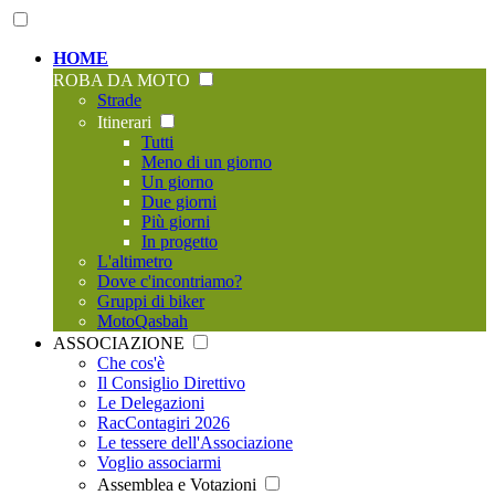
HOME
ROBA DA MOTO
Strade
Itinerari
Tutti
Meno di un giorno
Un giorno
Due giorni
Più giorni
In progetto
L'altimetro
Dove c'incontriamo?
Gruppi di biker
MotoQasbah
ASSOCIAZIONE
Che cos'è
Il Consiglio Direttivo
Le Delegazioni
RacContagiri 2026
Le tessere dell'Associazione
Voglio associarmi
Assemblea e Votazioni