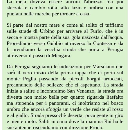
La meta doveva essere ancora l'abruzzo ma poi
sterzata e cambio rotta, alto lazio e umbria con una
puntata nelle marche per tornare a casa.
Si parte dal nostro mare e come al solito ci tuffiamo
sulle strade di Urbino per arrivare al Furlo, che è in
secca e mostra parte della sua gola nascosta dall'acqua.
Procediamo verso Gubbio attraverso la Contessa e da
li prendiamo la vecchia strada che porta a Perugia
attraverso il passo di Mengara.
Da Perugia seguiamo le indicazioni per Marsciano che
sarà il vero inizio della prima tappa che ci porta sul
monte Peglia passando da piccoli borghi arroccati,
preannuncio delle bellezze che ci aspettano. La strada
inizia a salire e incontraimo San Venanzo, la strada ora
diventa non molto bella per quanto riguarda lìasfalto
ma stupenda per i panorami, ci inoltriamo nel bosco
umbro che ancora sfoggia un verde che resiste al rosso
e al giallo. Strada pressochè deserta, poca gente in giro
e niente moto. Saliti in cima dove la mamma Rai ha le
sue antenne riscendiamo con direzione Prodo.