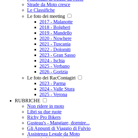
Strade da Moto cresce
Le Classifiche
Le foto dei meeting
2017 - Malanotte
2018 - Bolgheri
2019 - Mandello
2020 - Nowhere
2021 - Tuscania
2022 - Dolomiti
2023 - Gran Sasso
2024 - Ischia
2025 - Verbano
2026 - Gorizia
Le foto dei RacContagiri
2023 - Parma
2024 - Valle Stura
2025 - Verona
RUBRICHE
Non ridere in moto
Libri su due ruote
Richy Pro Bikers
Gusteau's - Mangiare, dormire...
Gli Appunti di Viaggio di Fulvio
Assistenza Legale da Moto