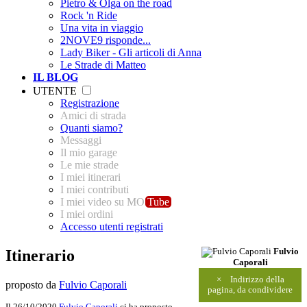
Pietro & Olga on the road
Rock 'n Ride
Una vita in viaggio
2NOVE9 risponde...
Lady Biker - Gli articoli di Anna
Le Strade di Matteo
IL BLOG
UTENTE
Registrazione
Amici di strada
Quanti siamo?
Messaggi
Il mio garage
Le mie strade
I miei itinerari
I miei contributi
I miei video su MO
Tube
I miei ordini
Accesso utenti registrati
Itinerario
Fulvio
Caporali
×
Indirizzo della
proposto da
Fulvio Caporali
pagina, da condividere
Il 26/10/2020
Fulvio Caporali
ci ha proposto