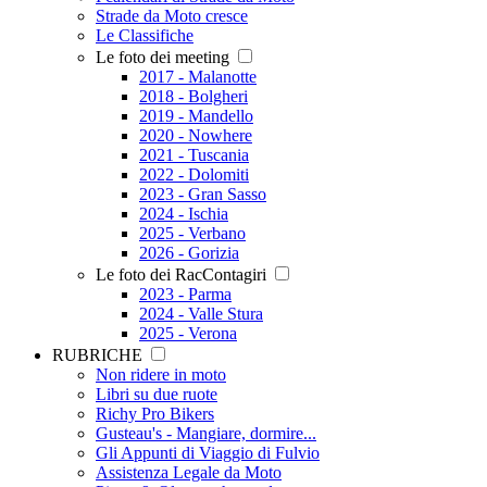
Strade da Moto cresce
Le Classifiche
Le foto dei meeting
2017 - Malanotte
2018 - Bolgheri
2019 - Mandello
2020 - Nowhere
2021 - Tuscania
2022 - Dolomiti
2023 - Gran Sasso
2024 - Ischia
2025 - Verbano
2026 - Gorizia
Le foto dei RacContagiri
2023 - Parma
2024 - Valle Stura
2025 - Verona
RUBRICHE
Non ridere in moto
Libri su due ruote
Richy Pro Bikers
Gusteau's - Mangiare, dormire...
Gli Appunti di Viaggio di Fulvio
Assistenza Legale da Moto