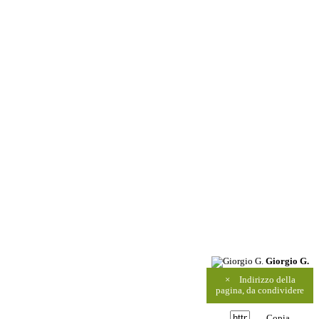
Giorgio G.
×
Indirizzo della
pagina, da condividere
Copia