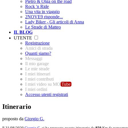
Pietro & Olga on the road
Rock 'n Ride
Una vita in viaggio
2NOVE9 risponde...
Lady Biker - Gli articoli di Anna
Le Strade di Matteo
IL BLOG
UTENTE
Registrazione
Amici di strada
Quanti siamo?
Messaggi
Il mio garage
Le mie strade
I miei itinerari
I miei contributi
I miei video su MO
Tube
I miei ordini
Accesso utenti registrati
Itinerario
proposto da
Giorgio G.
Il 31/08/2020
Giorgio G.
ci ha proposto questo itinerario da
850
Km da percorrer