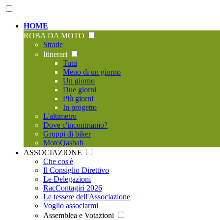
HOME
ROBA DA MOTO
Strade
Itinerari
Tutti
Meno di un giorno
Un giorno
Due giorni
Più giorni
In progetto
L'altimetro
Dove c'incontriamo?
Gruppi di biker
MotoQasbah
ASSOCIAZIONE
Che cos'è
Il Consiglio Direttivo
Le Delegazioni
RacContagiri 2026
Le tessere dell'Associazione
Voglio associarmi
Assemblea e Votazioni