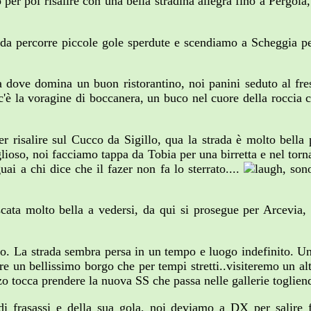
per poi risalire con una bella stradina allegra fino a Pergola
ada percorre piccole gole sperdute e scendiamo a Scheggia pe
a dove domina un buon ristorantino, noi panini seduto al fre
c'è la voragine di boccanera, un buco nel cuore della roccia c
.
er risalire sul Cucco da Sigillo, qua la strada è molto bella
lioso, noi facciamo tappa da Tobia per una birretta e nel torn
uai a chi dice che il fazer non fa lo sterrato....
, son
scata molto bella a vedersi, da qui si prosegue per Arcevia,
o. La strada sembra persa in un tempo e luogo indefinito. Un
re un bellissimo borgo che per tempi stretti..visiteremo un alt
 tocca prendere la nuova SS che passa nelle gallerie togliendo 
i frasassi e della sua gola, noi deviamo a DX per salire 