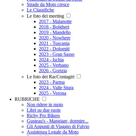
Strade da Moto cresce
Le Classifiche
Le foto dei meeting
2017 - Malanotte
2018 - Bolgheri
2019 - Mandello
2020 - Nowhere
2021 - Tuscania
2022 - Dolomiti
2023 - Gran Sasso
2024 - Ischia
2025 - Verbano
2026 - Gorizia
Le foto dei RacContagiri
2023 - Parma
2024 - Valle Stura
2025 - Verona
RUBRICHE
Non ridere in moto
Libri su due ruote
Richy Pro Bikers
Gusteau's - Mangiare, dormire...
Gli Appunti di Viaggio di Fulvio
Assistenza Legale da Moto