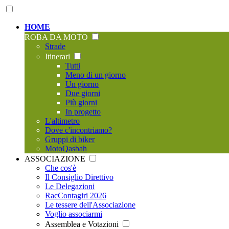
HOME
ROBA DA MOTO
Strade
Itinerari
Tutti
Meno di un giorno
Un giorno
Due giorni
Più giorni
In progetto
L'altimetro
Dove c'incontriamo?
Gruppi di biker
MotoQasbah
ASSOCIAZIONE
Che cos'è
Il Consiglio Direttivo
Le Delegazioni
RacContagiri 2026
Le tessere dell'Associazione
Voglio associarmi
Assemblea e Votazioni