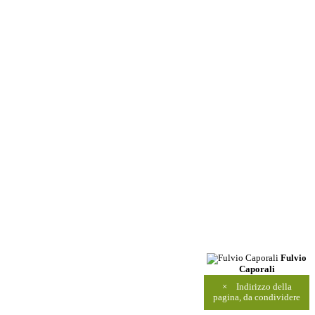
Fulvio
Caporali
×
Indirizzo della
pagina, da condividere