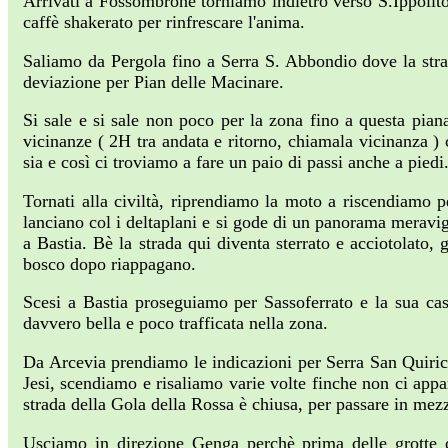
Arrivati a Fossombrone torniamo indietro verso S.Ippolito 
caffè shakerato per rinfrescare l'anima.
Saliamo da Pergola fino a Serra S. Abbondio dove la str
deviazione per Pian delle Macinare.
Si sale e si sale non poco per la zona fino a questa pian
vicinanze ( 2H tra andata e ritorno, chiamala vicinanza ) 
sia e così ci troviamo a fare un paio di passi anche a piedi
Tornati alla civiltà, riprendiamo la moto a riscendiamo p
lanciano col i deltaplani e si gode di un panorama meravig
a Bastia. Bè la strada qui diventa sterrato e acciotolato, g
bosco dopo riappagano.
Scesi a Bastia proseguiamo per Sassoferrato e la sua ca
davvero bella e poco trafficata nella zona.
Da Arcevia prendiamo le indicazioni per Serra San Quiric
Jesi, scendiamo e risaliamo varie volte finche non ci appa
strada della Gola della Rossa è chiusa, per passare in mezzo
Usciamo in direzione Genga perchè prima delle grotte d