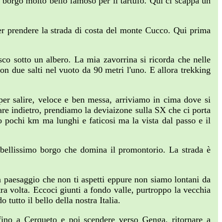
, borgo molto bello famoso per il tartufo. Qui ci scappa un
r prendere la strada di costa del monte Cucco. Qui prima
sco sotto un albero. La mia zavorrina si ricorda che nelle
on due salti nel vuoto da 90 metri l'uno. E allora trekking
 per salire, veloce e ben messa, arriviamo in cima dove si
are indietro, prendiamo la deviaizone sulla SX che ci porta
o pochi km ma lunghi e faticosi ma la vista dal passo e il
 bellissimo borgo che domina il promontorio. La strada è
 paesaggio che non ti aspetti eppure non siamo lontani da
ra volta. Eccoci giunti a fondo valle, purtroppo la vecchia
tutto il bello della nostra Italia.
fino a Cerqueto e poi scendere verso Genga, ritornare a