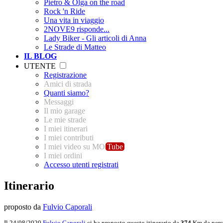
Pietro & Olga on the road
Rock 'n Ride
Una vita in viaggio
2NOVE9 risponde...
Lady Biker - Gli articoli di Anna
Le Strade di Matteo
IL BLOG
UTENTE
Registrazione
Amici di strada
Quanti siamo?
Messaggi
Il mio garage
Le mie strade
I miei itinerari
I miei contributi
I miei video su MO
Tube
I miei ordini
Accesso utenti registrati
Itinerario
proposto da
Fulvio Caporali
Il 24/08/2020
Fulvio Caporali
ci ha proposto questo itinerario da
374
Km da perc