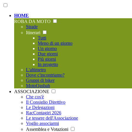
HOME
ROBA DA MOTO
Strade
Itinerari
Tutti
Meno di un giorno
Un giorno
Due giorni
Più giorni
In progetto
L'altimetro
Dove c'incontriamo?
Gruppi di biker
MotoQasbah
ASSOCIAZIONE
Che cos'è
Il Consiglio Direttivo
Le Delegazioni
RacContagiri 2026
Le tessere dell'Associazione
Voglio associarmi
Assemblea e Votazioni