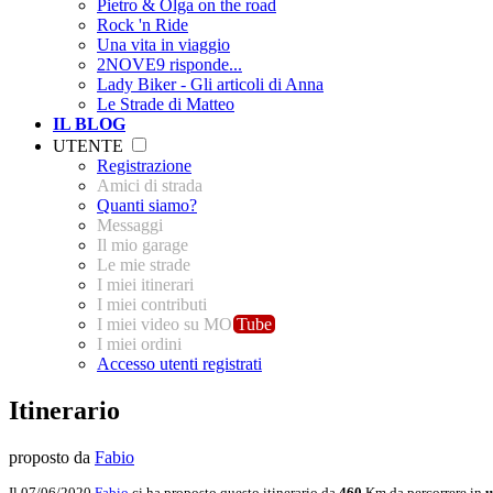
Pietro & Olga on the road
Rock 'n Ride
Una vita in viaggio
2NOVE9 risponde...
Lady Biker - Gli articoli di Anna
Le Strade di Matteo
IL BLOG
UTENTE
Registrazione
Amici di strada
Quanti siamo?
Messaggi
Il mio garage
Le mie strade
I miei itinerari
I miei contributi
I miei video su MO
Tube
I miei ordini
Accesso utenti registrati
Itinerario
proposto da
Fabio
Il 07/06/2020
Fabio
ci ha proposto questo itinerario da
460
Km da percorrere in
u