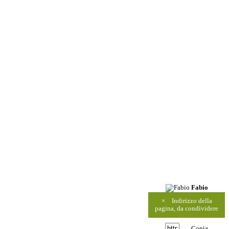
Fabio
×
Indirizzo della
pagina, da condividere
Copia