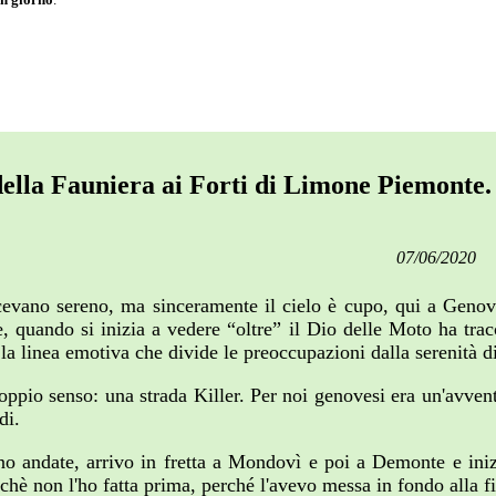
della Fauniera ai Forti di Limone Piemonte.
07/06/2020
dicevano sereno, ma sinceramente il cielo è cupo, qui a Geno
, quando si inizia a vedere “oltre” il Dio delle Moto ha tracc
a linea emotiva che divide le preoccupazioni dalla serenità di
doppio senso: una strada Killer. Per noi genovesi era un'avve
di.
no andate, arrivo in fretta a Mondovì e poi a Demonte e iniz
hè non l'ho fatta prima, perché l'avevo messa in fondo alla fil