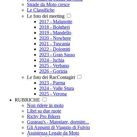
Strade da Moto cresce
Le Classifiche
Le foto dei meeting
2017 - Malanotte
2018 - Bolgheri
2019 - Mandello
2020 - Nowhere
2021 - Tuscania
2022 - Dolomiti
2023 - Gran Sasso
2024 - Ischia
2025 - Verbano
2026 - Gorizia
Le foto dei RacContagiri
2023 - Parma
2024 - Valle Stura
2025 - Verona
RUBRICHE
Non ridere in moto
Libri su due ruote
Richy Pro Bikers
Gusteau's - Mangiare, dormire...
Gli Appunti di Viaggio di Fulvio
Assistenza Legale da Moto