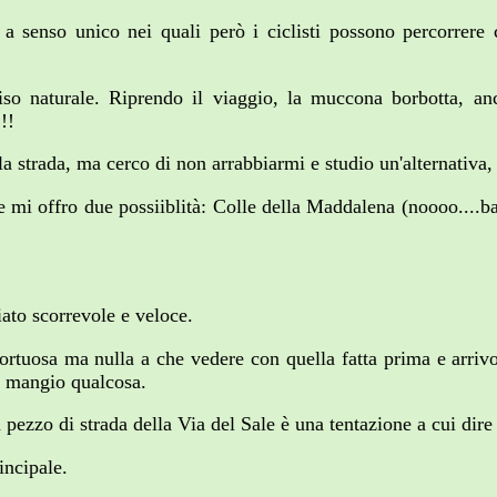
ti a senso unico nei quali però i ciclisti possono percorrer
diso naturale. Riprendo il viaggio, la muccona borbotta, anc
!!
la strada, ma cerco di non arrabbiarmi e studio un'alternativa
e mi offro due possiiblità: Colle della Maddalena (noooo....bas
iato scorrevole e veloce.
ortuosa ma nulla a che vedere con quella fatta prima e arrivo 
e mangio qualcosa.
pezzo di strada della Via del Sale è una tentazione a cui dire 
incipale.