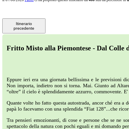
Itinerario
precedente
Fritto Misto alla Piemontese - Dal Colle 
Eppure ieri era una giornata bellissima e le previsioni 
Non importa, indietro non si torna. Mai. Giunto ad Altare
“oltre” il cielo è splendidamente azzurro, commovente. E' l
Quante volte ho fatto questa autostrada, ancor ché era a 
papà lo facevamo con una splendida “Fiat 128”...che ricor
Tra pensieri emozionanti, di cose e persone che se ne so
spettacolo della natura con pochi eguali e mi domando perc