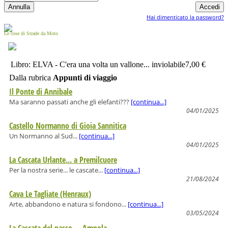
Hai dimenticato la password?
Le cose di Strade da Moto
Libro: ELVA - C'era una volta un vallone... inviolabile
7,00 €
Dalla rubrica
Appunti di viaggio
Il Ponte di Annibale
Ma saranno passati anche gli elefanti???
[continua...]
04/01/2025
Castello Normanno di Gioia Sannitica
Un Normanno al Sud...
[continua...]
04/01/2025
La Cascata Urlante... a Premilcuore
Per la nostra serie... le cascate...
[continua...]
21/08/2024
Cava Le Tagliate (Henraux)
Arte, abbandono e natura si fondono...
[continua...]
03/05/2024
La Cascata del passo ... Ampola