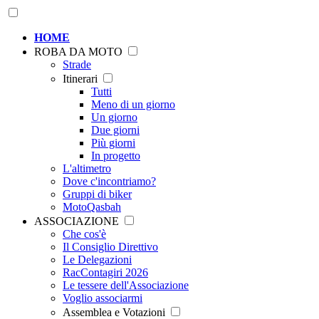
HOME
ROBA DA MOTO
Strade
Itinerari
Tutti
Meno di un giorno
Un giorno
Due giorni
Più giorni
In progetto
L'altimetro
Dove c'incontriamo?
Gruppi di biker
MotoQasbah
ASSOCIAZIONE
Che cos'è
Il Consiglio Direttivo
Le Delegazioni
RacContagiri 2026
Le tessere dell'Associazione
Voglio associarmi
Assemblea e Votazioni