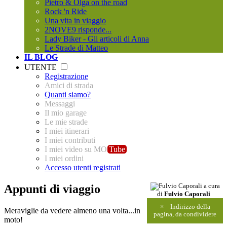
Pietro & Olga on the road
Rock 'n Ride
Una vita in viaggio
2NOVE9 risponde...
Lady Biker - Gli articoli di Anna
Le Strade di Matteo
IL BLOG
UTENTE
Registrazione
Amici di strada
Quanti siamo?
Messaggi
Il mio garage
Le mie strade
I miei itinerari
I miei contributi
I miei video su MO
Tube
I miei ordini
Accesso utenti registrati
Appunti di viaggio
a cura
di
Fulvio Caporali
×
Indirizzo della
Meraviglie da vedere almeno una volta...in
pagina, da condividere
moto!