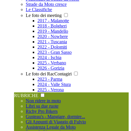
Strade da Moto cresce
Le Classifiche
Le foto dei meeting
2017 - Malanotte
2018 - Bolgheri
2019 - Mandello
2020 - Nowhere
2021 - Tuscania
2022 - Dolomiti
2023 - Gran Sasso
2024 - Ischia
2025 - Verbano
2026 - Gorizia
Le foto dei RacContagiri
2023 - Parma
2024 - Valle Stura
2025 - Verona
RUBRICHE
Non ridere in moto
Libri su due ruote
Richy Pro Bikers
Gusteau's - Mangiare, dormire...
Gli Appunti di Viaggio di Fulvio
Assistenza Legale da Moto